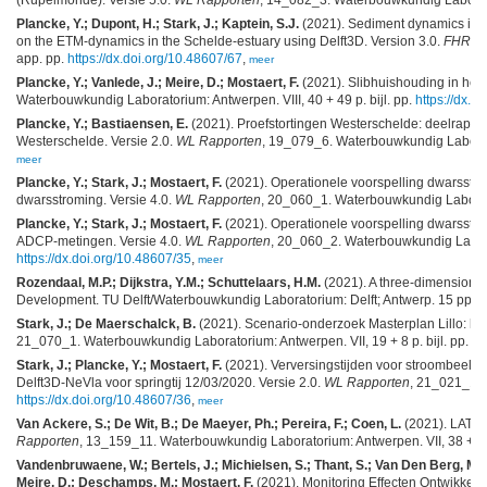
Plancke, Y.; Dupont, H.; Stark, J.; Kaptein, S.J.
(2021). Sediment dynamics in th
on the ETM-dynamics in the Schelde-estuary using Delft3D. Version 3.0.
FHR re
app. pp.
https://dx.doi.org/10.48607/67
,
meer
Plancke, Y.; Vanlede, J.; Meire, D.; Mostaert, F.
(2021). Slibhuishouding in het 
Waterbouwkundig Laboratorium: Antwerpen. VIII, 40 + 49 p. bijl. pp.
https://dx.d
Plancke, Y.; Bastiaensen, E.
(2021). Proefstortingen Westerschelde: deelrappor
Westerschelde. Versie 2.0.
WL Rapporten
, 19_079_6. Waterbouwkundig Laborator
meer
Plancke, Y.; Stark, J.; Mostaert, F.
(2021). Operationele voorspelling dwarsstro
dwarsstroming. Versie 4.0.
WL Rapporten
, 20_060_1. Waterbouwkundig Laborat
Plancke, Y.; Stark, J.; Mostaert, F.
(2021). Operationele voorspelling dwarsstro
ADCP-metingen. Versie 4.0.
WL Rapporten
, 20_060_2. Waterbouwkundig Laborato
https://dx.doi.org/10.48607/35
,
meer
Rozendaal, M.P.; Dijkstra, Y.M.; Schuttelaars, H.M.
(2021). A three-dimensional
Development. TU Delft/Waterbouwkundig Laboratorium: Delft; Antwerp. 15 pp.,
Stark, J.; De Maerschalck, B.
(2021). Scenario-onderzoek Masterplan Lillo: h
21_070_1. Waterbouwkundig Laboratorium: Antwerpen. VII, 19 + 8 p. bijl. pp.
ht
Stark, J.; Plancke, Y.; Mostaert, F.
(2021). Verversingstijden voor stroombeeld
Delft3D-NeVla voor springtij 12/03/2020. Versie 2.0.
WL Rapporten
, 21_021_1. 
https://dx.doi.org/10.48607/36
,
meer
Van Ackere, S.; De Wit, B.; De Maeyer, Ph.; Pereira, F.; Coen, L.
(2021). LATIS 
Rapporten
, 13_159_11. Waterbouwkundig Laboratorium: Antwerpen. VII, 38 + 4 p
Vandenbruwaene, W.; Bertels, J.; Michielsen, S.; Thant, S.; Van Den Berg, M.;
Meire, D.; Deschamps, M.; Mostaert, F.
(2021). Monitoring Effecten Ontwikkel