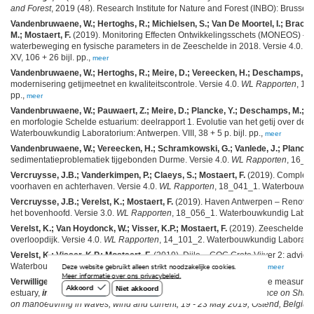
and Forest
, 2019 (48). Research Institute for Nature and Forest (INBO): Brussels
Vandenbruwaene, W.; Hertoghs, R.; Michielsen, S.; Van De Moortel, I.; Brackx
M.; Mostaert, F.
(2019). Monitoring Effecten Ontwikkelingsschets (MONEOS) – J
waterbeweging en fysische parameters in de Zeeschelde in 2018. Versie 4.0.
W
XV, 106 + 26 bijl. pp.,
meer
Vandenbruwaene, W.; Hertoghs, R.; Meire, D.; Vereecken, H.; Deschamps, M.;
modernisering getijmeetnet en kwaliteitscontrole. Versie 4.0.
WL Rapporten
, 14
pp.,
meer
Vandenbruwaene, W.; Pauwaert, Z.; Meire, D.; Plancke, Y.; Deschamps, M.; Mo
en morfologie Schelde estuarium: deelrapport 1. Evolutie van het getij over de 
Waterbouwkundig Laboratorium: Antwerpen. VIII, 38 + 5 p. bijl. pp.,
meer
Vandenbruwaene, W.; Vereecken, H.; Schramkowski, G.; Vanlede, J.; Plancke, Y
sedimentatieproblematiek tijgebonden Durme. Versie 4.0.
WL Rapporten
, 16_0
Vercruysse, J.B.; Vanderkimpen, P.; Claeys, S.; Mostaert, F.
(2019). Complex p
voorhaven en achterhaven. Versie 4.0.
WL Rapporten
, 18_041_1. Waterbouwkund
Vercruysse, J.B.; Verelst, K.; Mostaert, F.
(2019). Haven Antwerpen – Renovatie
het bovenhoofd. Versie 3.0.
WL Rapporten
, 18_056_1. Waterbouwkundig Laborato
Verelst, K.; Van Hoydonck, W.; Visser, K.P.; Mostaert, F.
(2019). Zeeschelde -
overloopdijk. Versie 4.0.
WL Rapporten
, 14_101_2. Waterbouwkundig Laboratoriu
Verelst, K.; Visser, K.P.; Mostaert, F.
(2019). Dijle – GOG Grote Vijver 2: advies 
Waterbouwkundig Laboratorium: Antwerpen. VII, 19 + 12 p. bijl. pp.,
meer
Deze website gebruikt alleen strikt noodzakelijke cookies.
Meer informatie over ons privacybeleid.
Verwilligen, J.; Eloot, K.; Mansuy, M.; Vantorre, M.
(2019). Full-scale measuremen
Niet akkoord
Akkoord
estuary,
in
: Candries, M.
et al.
5th MASHCON International Conference on Ship M
on manoeuvring in waves, wind and current, 19 - 23 May 2019, Ostend, Belgium