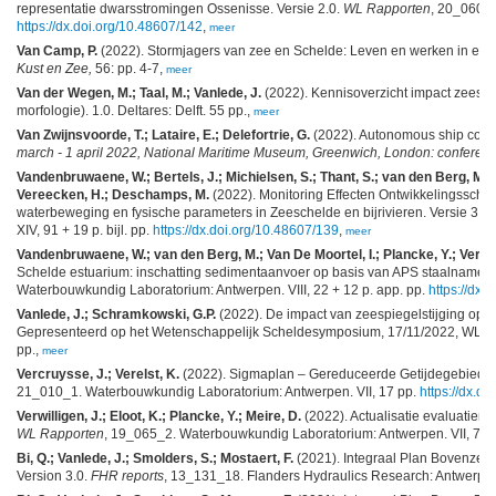
representatie dwarsstromingen Ossenisse. Versie 2.0.
WL Rapporten
, 20_060_3
https://dx.doi.org/10.48607/142
,
meer
Van Camp, P.
(2022). Stormjagers van zee en Schelde: Leven en werken in een '
Kust en Zee,
56: pp. 4-7,
meer
Van der Wegen, M.; Taal, M.; Vanlede, J.
(2022). Kennisoverzicht impact zeespi
morfologie). 1.0. Deltares: Delft. 55 pp.,
meer
Van Zwijnsvoorde, T.; Lataire, E.; Delefortrie, G.
(2022). Autonomous ship contr
march - 1 april 2022, National Maritime Museum, Greenwich, London: conferen
Vandenbruwaene, W.; Bertels, J.; Michielsen, S.; Thant, S.; van den Berg, M.; 
Vereecken, H.; Deschamps, M.
(2022). Monitoring Effecten Ontwikkelingssche
waterbeweging en fysische parameters in Zeeschelde en bijrivieren. Versie 3.0.
XIV, 91 + 19 p. bijl. pp.
https://dx.doi.org/10.48607/139
,
meer
Vandenbruwaene, W.; van den Berg, M.; Van De Moortel, I.; Plancke, Y.; Ver
Schelde estuarium: inschatting sedimentaanvoer op basis van APS staalname en 
Waterbouwkundig Laboratorium: Antwerpen. VIII, 22 + 12 p. app. pp.
https://dx.
Vanlede, J.; Schramkowski, G.P.
(2022). De impact van zeespiegelstijging op h
Gepresenteerd op het Wetenschappelijk Scheldesymposium, 17/11/2022, WL, 
pp.,
meer
Vercruysse, J.; Verelst, K.
(2022). Sigmaplan – Gereduceerde Getijdegebieden –
21_010_1. Waterbouwkundig Laboratorium: Antwerpen. VII, 17 pp.
https://dx.d
Verwilligen, J.; Eloot, K.; Plancke, Y.; Meire, D.
(2022). Actualisatie evaluatiem
WL Rapporten
, 19_065_2. Waterbouwkundig Laboratorium: Antwerpen. VII, 72 + 
Bi, Q.; Vanlede, J.; Smolders, S.; Mostaert, F.
(2021). Integraal Plan Bovenzeesc
Version 3.0.
FHR reports
, 13_131_18. Flanders Hydraulics Research: Antwerp. X