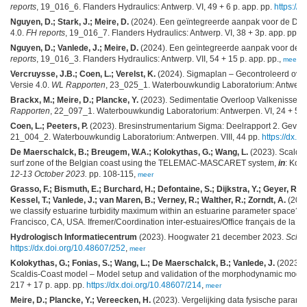
reports
, 19_016_6. Flanders Hydraulics: Antwerp. VI, 49 + 6 p. app. pp.
https://
Nguyen, D.; Stark, J.; Meire, D.
(2024). Een geïntegreerde aanpak voor de Durme
4.0.
FH reports
, 19_016_7. Flanders Hydraulics: Antwerp. VI, 38 + 3p. app. pp.
h
Nguyen, D.; Vanlede, J.; Meire, D.
(2024). Een geïntegreerde aanpak voor de Du
reports
, 19_016_3. Flanders Hydraulics: Antwerp. VII, 54 + 15 p. app. pp.,
meer
Vercruysse, J.B.; Coen, L.; Verelst, K.
(2024). Sigmaplan – Gecontroleerd over
Versie 4.0.
WL Rapporten
, 23_025_1. Waterbouwkundig Laboratorium: Antwerpe
Brackx, M.; Meire, D.; Plancke, Y.
(2023). Sedimentatie Overloop Valkenisse: s
Rapporten
, 22_097_1. Waterbouwkundig Laboratorium: Antwerpen. VI, 24 + 5 p. 
Coen, L.; Peeters, P.
(2023). Bresinstrumentarium Sigma: Deelrapport 2. Gevoel
21_004_2. Waterbouwkundig Laboratorium: Antwerpen. VIII, 44 pp.
https://dx.d
De Maerschalck, B.; Breugem, W.A.; Kolokythas, G.; Wang, L.
(2023). Scaldis
surf zone of the Belgian coast using the TELEMAC-MASCARET system,
in
: Kop
12-13 October 2023.
pp. 108-115,
meer
Grasso, F.; Bismuth, E.; Burchard, H.; Defontaine, S.; Dijkstra, Y.; Geyer, R.; K
Kessel, T.; Vanlede, J.; van Maren, B.; Verney, R.; Walther, R.; Zorndt, A.
(2023
we classify estuarine turbidity maximum within an estuarine parameter space?
Francisco, CA, USA. Ifremer/Coordination inter-estuaires/Office français de la biod
Hydrologisch Informatiecentrum
(2023). Hoogwater 21 december 2023.
Schel
https://dx.doi.org/10.48607/252
,
meer
Kolokythas, G.; Fonias, S.; Wang, L.; De Maerschalck, B.; Vanlede, J.
(2023). 
Scaldis-Coast model – Model setup and validation of the morphodynamic model.
217 + 17 p. app. pp.
https://dx.doi.org/10.48607/214
,
meer
Meire, D.; Plancke, Y.; Vereecken, H.
(2023). Vergelijking data fysische paramet