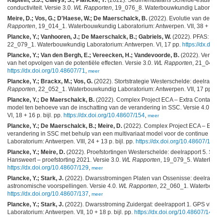
conductiviteit. Versie 3.0.
WL Rapporten
, 19_076_8. Waterbouwkundig Laborator
Meire, D.; Vos, G.; D'Haese, W.; De Maerschalck, B.
(2022). Evolutie van de b
Rapporten
, 19_014_1. Waterbouwkundig Laboratorium: Antwerpen. VII, 38 + 18 p
Plancke, Y.; Vanhooren, J.; De Maerschalck, B.; Gabriels, W.
(2022). PFAS: in
22_079_1. Waterbouwkundig Laboratorium: Antwerpen. VI, 17 pp.
https://dx.do
Plancke, Y.; Van den Bergh, E.; Vereecken, H.; Vandevoorde, B.
(2022). Verdi
van het opvolgen van de potentiële effecten. Versie 3.0.
WL Rapporten
, 21_042
https://dx.doi.org/10.48607/71
,
meer
Plancke, Y.; Brackx, M.; Vos, G.
(2022). Stortstrategie Westerschelde: deelrapp
Rapporten
, 22_052_1. Waterbouwkundig Laboratorium: Antwerpen. VII, 17 pp.
Plancke, Y.; De Maerschalck, B.
(2022). Complex Project ECA – Extra Container
model ten behoeve van de inschatting van de verandering in SSC. Versie 4.0.
W
VI, 18 + 16 p. bijl. pp.
https://dx.doi.org/10.48607/154
,
meer
Plancke, Y.; De Maerschalck, B.; Meire, D.
(2022). Complex Project ECA – Extra
verandering in SSC met behulp van een multivariaat model voor de continue mee
Laboratorium: Antwerpen. VIII, 24 + 13 p. bijl. pp.
https://dx.doi.org/10.48607/166
Plancke, Y.; Meire, D.
(2022). Proefstortingen Westerschelde: deelrapport 5. St
Hansweert – proefstorting 2021. Versie 3.0.
WL Rapporten
, 19_079_5. Waterbouw
https://dx.doi.org/10.48607/129
,
meer
Plancke, Y.; Stark, J.
(2022). Dwarsstromingen Platen van Ossenisse: deelrappor
astronomische voorspellingen. Versie 4.0.
WL Rapporten
, 22_060_1. Waterbouwk
https://dx.doi.org/10.48607/137
,
meer
Plancke, Y.; Stark, J.
(2022). Dwarsstroming Zuidergat: deelrapport 1. GPS vlot
Laboratorium: Antwerpen. VII, 10 + 18 p. bijl. pp.
https://dx.doi.org/10.48607/143