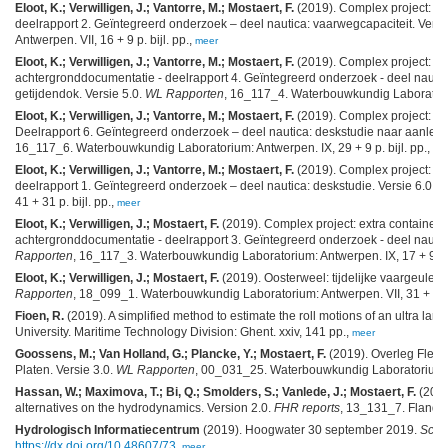
Eloot, K.; Verwilligen, J.; Vantorre, M.; Mostaert, F.
(2019). Complex project: ex
deelrapport 2. Geïntegreerd onderzoek – deel nautica: vaarwegcapaciteit. Versi
Antwerpen. VII, 16 + 9 p. bijl. pp.,
meer
Eloot, K.; Verwilligen, J.; Vantorre, M.; Mostaert, F.
(2019). Complex project: ex
achtergronddocumentatie - deelrapport 4. Geïntegreerd onderzoek - deel nauti
getijdendok. Versie 5.0.
WL Rapporten
, 16_117_4. Waterbouwkundig Laboratoriu
Eloot, K.; Verwilligen, J.; Vantorre, M.; Mostaert, F.
(2019). Complex project: ex
Deelrapport 6. Geïntegreerd onderzoek – deel nautica: deskstudie naar aanleidi
16_117_6. Waterbouwkundig Laboratorium: Antwerpen. IX, 29 + 9 p. bijl. pp.,
me
Eloot, K.; Verwilligen, J.; Vantorre, M.; Mostaert, F.
(2019). Complex project: ex
deelrapport 1. Geïntegreerd onderzoek – deel nautica: deskstudie. Versie 6.0.
W
41 + 31 p. bijl. pp.,
meer
Eloot, K.; Verwilligen, J.; Mostaert, F.
(2019). Complex project: extra container
achtergronddocumentatie - deelrapport 3. Geïntegreerd onderzoek - deel nautic
Rapporten
, 16_117_3. Waterbouwkundig Laboratorium: Antwerpen. IX, 17 + 9 p. b
Eloot, K.; Verwilligen, J.; Mostaert, F.
(2019). Oosterweel: tijdelijke vaargeulen 
Rapporten
, 18_099_1. Waterbouwkundig Laboratorium: Antwerpen. VII, 31 + 28 p
Fioen, R.
(2019). A simplified method to estimate the roll motions of an ultra l
University. Maritime Technology Division: Ghent. xxiv, 141 pp.,
meer
Goossens, M.; Van Holland, G.; Plancke, Y.; Mostaert, F.
(2019). Overleg Flexi
Platen. Versie 3.0.
WL Rapporten
, 00_031_25. Waterbouwkundig Laboratorium: An
Hassan, W.; Maximova, T.; Bi, Q.; Smolders, S.; Vanlede, J.; Mostaert, F.
(2019
alternatives on the hydrodynamics. Version 2.0.
FHR reports
, 13_131_7. Flander
Hydrologisch Informatiecentrum
(2019). Hoogwater 30 september 2019.
Schel
https://dx.doi.org/10.48607/73
,
meer