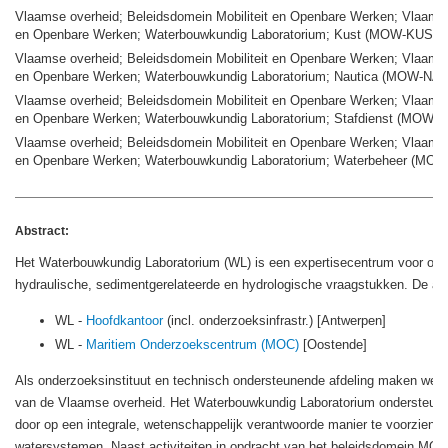
Vlaamse overheid; Beleidsdomein Mobiliteit en Openbare Werken; Vlaams M
en Openbare Werken; Waterbouwkundig Laboratorium; Kust (MOW-KUST)
Vlaamse overheid; Beleidsdomein Mobiliteit en Openbare Werken; Vlaams M
en Openbare Werken; Waterbouwkundig Laboratorium; Nautica (MOW-NA
Vlaamse overheid; Beleidsdomein Mobiliteit en Openbare Werken; Vlaams M
en Openbare Werken; Waterbouwkundig Laboratorium; Stafdienst (MOW-
Vlaamse overheid; Beleidsdomein Mobiliteit en Openbare Werken; Vlaams M
en Openbare Werken; Waterbouwkundig Laboratorium; Waterbeheer (
Abstract:
Het Waterbouwkundig Laboratorium (WL) is een expertisecentrum voor ond
hydraulische, sedimentgerelateerde en hydrologische vraagstukken. De activ
WL -
Hoofdkantoor
(incl. onderzoeksinfrastr.) [Antwerpen]
WL -
Maritiem Onderzoekscentrum (MOC)
[Oostende]
Als onderzoeksinstituut en technisch ondersteunende afdeling maken we 
van de Vlaamse overheid. Het Waterbouwkundig Laboratorium ondersteunt d
door op een integrale, wetenschappelijk verantwoorde manier te voorzien i
watersystemen. Naast activiteiten in opdracht van het beleidsdomein MO