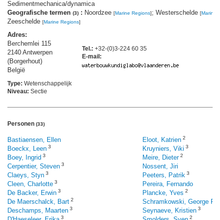
Sedimentmechanica/dynamica
Geografische termen
:
Noordzee
; Westerschelde
(3)
[
Marine Regions
]
[
Marine 
Zeeschelde
[
Marine Regions
]
Adres:
Berchemlei 115
Tel.:
+32-(0)3-224 60 35
2140 Antwerpen
E-mail:
(Borgerhout)
België
Type:
Wetenschappelijk
Niveau:
Sectie
Personen
(33)
2
Bastiaensen, Ellen
Eloot, Katrien
3
3
Boeckx, Leen
Kruyniers, Viki
3
2
Boey, Ingrid
Meire, Dieter
3
Cerpentier, Steven
Nossent, Jiri
3
3
Claeys, Styn
Peeters, Patrik
3
Cleen, Charlotte
Pereira, Fernando
3
2
De Backer, Erwin
Plancke, Yves
2
De Maerschalck, Bart
Schramkowski, George P.
3
3
Deschamps, Maarten
Seynaeve, Kristien
3
2
D'Haeseleer, Erika
Smolders, Sven