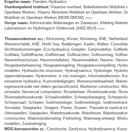
Engelse naam:
Flanders Hydraulics
Overkoepelend instituut:
Vlaamse overheid; Beleidsdomein Mobiliteit en
Openbare Werken; Vlaams Ministerie Mobiliteit en Openbare Werken; Dep
Mobiliteit en Openbare Werken (MOW-DMOW)
,
meer
Vorige naam:
Administratie Waterwegen en Zeewezen; Afdeling Waterbou
Laboratorium en Hydrologisch Onderzoek (AWZ-WLH)
,
meer
Thesaurustermen
:
Afstroming; Afvoer; Afvloeiing; ANE, Netherlands,
(63)
Westerschelde; ANE, North Sea; Bedijkingen; Kaden; Wallen; Consolidatie
Dichtheidsstromingen; Eco-hydraulica; Getijden; Getijmodellen; Golfbreker
Golfdata; Golfdiffractie; Golfklimaat; Golfkrachten; Golfoverslag; Golftanks
Haveninfrastructuur; Haveninstallaties; Havenmodellen; Havens; Havenstru
Hoogwaterbeheersing; Hoogwaterregeling; Hoogwatervoorspelling; Hydraul
modellen; Hydraulische structuren; Hydrodynamica; Hydrologie; Hydrologi
oppervlaktewater; Hydrometrie; in situ metingen; Informatiediensten; Kust-
estuariene hydraulica; Kustverdedigingen; Manoeuvreerbaarheid; Mariene
ingenieurskunde niet elders geclassificeerd; Maritieme constructies; Model
simulatie; Numercial computation; Rivierbeheer; Rivierbouwkunde; Riviermo
Rivierwaterbouwkunde; Schaalmodellen; Scheepsbeweging; Scheepssluiz
Scheepvaart; Schepen; Sedimentologie; Sedimentologie; Sedimenttranspor
Simulatie; Sleeptanks; Steigers; Pieren; Stuwen; Theoretical nautical kno
Uiterwaarden; Vaargeulen; Waterbouwkunde; Waterbouw; Waterbouwkundi
constructies; Waterstandsmeting; Peilmeting; Waterweg-ontwerp; Wiskund
modellen; Zoutindringing
MOG-kernwoorden
:
Constructie; Geofysica; Hydrodynamica; Kustverd
(5)