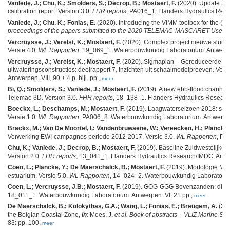
Vanlede, J.; Chu, K.; Smolders, S.; Decrop, B.; Mostaert, F.
(2020). Update SC
calibration report. Version 3.0.
FHR reports
, PA016_1. Flanders Hydraulics Resea
Vanlede, J.; Chu, K.; Fonias, E.
(2020). Introducing the VIMM toolbox for the (r
proceedings of the papers submitted to the 2020 TELEMAC-MASCARET User C
Vercruysse, J.; Verelst, K.; Mostaert, F.
(2020). Complex project nieuwe sluis 
Versie 4.0.
WL Rapporten
, 19_069_1. Waterbouwkundig Laboratorium: Antwerpen. 
Vercruysse, J.; Verelst, K.; Mostaert, F.
(2020). Sigmaplan – Gereduceerde Ge
uitwateringsconstructies: deelrapport 7. Inzichten uit schaalmodelproeven. Versi
Antwerpen. VIII, 90 + 4 p. bijl. pp.,
meer
Bi, Q.; Smolders, S.; Vanlede, J.; Mostaert, F.
(2019). A new ebb-flood channel 
Telemac-3D. Version 3.0.
FHR reports
, 18_138_1. Flanders Hydraulics Research: 
Boeckx, L.; Deschamps, M.; Mostaert, F.
(2019). Laagwaterseizoen 2018: sam
Versie 1.0.
WL Rapporten
, PA006_8. Waterbouwkundig Laboratorium: Antwerpen. 
Brackx, M.; Van De Moortel, I.; Vandenbruwaene, W.; Vereecken, H.; Plancke,
Verwerking EWI-campagnes periode 2012-2017. Versie 3.0.
WL Rapporten
, PA
Chu, K.; Vanlede, J.; Decrop, B.; Mostaert, F.
(2019). Baseline Zuidwestelijke 
Version 2.0.
FHR reports
, 13_041_1. Flanders Hydraulics Research/IMDC: Antwe
Coen, L.; Plancke, Y.; De Maerschalck, B.; Mostaert, F.
(2019). Morfologie Me
estuarium. Versie 5.0.
WL Rapporten
, 14_024_2. Waterbouwkundig Laboratorium: 
Coen, L.; Vercruysse, J.B.; Mostaert, F.
(2019). GOG-GGG Bovenzanden: dimsens
18_011_1. Waterbouwkundig Laboratorium: Antwerpen. VI, 21 pp.,
meer
De Maerschalck, B.; Kolokythas, G.A.; Wang, L.; Fonias, E.; Breugem, A.
(201
the Belgian Coastal Zone,
in
: Mees, J.
et al.
Book of abstracts – VLIZ Marine Sc
83: pp. 100,
meer