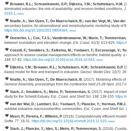
Brouwer, R.L.; Schramkowski, G.P.; Dijkstra, Y.M.; Schuttelaars, H.M.
(2018
dominated estuaries: the role of availability- and erosion-limited conditions.
J. P
0183.1
,
meer
Nnafie, A.; Van Oyen, T.; De Maerschalck, B.; van der Vegt, M.; Van der W
secondary basins: An observational and morphodynamic modeling study of the 
https://dx.doi.org/10.1002/2017jf004364
,
meer
Oosterlee, L.; Cox, T.J.S.; Vandenbruwaene, W.; Maris, T.; Temmerman, S.;
between inundation and elevation change.
Est. Coast. 41(3)
: 613-625.
https://
Cozzoli, F.; Smolders, S.; Eelkema, M.; Ysebaert, T.; Escavarage, V.; Tem
approach to assess coastal management effects on benthic habitat quality: a cas
184
: 67-82.
https://dx.doi.org/10.1016/j.ecss.2016.10.043
,
meer
Dijkstra, Y.M.; Brouwer, R.L.; Schuttelaars, H.M.; Schramkowski, G.P.
(201
based model for flow and transport in estuaries.
Geosci. Model Dev. 10(7)
: 2691
Nnafie, A.; Van Oyen, T.; De Maerschalck, B.
(2017). Modeling effects of s
General Assembly, proceedings from the conference held 23-28 April, 2017 in V
Stark, J.; Smolders, S.; Meire, P.; Temmerman, S.
(2017). Impact of interti
study for the Scheldt Estuary.
Est., Coast. and Shelf Sci. 198
: 138-155.
https://d
van der Wal, D.; Lambert, G.I.; Ysebaert, T.; Plancke, Y.; Herman, P.M.J.
(20
subtidal estuarine macrozoobenthic communities.
Est., Coast. and Shelf Sci. 19
Meert, P.; Pereira, F.; Willems, P.
(2016). Computationally efficient modelling
Softw. 77
: 19-31.
https://dx.doi.org/10.1016/j.envsoft.2015.11.010
,
meer
Stark, J.; Plancke, Y.; Ides, S.; Meire, P.; Temmerman, S.
(2016). Coastal f