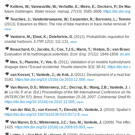
Kellens, W.; Vanneuville, W.; Verfaillie, E.; Meire, E.; Deckers, P.; De Maeye
future challenges.
Water resour. manag. 27(10)
: 3585-3606.
https://dx.doi.org
Teuchies, J.; Vandenbruwaene, W.; Carpentier, R.; Bervoets, L.; Temmerman,
(2013). Estuaries as filters: The role of tidal marshes in trace metal removal.
PLo
meer
Vantorre, M.; Eloot, K.; Delefortrie, G.
(2012). Probabilistic regulation for in
coastal harbours.
EJTIR 12(1)
: 111-131,
meer
Beauchard, O.; Jacobs, S.; Cox, T.J.S.; Maris, T.; Vrebos, D.; van Braeckel,
Evaluation of its hydrological potentials.
Ecol. Eng. 37(11)
: 1849-1858.
dx.doi.o
Ides, S.; Plancke, Y.; Vos, G.
(2011). Validation d’un modèle hydrodynamique 
dragage dans l’Escaut occidental.
Houille blanche 3(3)
: 36-41.
https://dx.doi.o
van Kessel, T.; Vanlede, J.; de Kok, J.
(2011). Development of a mud transpo
S181.
https://dx.doi.org/10.1016/j.csr.2010.12.006
,
meer
Van Maren, D.S.; Winterwerp, J.C.; Decrop, B.; Wang, Z.B.; Vanlede, J.
(201
in
: Le Hir, P.
et al.
(Ed.)
Proceedings of the 9th International Conference on Ne
(INTERCOH '07), Brest, France, September 25-28, 2007. Continental Shelf Res
https://dx.doi.org/10.1016/j.csr.2010.12.005
,
meer
van der Wal, D.; van Kessel, T.; Eleveld, M.; Vanlede, J.
(2010). Spatial he
https://dx.doi.org/10.1007/s10236-010-0271-9
,
meer
Van Maren, D.S.; Winterwerp, J.C.; Sas, M.; Vanlede, J.
(2009). The effect o
1425.
https://dx.doi.org/10.1016/j.csr.2009.03.003
,
meer
Lebbe, L.; Van Meir, N.; Viaene, P.
(2008). Potential implications of sea-level