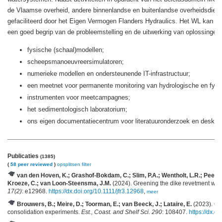
de Vlaamse overheid, andere binnenlandse en buitenlandse overheidsdiens
gefaciliteerd door het Eigen Vermogen Flanders Hydraulics. Het WL kan ter
een goed begrip van de probleemstelling en de uitwerking van oplossinge
fysische (schaal)modellen;
scheepsmanoeuvreersimulatoren;
numerieke modellen en ondersteunende IT-infrastructuur;
een meetnet voor permanente monitoring van hydrologische en fysi
instrumenten voor meetcampagnes;
het sedimentologisch laboratorium;
ons eigen documentatiecentrum voor literatuuronderzoek en deskto
Publicaties
(1385)
(
58 peer reviewed
)
opsplitsen
filter
van den Hoven, K.; Grashof-Bokdam, C.; Slim, P.A.; Wentholt, L.R.; Peeters,
Kroeze, C.; van Loon-Steensma, J.M.
(2024). Greening the dike revetment with h
17(2)
: e12968.
https://dx.doi.org/10.1111/jfr3.12968
,
meer
Brouwers, B.; Meire, D.; Toorman, E.; van Beeck, J.; Lataire, E.
(2023). Con
consolidation experiments.
Est., Coast. and Shelf Sci. 290
: 108407.
https://dx.d