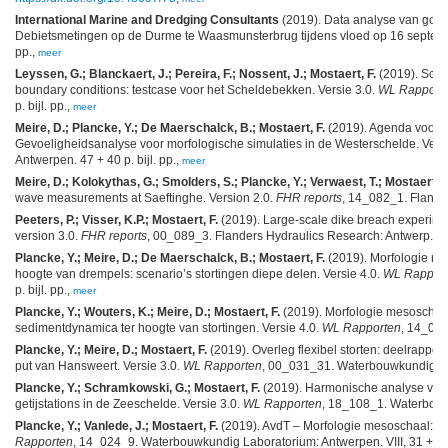
International Marine and Dredging Consultants
(2019). Data analyse van golf-
Debietsmetingen op de Durme te Waasmunsterbrug tijdens vloed op 16 septemb
pp.,
meer
Leyssen, G.; Blanckaert, J.; Pereira, F.; Nossent, J.; Mostaert, F.
(2019). Scien
boundary conditions: testcase voor het Scheldebekken. Versie 3.0.
WL Rapport
p. bijl. pp.,
meer
Meire, D.; Plancke, Y.; De Maerschalck, B.; Mostaert, F.
(2019). Agenda voor d
Gevoeligheidsanalyse voor morfologische simulaties in de Westerschelde. Vers
Antwerpen. 47 + 40 p. bijl. pp.,
meer
Meire, D.; Kolokythas, G.; Smolders, S.; Plancke, Y.; Verwaest, T.; Mostaert, F
wave measurements at Saeftinghe. Version 2.0.
FHR reports
, 14_082_1. Flander
Peeters, P.; Visser, K.P.; Mostaert, F.
(2019). Large-scale dike breach experimen
version 3.0.
FHR reports
, 00_089_3. Flanders Hydraulics Research: Antwerp. VI
Plancke, Y.; Meire, D.; De Maerschalck, B.; Mostaert, F.
(2019). Morfologie mes
hoogte van drempels: scenario’s stortingen diepe delen. Versie 4.0.
WL Rappor
p. bijl. pp.,
meer
Plancke, Y.; Wouters, K.; Meire, D.; Mostaert, F.
(2019). Morfologie mesoschaal 
sedimentdynamica ter hoogte van stortingen. Versie 4.0.
WL Rapporten
, 14_024
Plancke, Y.; Meire, D.; Mostaert, F.
(2019). Overleg flexibel storten: deelrappo
put van Hansweert. Versie 3.0.
WL Rapporten
, 00_031_31. Waterbouwkundig Labo
Plancke, Y.; Schramkowski, G.; Mostaert, F.
(2019). Harmonische analyse van 
getijstations in de Zeeschelde. Versie 3.0.
WL Rapporten
, 18_108_1. Waterbouwk
Plancke, Y.; Vanlede, J.; Mostaert, F.
(2019). AvdT – Morfologie mesoschaal: dee
Rapporten
, 14_024_9. Waterbouwkundig Laboratorium: Antwerpen. VIII, 31 + 2 p.