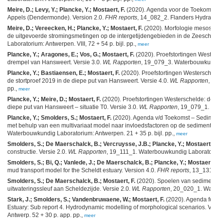
Meire, D.; Levy, Y.; Plancke, Y.; Mostaert, F.
(2020). Agenda voor de Toekomst –
Appels (Dendermonde). Version 2.0.
FHR reports
, 14_082_2. Flanders Hydrauli
Meire, D.; Vereecken, H.; Plancke, Y.; Mostaert, F.
(2020). Morfologie mesoscha
de uitgevoerde stromingsmetingen op de intergetijdengebieden in de Zeescheld
Laboratorium: Antwerpen. VIII, 72 + 54 p. bijl. pp.,
meer
Plancke, Y.; Aragones, E.; Vos, G.; Mostaert, F.
(2020). Proefstortingen Wester
drempel van Hansweert. Versie 3.0.
WL Rapporten
, 19_079_3. Waterbouwkundig 
Plancke, Y.; Bastiaensen, E.; Mostaert, F.
(2020). Proefstortingen Westerscheld
de stortproef 2019 in de diepe put van Hansweert. Versie 4.0.
WL Rapporten
, 1
pp.,
meer
Plancke, Y.; Meire, D.; Mostaert, F.
(2020). Proefstortingen Westerschelde: deel
diepe put van Hansweert – situatie T0. Versie 3.0.
WL Rapporten
, 19_079_1. Wat
Plancke, Y.; Smolders, S.; Mostaert, F.
(2020). Agenda v/d Toekomst – Sedimentt
met behulp van een multivariaat model naar invloedsfactoren op de sedimentcon
Waterbouwkundig Laboratorium: Antwerpen. 21 + 35 p. bijl. pp.,
meer
Smolders, S.; De Maerschalck, B.; Vercruysse, J.B.; Plancke, Y.; Mostaert, F.
constructie. Versie 2.0.
WL Rapporten
, 19_111_1. Waterbouwkundig Laboratorium:
Smolders, S.; Bi, Q.; Vanlede, J.; De Maerschalck, B.; Plancke, Y.; Mostaert, F
mud transport model for the Scheldt estuary. Version 4.0.
FHR reports
, 13_131_6
Smolders, S.; De Maerschalck, B.; Mostaert, F.
(2020). Spoelen van sediment u
uitwateringssleuf aan Scheldezijde. Versie 2.0.
WL Rapporten
, 20_020_1. Water
Stark, J.; Smolders, S.; Vandenbruwaene, W.; Mostaert, F.
(2020). Agenda for t
Estuary: Sub report 4. Hydrodynamic modelling of morphological scenarios. Ver
Antwerp. 52 + 30 p. app. pp.,
meer