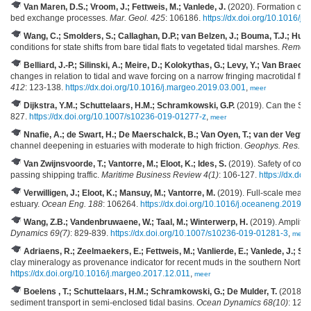
Van Maren, D.S.; Vroom, J.; Fettweis, M.; Vanlede, J.
(2020). Formation of t
bed exchange processes.
Mar. Geol. 425
: 106186.
https://dx.doi.org/10.1016/
Wang, C.; Smolders, S.; Callaghan, D.P.; van Belzen, J.; Bouma, T.J.; Hu,
conditions for state shifts from bare tidal flats to vegetated tidal marshes.
Remote
Belliard, J.-P.; Silinski, A.; Meire, D.; Kolokythas, G.; Levy, Y.; Van Brae
changes in relation to tidal and wave forcing on a narrow fringing macrotidal fla
412
: 123-138.
https://dx.doi.org/10.1016/j.margeo.2019.03.001
,
meer
Dijkstra, Y.M.; Schuttelaars, H.M.; Schramkowski, G.P.
(2019). Can the Sch
827.
https://dx.doi.org/10.1007/s10236-019-01277-z
,
meer
Nnafie, A.; de Swart, H.; De Maerschalck, B.; Van Oyen, T.; van der Vegt,
channel deepening in estuaries with moderate to high friction.
Geophys. Res. Let
Van Zwijnsvoorde, T.; Vantorre, M.; Eloot, K.; Ides, S.
(2019). Safety of conta
passing shipping traffic.
Maritime Business Review 4(1)
: 106-127.
https://dx.d
Verwilligen, J.; Eloot, K.; Mansuy, M.; Vantorre, M.
(2019). Full-scale measur
estuary.
Ocean Eng. 188
: 106264.
https://dx.doi.org/10.1016/j.oceaneng.2019.
Wang, Z.B.; Vandenbruwaene, W.; Taal, M.; Winterwerp, H.
(2019). Amplific
Dynamics 69(7)
: 829-839.
https://dx.doi.org/10.1007/s10236-019-01281-3
,
meer
Adriaens, R.; Zeelmaekers, E.; Fettweis, M.; Vanlierde, E.; Vanlede, J.; St
clay mineralogy as provenance indicator for recent muds in the southern North 
https://dx.doi.org/10.1016/j.margeo.2017.12.011
,
meer
Boelens , T.; Schuttelaars, H.M.; Schramkowski, G.; De Mulder, T.
(2018). 
sediment transport in semi-enclosed tidal basins.
Ocean Dynamics 68(10)
: 128