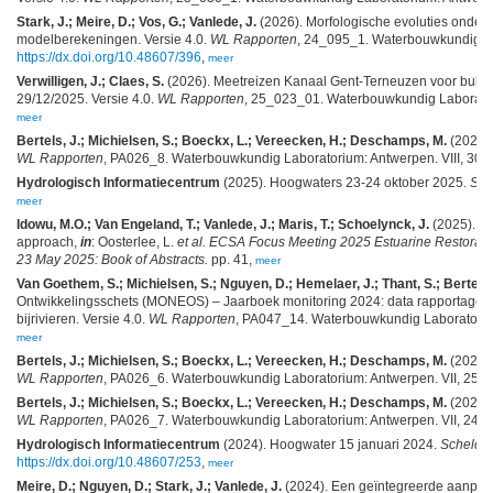
Stark, J.; Meire, D.; Vos, G.; Vanlede, J.
(2026). Morfologische evoluties onder
modelberekeningen. Versie 4.0.
WL Rapporten
, 24_095_1. Waterbouwkundig Labo
https://dx.doi.org/10.48607/396
,
meer
Verwilligen, J.; Claes, S.
(2026). Meetreizen Kanaal Gent-Terneuzen voor bulkva
29/12/2025. Versie 4.0.
WL Rapporten
, 25_023_01. Waterbouwkundig Laboratoriu
meer
Bertels, J.; Michielsen, S.; Boeckx, L.; Vereecken, H.; Deschamps, M.
(2025).
WL Rapporten
, PA026_8. Waterbouwkundig Laboratorium: Antwerpen. VIII, 30 + 3
Hydrologisch Informatiecentrum
(2025). Hoogwaters 23-24 oktober 2025.
Sche
meer
Idowu, M.O.; Van Engeland, T.; Vanlede, J.; Maris, T.; Schoelynck, J.
(2025). Ca
approach,
in
: Oosterlee, L.
et al.
ECSA Focus Meeting 2025 Estuarine Restoration:
23 May 2025: Book of Abstracts.
pp. 41,
meer
Van Goethem, S.; Michielsen, S.; Nguyen, D.; Hemelaer, J.; Thant, S.; Bertels,
Ontwikkelingsschets (MONEOS) – Jaarboek monitoring 2024: data rapportage m
bijrivieren. Versie 4.0.
WL Rapporten
, PA047_14. Waterbouwkundig Laboratorium:
meer
Bertels, J.; Michielsen, S.; Boeckx, L.; Vereecken, H.; Deschamps, M.
(2024).
WL Rapporten
, PA026_6. Waterbouwkundig Laboratorium: Antwerpen. VII, 25 + 3
Bertels, J.; Michielsen, S.; Boeckx, L.; Vereecken, H.; Deschamps, M.
(2024).
WL Rapporten
, PA026_7. Waterbouwkundig Laboratorium: Antwerpen. VII, 24 + 3
Hydrologisch Informatiecentrum
(2024). Hoogwater 15 januari 2024.
Scheldefl
https://dx.doi.org/10.48607/253
,
meer
Meire, D.; Nguyen, D.; Stark, J.; Vanlede, J.
(2024). Een geïntegreerde aanpak v