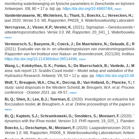
monitoring waterbeweging en fysische parameters in Zeeschelde en bijrivieren. 
Antwerpen. XIII, 80 + 17 p. bijl. pp.
https://dx.doi.org/10.48607/84
,
meer
Vandenbruwaene, W.; Michielsen, S.; Thant, S.; Boeckx, L.; Vereecken, H.; 
jaar 2020. Versie 3.0.
WL Rapporten
, PA026_4. Waterbouwkundig Laboratorium: A
Vercruysse, J.; Visser, K.P.; Verelst, K.
(2021). Sigmaplan – Gereduceerde Get
uitwateringsconstructies. Versie 3.0.
WL Rapporten
, 20_041_1. Waterbouwkundig
meer
Vermeersch, S.; Baeyens, R.; Coeck, J.; De Maerteleire, N.; Gelaude, E.; Robb
(2021). Evaluatie van de in- en uitwateringssluizen van overstromingsgebieden
Rapporten van het Instituut voor Natuur- en Bosonderzoek
, 2021(30). Instituut
https://dx.doi.org/10.21436/inbor.39514496
,
meer
Wang, L.; Kolokythas, G. K.; Fonias, S.; De Maerschalck, B.; Vanlede, J.; Most
area: sub report 13. Scaldis-Coast model – Model setup and validation of the w
Hydraulics Research: Antwerp. VII, 53 + 12 p. app. pp.
https://dx.doi.org/10.486
Wolf, T.; Breugem, W.A.; Chu, K.; Decrop, B.; Van Holland, G.; Plancke, Y.; Sta
study: sand disposals in the Western Scheldt,
in
: Breugem, W.A.
et al.
Proceedin
conference - October 2021.
pp. 49-57,
meer
Bi, Q.; Shen, X.; Lee, B.J.; Toorman, E.
(2020). Investigation on estuarine turb
flocculation model,
in
: Breughem, A.
et al.
Online proceedings of the papers s
meer
Bi, Q.; Kaptein, S.J.; Schramkowski, G.; Smolders, S.; Mostaert, F.
(2020). Th
dynamics with the iFlow model. Version 3.0.
FHR reports
, 19_025_1. Flanders Hy
Boeckx, L.; Deschamps, M.; Mostaert, F.
(2020). Laagwaterseizoen 2019: sam
Versie 1.0.
WL Rapporten
, PA006_9. Waterbouwkundig Laboratorium: Antwerpen. V