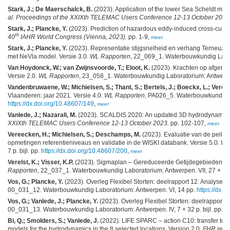
Stark, J.; De Maerschalck, B.
(2023). Application of the lower Sea Scheldt mode
al.
Proceedings of the XXIXth TELEMAC Users Conference 12-13 October 2023
Stark, J.; Plancke, Y.
(2023). Prediction of hazardous eddy-induced cross-curre
th
40
IAHR World Congress (Vienna, 2023).
pp. 1-9,
meer
Stark, J.; Plancke, Y.
(2023). Representatie stijgsnelheid en verhang Terneuze
met NeVla model. Versie 3.0.
WL Rapporten
, 22_069_1. Waterbouwkundig Labor
Van Hoydonck, W.; van Zwijnsvoorde, T.; Eloot, K.
(2023). Krachten op afgeme
Versie 2.0.
WL Rapporten
, 23_058_1. Waterbouwkundig Laboratorium: Antwerpe
Vandenbruwaene, W.; Michielsen, S.; Thant, S.; Bertels, J.; Boeckx, L.; Ver
Vlaanderen: jaar 2021. Versie 4.0.
WL Rapporten
, PA026_5. Waterbouwkundig Lab
https://dx.doi.org/10.48607/149
,
meer
Vanlede, J.; Nazarali, M.
(2023). SCALDIS 2020: An updated 3D hydrodynamic mo
XXIXth TELEMAC Users Conference 12-13 October 2023.
pp. 102-107,
meer
Vereecken, H.; Michielsen, S.; Deschamps, M.
(2023). Evaluatie van de peilme
opmetingen referentieniveaus en validatie in de WISKI databank. Versie 5.0.
WL
7 p. bijl. pp.
https://dx.doi.org/10.48607/200
,
meer
Verelst, K.; Visser, K.P.
(2023). Sigmaplan – Gereduceerde Getijdegebieden- Wal
Rapporten
, 22_037_1. Waterbouwkundig Laboratorium: Antwerpen. VII, 27 + 24 p
Vos, G.; Plancke, Y.
(2023). Overleg Flexibel Storten: deelrapport 12. Analyse v
00_031_12. Waterbouwkundig Laboratorium: Antwerpen. VI, 14 pp.
https://dx.
Vos, G.; Vanlede, J.; Plancke, Y.
(2023). Overleg Flexibel Storten: deelrapport 1
00_031_13. Waterbouwkundig Laboratorium: Antwerpen. IV, 7 + 32 p. bijl. pp.
ht
Bi, Q.; Smolders, S.; Vanlede, J.
(2022). LIFE SPARC – action C10: transfer to oth
models for the hydrodynamics in the 8 selected locations. Version 2.0.
FHR repo