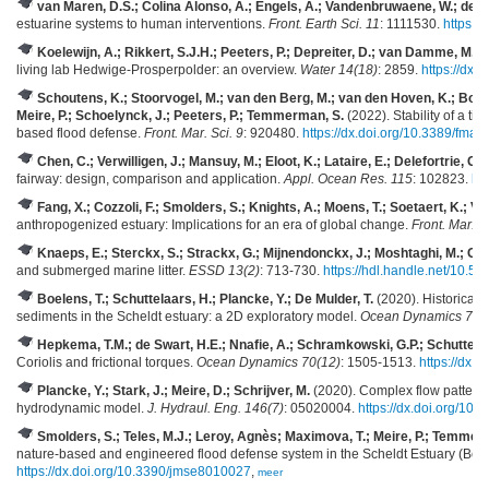
van Maren, D.S.; Colina Alonso, A.; Engels, A.; Vandenbruwaene, W.; de Ve
estuarine systems to human interventions.
Front. Earth Sci. 11
: 1111530.
https:/
Koelewijn, A.; Rikkert, S.J.H.; Peeters, P.; Depreiter, D.; van Damme, M.; 
living lab Hedwige-Prosperpolder: an overview.
Water 14(18)
: 2859.
https://dx
Schoutens, K.; Stoorvogel, M.; van den Berg, M.; van den Hoven, K.; Boum
Meire, P.; Schoelynck, J.; Peeters, P.; Temmerman, S.
(2022). Stability of a ti
based flood defense.
Front. Mar. Sci. 9
: 920480.
https://dx.doi.org/10.3389/fma
Chen, C.; Verwilligen, J.; Mansuy, M.; Eloot, K.; Lataire, E.; Delefortrie, G.
(
fairway: design, comparison and application.
Appl. Ocean Res. 115
: 102823.
ht
Fang, X.; Cozzoli, F.; Smolders, S.; Knights, A.; Moens, T.; Soetaert, K.; Va
anthropogenized estuary: Implications for an era of global change.
Front. Mar. Sc
Knaeps, E.; Sterckx, S.; Strackx, G.; Mijnendonckx, J.; Moshtaghi, M.; Gar
and submerged marine litter.
ESSD 13(2)
: 713-730.
https://hdl.handle.net/10.
Boelens, T.; Schuttelaars, H.; Plancke, Y.; De Mulder, T.
(2020). Historical 
sediments in the Scheldt estuary: a 2D exploratory model.
Ocean Dynamics 70(
Hepkema, T.M.; de Swart, H.E.; Nnafie, A.; Schramkowski, G.P.; Schuttela
Coriolis and frictional torques.
Ocean Dynamics 70(12)
: 1505-1513.
https://dx.
Plancke, Y.; Stark, J.; Meire, D.; Schrijver, M.
(2020). Complex flow patterns 
hydrodynamic model.
J. Hydraul. Eng. 146(7)
: 05020004.
https://dx.doi.org/10
Smolders, S.; Teles, M.J.; Leroy, Agnès; Maximova, T.; Meire, P.; Temmer
nature-based and engineered flood defense system in the Scheldt Estuary (Bel
https://dx.doi.org/10.3390/jmse8010027
,
meer