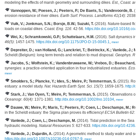
modeling the effects of marsh geometry and surrounding dikes.
Est., Coast. and
Vannoppen, W.; Poesen, J.; Peeters, P.; De Baets, S.; Vandevoorde, B.
(201
erosion resistance of river dikes.
Earth Surf. Process. Landforms 41(14)
: 2038-2
Vuik, V.; Jonkman, S.N.; Borsje, B.W.; Suzuki, T.
(2016). Nature-based flood 
loads on coastal dikes.
Coast. Eng. 116
: 42-56.
https://dx.doi.org/10.1016/j.coa
Wei, X.; Schramkowski, G.P.; Schuttelaars, H.M.
(2016). Salt dynamics in w
46(5)
: 1457-1475.
https://dx.doi.org/10.1175/JPO-D-15-0045.1
,
meer
Depreiter, D.; van Holland, G.; Lanckriet, T.; Beirinckx, K.; Vanlede, J.; Mar
Scheldt (Belgium): long term trends and relation to mud disposal.
Geophys. Res.
Jacobs, S.; Wolfstein, K.; Vandenbruwaene, W.; Vrebos, D.; Beauchard, O.; 
synergies: a practice-oriented application in four industrialized estuaries.
Ecosys
meer
Smolders, S.; Plancke, Y.; Ides, S.; Meire, P.; Temmerman, S.
(2015). Role o
estuary: a model study.
Nat. Hazards Earth Syst. Sci. 15(7)
: 1659-1675.
http://d
Stark, J.; Van Oyen, T.; Meire, P.; Temmerman, S.
(2015). Observations of ti
Oceanogr. 60(4)
: 1371-1381.
http://dx.doi.org/10.1002/lno.10104
,
meer
Dauwe, W.; Meire, P.; Maris, T.; Peeters, P.; Coen, L.; Deschamps, M.; Ru
in the Scheldt estuary: the Sigma plan proves its efficiency!
ECSA Bulletin 62
: 1
Vanlede, J.; Coen, L.; Deschamps, M.
(2014). Tidal prediction in the Sea S
hydraulic modeling.
Natural Resources 5
: 627-633.
https://dx.doi.org/10.4236/
Vanlede, J.; Dujardin, A.
(2014). A geometric method to study water and sed
https://dx.doi.org/10.1007/s10236-014-0767-9
,
meer