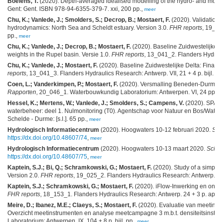
Boelens, T.
(2020). Depth-averaged idealised modelling of the hydro- and morpho
Gent: Gent. ISBN 978-94-6355-379-7. xxi, 200 pp.,
meer
Chu, K.; Vanlede, J.; Smolders, S.; Decrop, B.; Mostaert, F.
(2020). Validation 
hydrodynamics: North Sea and Scheldt estuary. Version 3.0.
FHR reports
, 19_05
pp.,
meer
Chu, K.; Vanlede, J.; Decrop, B.; Mostaert, F.
(2020). Baseline Zuidwestelijke D
weights in the Rupel basin. Versie 1.0.
FHR reports
, 13_041_2. Flanders Hydraul
Chu, K.; Vanlede, J.; Mostaert, F.
(2020). Baseline Zuidwestelijke Delta: Final 
reports
, 13_041_3. Flanders Hydraulics Research: Antwerp. VII, 21 + 4 p. bijl. pp
Coen, L.; Vanderkimpen, P.; Mostaert, F.
(2020). Versmalling Beneden-Durme t
Rapporten
, 20_046_1. Waterbouwkundig Laboratorium: Antwerpen. VI, 24 pp.,
Hessel, K.; Mertens, W.; Vanlede, J.; Smolders, S.; Campens, V.
(2020). SPARC
waterbeheer: deel 1. Nulmonitoring (T0). Agentschap voor Natuur en Bos/W
Schelde - Durme: [s.l.]. 65 pp.,
meer
Hydrologisch Informatiecentrum
(2020). Hoogwaters 10-12 februari 2020.
Sch
https://dx.doi.org/10.48607/74
,
meer
Hydrologisch Informatiecentrum
(2020). Hoogwaters 10-13 maart 2020.
Schel
https://dx.doi.org/10.48607/75
,
meer
Kaptein, S.J.; Bi, Q.; Schramkowski, G.; Mostaert, F.
(2020). Study of a simpli
Version 2.0.
FHR reports
, 19_025_2. Flanders Hydraulics Research: Antwerp. VII
Kaptein, S.J.; Schramkowski, G.; Mostaert, F.
(2020). iFlow-Inwerking en ontwik
FHR reports
, 18_153_1. Flanders Hydraulics Research: Antwerp. 24 + 3 p. app. 
Meire, D.; Ibanez, M.E.; Claeys, S.; Mostaert, F.
(2020). Evaluatie van meetinstr
Overzicht meetinstrumenten en analyse meetcampagne 3 m.b.t. densiteitsinstru
Laboratorium: Antwerpen. IX, 104 + 8 p. bijl. pp.,
meer