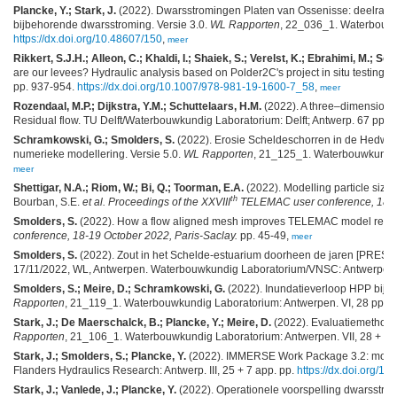
Plancke, Y.; Stark, J.
(2022). Dwarsstromingen Platen van Ossenisse: deelrapp
bijbehorende dwarsstroming. Versie 3.0.
WL Rapporten
, 22_036_1. Waterbouwku
https://dx.doi.org/10.48607/150
,
meer
Rikkert, S.J.H.; Alleon, C.; Khaldi, I.; Shaiek, S.; Verelst, K.; Ebrahimi, M.; So
are our levees? Hydraulic analysis based on Polder2C's project in situ testing,
i
pp. 937-954.
https://dx.doi.org/10.1007/978-981-19-1600-7_58
,
meer
Rozendaal, M.P.; Dijkstra, Y.M.; Schuttelaars, H.M.
(2022). A three–dimensional
Residual flow. TU Delft/Waterbouwkundig Laboratorium: Delft; Antwerp. 67 pp.,
Schramkowski, G.; Smolders, S.
(2022). Erosie Scheldeschorren in de Hedwige
numerieke modellering. Versie 5.0.
WL Rapporten
, 21_125_1. Waterbouwkundig
meer
Shettigar, N.A.; Riom, W.; Bi, Q.; Toorman, E.A.
(2022). Modelling particle siz
th
Bourban, S.E.
et al.
Proceedings of the XXVIII
TELEMAC user conference, 18-19
Smolders, S.
(2022). How a flow aligned mesh improves TELEMAC model resul
conference, 18-19 October 2022, Paris-Saclay.
pp. 45-49,
meer
Smolders, S.
(2022). Zout in het Schelde-estuarium doorheen de jaren [PRES
17/11/2022, WL, Antwerpen. Waterbouwkundig Laboratorium/VNSC: Antwerpen. 
Smolders, S.; Meire, D.; Schramkowski, G.
(2022). Inundatieverloop HPP bij ge
Rapporten
, 21_119_1. Waterbouwkundig Laboratorium: Antwerpen. VI, 28 pp.
h
Stark, J.; De Maerschalck, B.; Plancke, Y.; Meire, D.
(2022). Evaluatiemethodie
Rapporten
, 21_106_1. Waterbouwkundig Laboratorium: Antwerpen. VII, 28 + 15 p
Stark, J.; Smolders, S.; Plancke, Y.
(2022). IMMERSE Work Package 3.2: model s
Flanders Hydraulics Research: Antwerp. III, 25 + 7 app. pp.
https://dx.doi.org/1
Stark, J.; Vanlede, J.; Plancke, Y.
(2022). Operationele voorspelling dwarsstrom