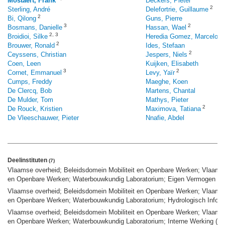
Mostaert, Frank
Deckers, Pieter
2
Sterling, André
Delefortrie, Guillaume
2
Bi, Qilong
Guns, Pierre
3
2
Bosmans, Danielle
Hassan, Wael
2
,
3
Broidioi, Silke
Heredia Gomez, Marcelo W
2
Brouwer, Ronald
Ides, Stefaan
2
Ceyssens, Christian
Jespers, Niels
Coen, Leen
Kuijken, Elisabeth
3
2
Cornet, Emmanuel
Levy, Yaïr
Cumps, Freddy
Maeghe, Koen
De Clercq, Bob
Martens, Chantal
De Mulder, Tom
Mathys, Pieter
2
De Rouck, Kristien
Maximova, Tatiana
De Vleeschauwer, Pieter
Nnafie, Abdel
Deelinstituten
(7)
Vlaamse overheid; Beleidsdomein Mobiliteit en Openbare Werken; Vlaams M
en Openbare Werken; Waterbouwkundig Laboratorium; Eigen Vermogen F
Vlaamse overheid; Beleidsdomein Mobiliteit en Openbare Werken; Vlaams M
en Openbare Werken; Waterbouwkundig Laboratorium; Hydrologisch Info
Vlaamse overheid; Beleidsdomein Mobiliteit en Openbare Werken; Vlaams M
en Openbare Werken; Waterbouwkundig Laboratorium; Interne Werking (