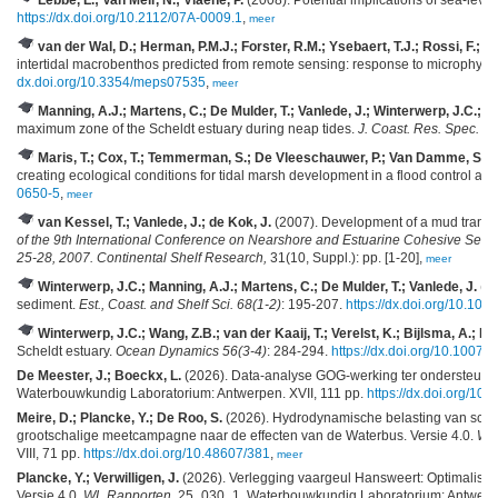
https://dx.doi.org/10.2112/07A-0009.1
,
meer
van der Wal, D.; Herman, P.M.J.; Forster, R.M.; Ysebaert, T.J.; Rossi, F.; Kn
intertidal macrobenthos predicted from remote sensing: response to microphyt
dx.doi.org/10.3354/meps07535
,
meer
Manning, A.J.; Martens, C.; De Mulder, T.; Vanlede, J.; Winterwerp, J.C.; 
maximum zone of the Scheldt estuary during neap tides.
J. Coast. Res. Spec. Is
Maris, T.; Cox, T.; Temmerman, S.; De Vleeschauwer, P.; Van Damme, S.; De
creating ecological conditions for tidal marsh development in a flood control are
0650-5
,
meer
van Kessel, T.; Vanlede, J.; de Kok, J.
(2007). Development of a mud transpo
of the 9th International Conference on Nearshore and Estuarine Cohesive Sed
25-28, 2007. Continental Shelf Research,
31(10, Suppl.): pp. [1-20],
meer
Winterwerp, J.C.; Manning, A.J.; Martens, C.; De Mulder, T.; Vanlede, J.
(20
sediment.
Est., Coast. and Shelf Sci. 68(1-2)
: 195-207.
https://dx.doi.org/10.101
Winterwerp, J.C.; Wang, Z.B.; van der Kaaij, T.; Verelst, K.; Bijlsma, A.; M
Scheldt estuary.
Ocean Dynamics 56(3-4)
: 284-294.
https://dx.doi.org/10.1007
De Meester, J.; Boeckx, L.
(2026). Data-analyse GOG-werking ter ondersteuning
Waterbouwkundig Laboratorium: Antwerpen. XVII, 111 pp.
https://dx.doi.org/10
Meire, D.; Plancke, Y.; De Roo, S.
(2026). Hydrodynamische belasting van schee
grootschalige meetcampagne naar de effecten van de Waterbus. Versie 4.0.
WL
VIII, 71 pp.
https://dx.doi.org/10.48607/381
,
meer
Plancke, Y.; Verwilligen, J.
(2026). Verlegging vaargeul Hansweert: Optimalisat
Versie 4.0.
WL Rapporten
, 25_030_1. Waterbouwkundig Laboratorium: Antwerpen.