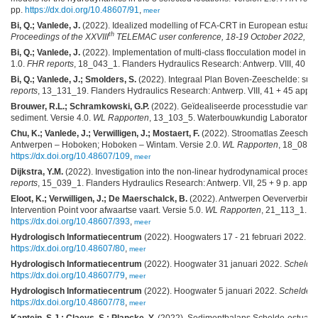
pp.
https://dx.doi.org/10.48607/91
,
meer
Bi, Q.; Vanlede, J.
(2022). Idealized modelling of FCA-CRT in European estuarie
th
Proceedings of the XXVIII
TELEMAC user conference, 18-19 October 2022, Par
Bi, Q.; Vanlede, J.
(2022). Implementation of multi-class flocculation model in
1.0.
FHR reports
, 18_043_1. Flanders Hydraulics Research: Antwerp. VIII, 40 + 
Bi, Q.; Vanlede, J.; Smolders, S.
(2022). Integraal Plan Boven-Zeeschelde: sub re
reports
, 13_131_19. Flanders Hydraulics Research: Antwerp. VIII, 41 + 45 app. 
Brouwer, R.L.; Schramkowski, G.P.
(2022). Geïdealiseerde processtudie van 
sediment. Versie 4.0.
WL Rapporten
, 13_103_5. Waterbouwkundig Laboratorium: A
Chu, K.; Vanlede, J.; Verwilligen, J.; Mostaert, F.
(2022). Stroomatlas Zeescheld
Antwerpen – Hoboken; Hoboken – Wintam. Versie 2.0.
WL Rapporten
, 18_085_
https://dx.doi.org/10.48607/109
,
meer
Dijkstra, Y.M.
(2022). Investigation into the non‐linear hydrodynamical processes
reports
, 15_039_1. Flanders Hydraulics Research: Antwerp. VII, 25 + 9 p. app. p
Eloot, K.; Verwilligen, J.; De Maerschalck, B.
(2022). Antwerpen Oeververbinding
Intervention Point voor afwaartse vaart. Versie 5.0.
WL Rapporten
, 21_113_1. Wa
https://dx.doi.org/10.48607/393
,
meer
Hydrologisch Informatiecentrum
(2022). Hoogwaters 17 - 21 februari 2022.
Sc
https://dx.doi.org/10.48607/80
,
meer
Hydrologisch Informatiecentrum
(2022). Hoogwater 31 januari 2022.
Scheldefl
https://dx.doi.org/10.48607/79
,
meer
Hydrologisch Informatiecentrum
(2022). Hoogwater 5 januari 2022.
Scheldefli
https://dx.doi.org/10.48607/78
,
meer
Kaptein, S.J.; Claeys, S.; Plancke, Y.
(2022). Sedimentbalans Schelde-estuarium: