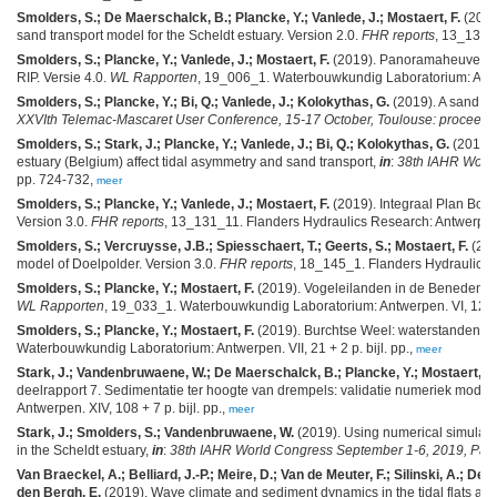
Smolders, S.; De Maerschalck, B.; Plancke, Y.; Vanlede, J.; Mostaert, F.
(2019
sand transport model for the Scheldt estuary. Version 2.0.
FHR reports
, 13_131_1
Smolders, S.; Plancke, Y.; Vanlede, J.; Mostaert, F.
(2019). Panoramaheuvel in 
RIP. Versie 4.0.
WL Rapporten
, 19_006_1. Waterbouwkundig Laboratorium: Antwerp
Smolders, S.; Plancke, Y.; Bi, Q.; Vanlede, J.; Kolokythas, G.
(2019). A sand tr
XXVIth Telemac-Mascaret User Conference, 15-17 October, Toulouse: proceedi
Smolders, S.; Stark, J.; Plancke, Y.; Vanlede, J.; Bi, Q.; Kolokythas, G.
(2019).
estuary (Belgium) affect tidal asymmetry and sand transport,
in
:
38th IAHR World
pp. 724-732,
meer
Smolders, S.; Plancke, Y.; Vanlede, J.; Mostaert, F.
(2019). Integraal Plan Boven
Version 3.0.
FHR reports
, 13_131_11. Flanders Hydraulics Research: Antwerp. VII
Smolders, S.; Vercruysse, J.B.; Spiesschaert, T.; Geerts, S.; Mostaert, F.
(201
model of Doelpolder. Version 3.0.
FHR reports
, 18_145_1. Flanders Hydraulics R
Smolders, S.; Plancke, Y.; Mostaert, F.
(2019). Vogeleilanden in de Beneden Ze
WL Rapporten
, 19_033_1. Waterbouwkundig Laboratorium: Antwerpen. VI, 12 p
Smolders, S.; Plancke, Y.; Mostaert, F.
(2019). Burchtse Weel: waterstanden en
Waterbouwkundig Laboratorium: Antwerpen. VII, 21 + 2 p. bijl. pp.,
meer
Stark, J.; Vandenbruwaene, W.; De Maerschalck, B.; Plancke, Y.; Mostaert, F.
deelrapport 7. Sedimentatie ter hoogte van drempels: validatie numeriek model.
Antwerpen. XIV, 108 + 7 p. bijl. pp.,
meer
Stark, J.; Smolders, S.; Vandenbruwaene, W.
(2019). Using numerical simulatio
in the Scheldt estuary,
in
:
38th IAHR World Congress September 1-6, 2019, Pan
Van Braeckel, A.; Belliard, J.-P.; Meire, D.; Van de Meuter, F.; Silinski, A.; 
den Bergh, E.
(2019). Wave climate and sediment dynamics in the tidal flats a