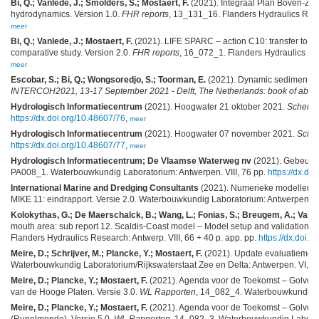
Bi, Q.; Vanlede, J.; Smolders, S.; Mostaert, F.
(2021). Integraal Plan Boven-Zees
hydrodynamics. Version 1.0.
FHR reports
, 13_131_16. Flanders Hydraulics Resea
meer
Bi, Q.; Vanlede, J.; Mostaert, F.
(2021). LIFE SPARC – action C10: transfer to othe
comparative study. Version 2.0.
FHR reports
, 16_072_1. Flanders Hydraulics Res
meer
Escobar, S.; Bi, Q.; Wongsoredjo, S.; Toorman, E.
(2021). Dynamic sediment flo
INTERCOH2021, 13-17 September 2021 - Delft, The Netherlands: book of abstra
Hydrologisch Informatiecentrum
(2021). Hoogwater 21 oktober 2021.
Scheldef
https://dx.doi.org/10.48607/76
,
meer
Hydrologisch Informatiecentrum
(2021). Hoogwater 07 november 2021.
Schel
https://dx.doi.org/10.48607/77
,
meer
Hydrologisch Informatiecentrum; De Vlaamse Waterweg nv
(2021). Gebeurte
PA008_1. Waterbouwkundig Laboratorium: Antwerpen. VIII, 76 pp.
https://dx.do
International Marine and Dredging Consultants
(2021). Numerieke modellering
MIKE 11: eindrapport. Versie 2.0. Waterbouwkundig Laboratorium: Antwerpen. 
Kolokythas, G.; De Maerschalck, B.; Wang, L.; Fonias, S.; Breugem, A.; Vanled
mouth area: sub report 12. Scaldis-Coast model – Model setup and validation o
Flanders Hydraulics Research: Antwerp. VIII, 66 + 40 p. app. pp.
https://dx.doi.o
Meire, D.; Schrijver, M.; Plancke, Y.; Mostaert, F.
(2021). Update evaluatiemeth
Waterbouwkundig Laboratorium/Rijkswaterstaat Zee en Delta: Antwerpen. VI, 1
Meire, D.; Plancke, Y.; Mostaert, F.
(2021). Agenda voor de Toekomst – Golven i
van de Hooge Platen. Versie 3.0.
WL Rapporten
, 14_082_4. Waterbouwkundig L
Meire, D.; Plancke, Y.; Mostaert, F.
(2021). Agenda voor de Toekomst – Golven i
(Rupelmonde). Versie 5.0.
WL Rapporten
, 14_082_3. Waterbouwkundig Laborato