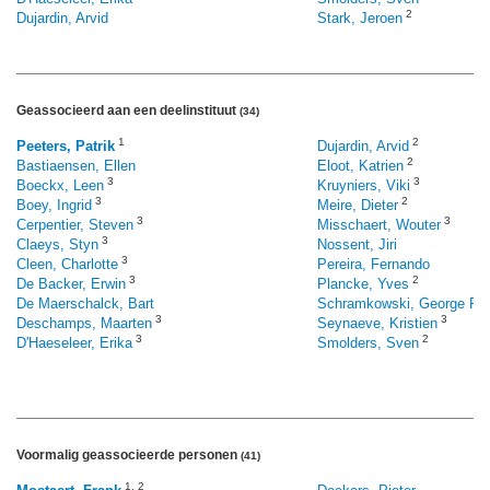
2
Dujardin, Arvid
Stark, Jeroen
Geassocieerd aan een deelinstituut
(34)
1
2
Peeters, Patrik
Dujardin, Arvid
2
Bastiaensen, Ellen
Eloot, Katrien
3
3
Boeckx, Leen
Kruyniers, Viki
3
2
Boey, Ingrid
Meire, Dieter
3
3
Cerpentier, Steven
Misschaert, Wouter
3
Claeys, Styn
Nossent, Jiri
3
Cleen, Charlotte
Pereira, Fernando
3
2
De Backer, Erwin
Plancke, Yves
De Maerschalck, Bart
Schramkowski, George P.
3
3
Deschamps, Maarten
Seynaeve, Kristien
3
2
D'Haeseleer, Erika
Smolders, Sven
Voormalig geassocieerde personen
(41)
1
,
2