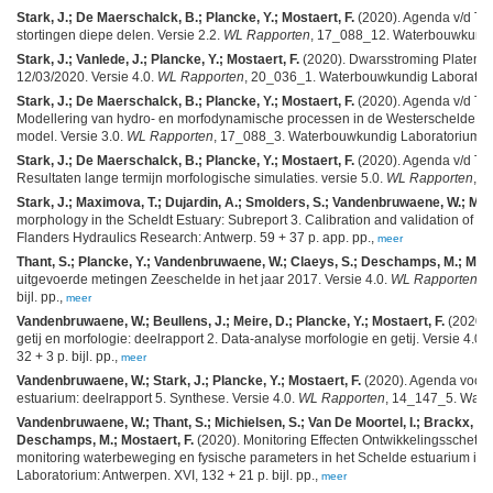
Stark, J.; De Maerschalck, B.; Plancke, Y.; Mostaert, F.
(2020). Agenda v/d Toe
stortingen diepe delen. Versie 2.2.
WL Rapporten
, 17_088_12. Waterbouwkundig 
Stark, J.; Vanlede, J.; Plancke, Y.; Mostaert, F.
(2020). Dwarsstroming Platen 
12/03/2020. Versie 4.0.
WL Rapporten
, 20_036_1. Waterbouwkundig Laboratorium
Stark, J.; De Maerschalck, B.; Plancke, Y.; Mostaert, F.
(2020). Agenda v/d Toe
Modellering van hydro- en morfodynamische processen in de Westerschelde met
model. Versie 3.0.
WL Rapporten
, 17_088_3. Waterbouwkundig Laboratorium: A
Stark, J.; De Maerschalck, B.; Plancke, Y.; Mostaert, F.
(2020). Agenda v/d Toe
Resultaten lange termijn morfologische simulaties. versie 5.0.
WL Rapporten
, 1
Stark, J.; Maximova, T.; Dujardin, A.; Smolders, S.; Vandenbruwaene, W.; Most
morphology in the Scheldt Estuary: Subreport 3. Calibration and validation of h
Flanders Hydraulics Research: Antwerp. 59 + 37 p. app. pp.,
meer
Thant, S.; Plancke, Y.; Vandenbruwaene, W.; Claeys, S.; Deschamps, M.; Most
uitgevoerde metingen Zeeschelde in het jaar 2017. Versie 4.0.
WL Rapporten
, 
bijl. pp.,
meer
Vandenbruwaene, W.; Beullens, J.; Meire, D.; Plancke, Y.; Mostaert, F.
(2020).
getij en morfologie: deelrapport 2. Data-analyse morfologie en getij. Versie 4.0.
32 + 3 p. bijl. pp.,
meer
Vandenbruwaene, W.; Stark, J.; Plancke, Y.; Mostaert, F.
(2020). Agenda voor d
estuarium: deelrapport 5. Synthese. Versie 4.0.
WL Rapporten
, 14_147_5. Wate
Vandenbruwaene, W.; Thant, S.; Michielsen, S.; Van De Moortel, I.; Brackx, M.;
Deschamps, M.; Mostaert, F.
(2020). Monitoring Effecten Ontwikkelingsschets
monitoring waterbeweging en fysische parameters in het Schelde estuarium in 2
Laboratorium: Antwerpen. XVI, 132 + 21 p. bijl. pp.,
meer