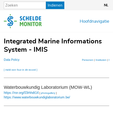
Overslaan
Indienen
NL
en
naar
de
Hoofdnavigatie
inhoud
gaan
Integrated Marine Informations
System - IMIS
Data Policy
Personen
|
Instituten
|
Pub
[ meld een fout in dit record ]
Waterbouwkundig Laboratorium (MOW-WL)
https://ror.org/03rhhdt14
[
photogallery
]
https://www.waterbouwkundiglaboratorium.be/