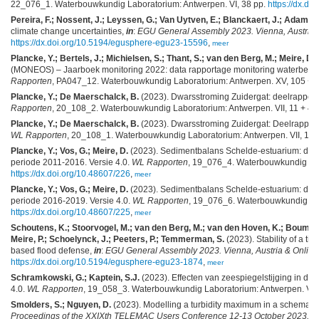
22_076_1. Waterbouwkundig Laboratorium: Antwerpen. VI, 38 pp.
https://dx.do
Pereira, F.; Nossent, J.; Leyssen, G.; Van Uytven, E.; Blanckaert, J.; Adams, 
climate change uncertainties,
in
:
EGU General Assembly 2023. Vienna, Austria &
https://dx.doi.org/10.5194/egusphere-egu23-15596
,
meer
Plancke, Y.; Bertels, J.; Michielsen, S.; Thant, S.; van den Berg, M.; Meire, D.
(MONEOS) – Jaarboek monitoring 2022: data rapportage monitoring waterbewegin
Rapporten
, PA047_12. Waterbouwkundig Laboratorium: Antwerpen. XV, 105 + 3
Plancke, Y.; De Maerschalck, B.
(2023). Dwarsstroming Zuidergat: deelrapport 
Rapporten
, 20_108_2. Waterbouwkundig Laboratorium: Antwerpen. VII, 11 + 43 p
Plancke, Y.; De Maerschalck, B.
(2023). Dwarsstroming Zuidergat: Deelrapport
WL Rapporten
, 20_108_1. Waterbouwkundig Laboratorium: Antwerpen. VII, 11 + 3
Plancke, Y.; Vos, G.; Meire, D.
(2023). Sedimentbalans Schelde-estuarium: dee
periode 2011-2016. Versie 4.0.
WL Rapporten
, 19_076_4. Waterbouwkundig Labor
https://dx.doi.org/10.48607/226
,
meer
Plancke, Y.; Vos, G.; Meire, D.
(2023). Sedimentbalans Schelde-estuarium: dee
periode 2016-2019. Versie 4.0.
WL Rapporten
, 19_076_6. Waterbouwkundig Labor
https://dx.doi.org/10.48607/225
,
meer
Schoutens, K.; Stoorvogel, M.; van den Berg, M.; van den Hoven, K.; Bouma, 
Meire, P.; Schoelynck, J.; Peeters, P.; Temmerman, S.
(2023). Stability of a ti
based flood defense,
in
:
EGU General Assembly 2023. Vienna, Austria & Online,
https://dx.doi.org/10.5194/egusphere-egu23-1874
,
meer
Schramkowski, G.; Kaptein, S.J.
(2023). Effecten van zeespiegelstijging in de 
4.0.
WL Rapporten
, 19_058_3. Waterbouwkundig Laboratorium: Antwerpen. VIII, 3
Smolders, S.; Nguyen, D.
(2023). Modelling a turbidity maximum in a schemat
Proceedings of the XXIXth TELEMAC Users Conference 12-13 October 2023.
pp