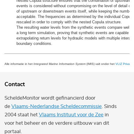
nested Copula structure ensures that the combination of upstream
events is considered without compromising on the level of detail of 
of upstream or downstream events itself, while keeping the number 
acceptable. The frequencies as determined by the individual Copula
rescaled in order to comply with the nested Copula structure.
The resulting water levels from the synthetic events compare well wi
a long term simulation, proving that synthetic events are capable o
extrapolating return levels for hydraulic models with multiple intera
boundary conditions.
Alle informatie in het
Integrated Marine Information System
(IMIS) valt onder het
VLIZ Privacy 
Contact
ScheldeMonitor wordt gefinancierd door
de
Vlaams-Nederlandse Scheldecommissie
. Sinds
2004 staat het
Vlaams Instituut voor de Zee
in
voor het beheer en de verdere uitbouw van dit
portaal.