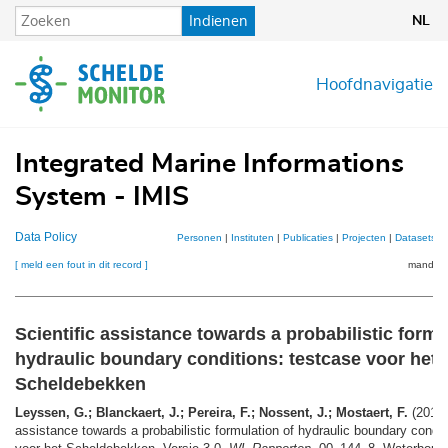
Overslaan
Indienen
NL
en
naar
de
Hoofdnavigatie
inhoud
gaan
Integrated Marine Informations
System - IMIS
Data Policy
Personen
|
Instituten
|
Publicaties
|
Projecten
|
Datasets
|
[ meld een fout in dit record ]
mandje (
Scientific assistance towards a probabilistic formu
hydraulic boundary conditions: testcase voor het
Scheldebekken
Leyssen, G.; Blanckaert, J.; Pereira, F.; Nossent, J.; Mostaert, F.
(2019).
assistance towards a probabilistic formulation of hydraulic boundary condit