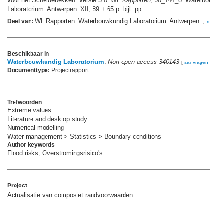
voor het Scheldebekken. Versie 3.0.
WL Rapporten
, 00_144_8. Waterbouw
Laboratorium: Antwerpen. XII, 89 + 65 p. bijl. pp.
WL Rapporten. Waterbouwkundig Laboratorium: Antwerpen. ,
Deel van:
mee
Beschikbaar in
Waterbouwkundig Laboratorium
:
Non-open access 340143
[
aanvragen
]
Documenttype:
Projectrapport
Trefwoorden
Extreme values
Literature and desktop study
Numerical modelling
Water management > Statistics > Boundary conditions
Author keywords
Flood risks; Overstromingsrisico's
Project
Actualisatie van composiet randvoorwaarden