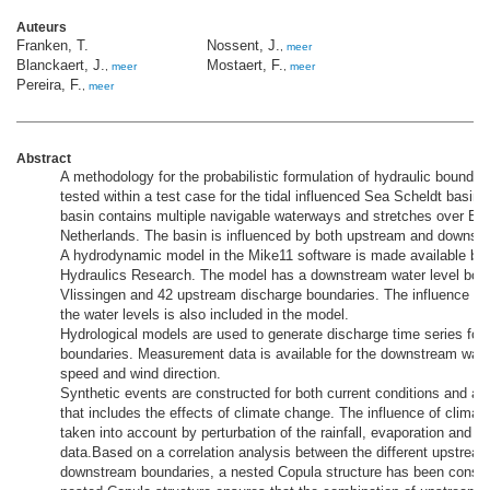
Auteurs
Franken, T.
Nossent, J.
,
meer
Blanckaert, J.
Mostaert, F.
,
meer
,
meer
Pereira, F.
,
meer
Abstract
A methodology for the probabilistic formulation of hydraulic boundar
tested within a test case for the tidal influenced Sea Scheldt basin.
basin contains multiple navigable waterways and stretches over Be
Netherlands. The basin is influenced by both upstream and downstr
A hydrodynamic model in the Mike11 software is made available by
Hydraulics Research. The model has a downstream water level bou
Vlissingen and 42 upstream discharge boundaries. The influence of
the water levels is also included in the model.
Hydrological models are used to generate discharge time series for
boundaries. Measurement data is available for the downstream water
speed and wind direction.
Synthetic events are constructed for both current conditions and a 
that includes the effects of climate change. The influence of climat
taken into account by perturbation of the rainfall, evaporation and wa
data.Based on a correlation analysis between the different upstrea
downstream boundaries, a nested Copula structure has been constr