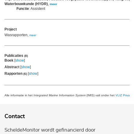
Waterbouwkunde (HYDR)
,
meer
Functie
: Assistent
Project
Wasrapporten,
meer
Publicaties
(8)
Boek
[
show
]
Abstract
[
show
]
Rapporten
[
show
]
(6)
Alle informatie in het
Integrated Marine Information System
(IMIS) valt onder het
VLIZ Privacy 
Contact
ScheldeMonitor wordt gefinancierd door