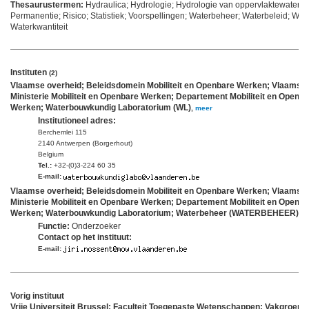
Thesaurustermen:
Hydraulica; Hydrologie; Hydrologie van oppervlaktewater; M
Permanentie; Risico; Statistiek; Voorspellingen; Waterbeheer; Waterbeleid; Water
Waterkwantiteit
Instituten
(2)
Vlaamse overheid; Beleidsdomein Mobiliteit en Openbare Werken; Vlaams
Ministerie Mobiliteit en Openbare Werken; Departement Mobiliteit en Openb
Werken; Waterbouwkundig Laboratorium (WL)
,
meer
Institutioneel adres:
Berchemlei 115
2140 Antwerpen (Borgerhout)
Belgium
Tel.:
+32-(0)3-224 60 35
E-mail:
Vlaamse overheid; Beleidsdomein Mobiliteit en Openbare Werken; Vlaams
Ministerie Mobiliteit en Openbare Werken; Departement Mobiliteit en Openb
Werken; Waterbouwkundig Laboratorium; Waterbeheer (WATERBEHEER)
,
m
Functie:
Onderzoeker
Contact op het instituut:
E-mail:
Vorig instituut
Vrije Universiteit Brussel; Faculteit Toegepaste Wetenschappen; Vakgroep 