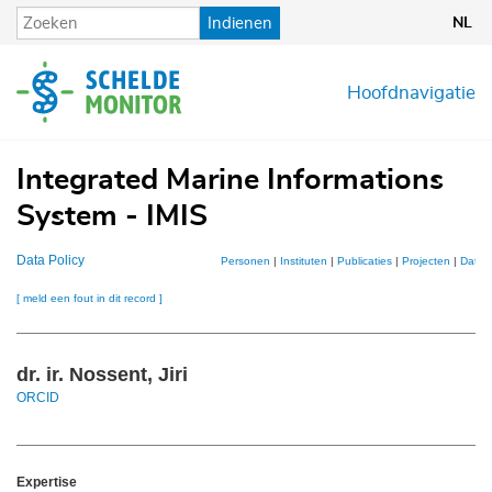
Overslaan
Indienen
NL
en
naar
de
Hoofdnavigatie
inhoud
gaan
Integrated Marine Informations
System - IMIS
Data Policy
Personen
|
Instituten
|
Publicaties
|
Projecten
|
Datas
[ meld een fout in dit record ]
dr. ir. Nossent, Jiri
ORCID
Expertise