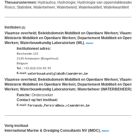
Thesaurustermen:
Hydraulica; Hydrologie; Hydrologie van oppervlaktewater; M
Risico; Statistiek; Waterbeheer; Waterbeleid; Waterkwaliteit; Waterkwantiteit
Instituten
(2)
Vlaamse overheid; Beleidsdomein Mobiliteit en Openbare Werken; Vlaams
Ministerie Mobiliteit en Openbare Werken; Departement Mobiliteit en Openb
Werken; Waterbouwkundig Laboratorium (WL)
,
meer
Institutioneel adres:
Berchemlei 115
2140 Antwerpen (Borgerhout)
Belgium
Tel.:
+32-(0)3-224 60 35
E-mail:
Vlaamse overheid; Beleidsdomein Mobiliteit en Openbare Werken; Vlaams
Ministerie Mobiliteit en Openbare Werken; Departement Mobiliteit en Openb
Werken; Waterbouwkundig Laboratorium; Waterbeheer (WATERBEHEER)
,
m
Functie:
Onderzoeker
Contact op het instituut:
E-mail:
Vorig instituut
International Marine & Dredging Consultants NV (IMDC)
,
meer