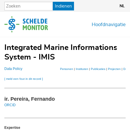
Overslaan
Indienen
NL
en
naar
de
Hoofdnavigatie
inhoud
gaan
Integrated Marine Informations
System - IMIS
Data Policy
Personen
|
Instituten
|
Publicaties
|
Projecten
|
Data
[ meld een fout in dit record ]
ir. Pereira, Fernando
ORCID
Expertise