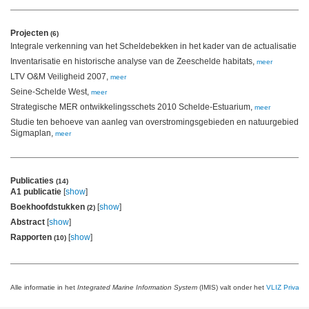
Projecten
(6)
Integrale verkenning van het Scheldebekken in het kader van de actualisatie v
Inventarisatie en historische analyse van de Zeeschelde habitats,
meer
LTV O&M Veiligheid 2007,
meer
Seine-Schelde West,
meer
Strategische MER ontwikkelingsschets 2010 Schelde-Estuarium,
meer
Studie ten behoeve van aanleg van overstromingsgebieden en natuurgebieden i
Sigmaplan,
meer
Publicaties
(14)
A1 publicatie
[
show
]
Boekhoofdstukken
[
show
]
(2)
Abstract
[
show
]
Rapporten
[
show
]
(10)
Alle informatie in het
Integrated Marine Information System
(IMIS) valt onder het
VLIZ Privacy 