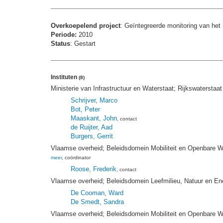
Overkoepelend project
: Geïntegreerde monitoring van het
Periode:
2010
Status
: Gestart
Instituten
(8)
Ministerie van Infrastructuur en Waterstaat; Rijkswaterstaa
Schrijver, Marco
Bot, Peter
Maaskant, John
, contact
de Ruijter, Aad
Burgers, Gerrit
Vlaamse overheid; Beleidsdomein Mobiliteit en Openbare W
meer
, coördinator
Roose, Frederik
, contact
Vlaamse overheid; Beleidsdomein Leefmilieu, Natuur en E
De Cooman, Ward
De Smedt, Sandra
Vlaamse overheid; Beleidsdomein Mobiliteit en Openbare