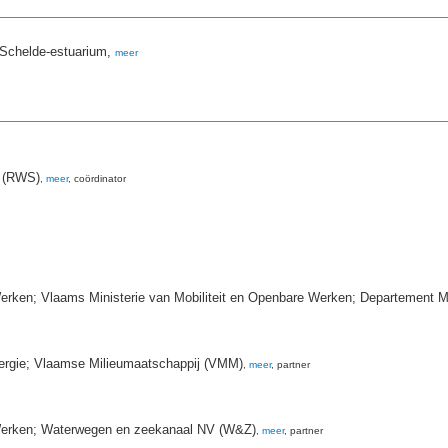
 Schelde-estuarium,
meer
t (RWS)
,
meer
, coördinator
erken; Vlaams Ministerie van Mobiliteit en Openbare Werken; Departement M
nergie; Vlaamse Milieumaatschappij (VMM)
,
meer
, partner
 Werken; Waterwegen en zeekanaal NV (W&Z)
,
meer
, partner