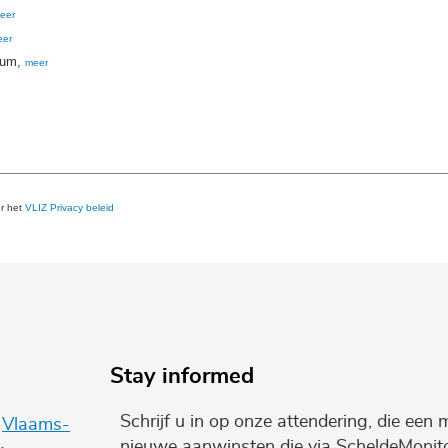
eer
eer
ium,
meer
er het
VLIZ Privacy beleid
Stay informed
Schrijf u in op onze attendering, die een 
e
Vlaams-
nieuwe aanwinsten die via ScheldeMonito