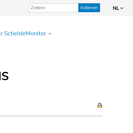
Indienen
NL
r ScheldeMonitor
IS