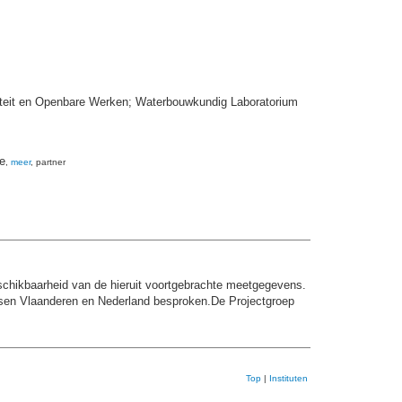
iteit en Openbare Werken; Waterbouwkundig Laboratorium
e
,
meer
, partner
schikbaarheid van de hieruit voortgebrachte meetgegevens.
sen Vlaanderen en Nederland besproken.De Projectgroep
Top
|
Instituten