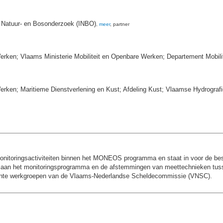
r Natuur- en Bosonderzoek (INBO)
,
meer
, partner
erken; Vlaams Ministerie Mobiliteit en Openbare Werken; Departement Mobil
rken; Maritieme Dienstverlening en Kust; Afdeling Kust; Vlaamse Hydrografi
onitoringsactiviteiten binnen het MONEOS programma en staat in voor de be
en aan het monitoringsprogramma en de afstemmingen van meettechnieken tus
ente werkgroepen van de Vlaams-Nederlandse Scheldecommissie (VNSC).