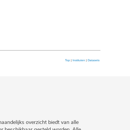
Top
|
Instituten
|
Datasets
maandelijks overzicht biedt van alle
r beschikbaar gesteld worden. Alle