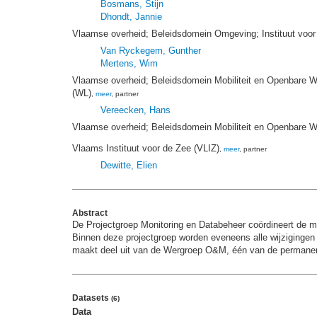
Bosmans, Stijn
Dhondt, Jannie
Vlaamse overheid; Beleidsdomein Omgeving; Instituut voo
Van Ryckegem, Gunther
Mertens, Wim
Vlaamse overheid; Beleidsdomein Mobiliteit en Openbare W
(WL)
,
meer
, partner
Vereecken, Hans
Vlaamse overheid; Beleidsdomein Mobiliteit en Openbare We
Vlaams Instituut voor de Zee (VLIZ)
,
meer
, partner
Dewitte, Elien
Abstract
De Projectgroep Monitoring en Databeheer coördineert de m
Binnen deze projectgroep worden eveneens alle wijziging
maakt deel uit van de Wergroep O&M, één van de perman
Datasets
(6)
Data