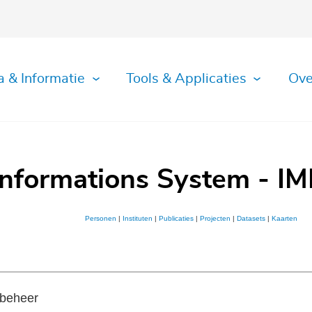
a & Informatie
Tools & Applicaties
Ove
Informations System - IM
Personen
|
Instituten
|
Publicaties
|
Projecten
|
Datasets
|
Kaarten
abeheer