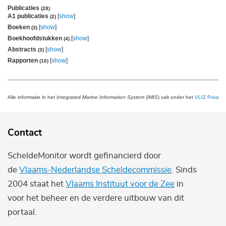
Publicaties
(28)
A1 publicaties
[
show
]
(2)
Boeken
[
show
]
(3)
Boekhoofdstukken
[
show
]
(4)
Abstracts
[
show
]
(3)
Rapporten
[
show
]
(16)
Alle informatie in het
Integrated Marine Information System
(IMIS) valt onder het
VLIZ Privacy 
Contact
ScheldeMonitor wordt gefinancierd door
de
Vlaams-Nederlandse Scheldecommissie
. Sinds
2004 staat het
Vlaams Instituut voor de Zee
in
voor het beheer en de verdere uitbouw van dit
portaal.