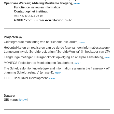
Openbare Werken; Afdeling Maritieme Toegang
,
meer
Functie:
cel milieu en informatica
Contact op het instituut:
Tel.:
+32-(0)3-222 08 18
E-mail:
Projecten
(6)
Geïntegreerde monitoring van het Schelde-estuarium,
meer
Het ontwikkelen en realiseren van de derde fase van een informatiesysteem O
Langetermijnvisie Schelde-estuarium "ScheldeMonitor" (in het kader van LTV 
Langdurige metingen Deurganckdok: opvolging en analyse aanslibbing,
meer
MONEOS-Projectgroep Monitoring en Databeheer,
meer
The ScheldeMonitor knowledge- and information system in the framework of "R
planning Scheldt estuary" (phase 4),
meer
TIDE - Tidal River Development,
meer
Dataset
GIS maps
[
show
]