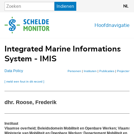
Overslaan
Indienen
NL
en
naar
de
Hoofdnavigatie
inhoud
gaan
Integrated Marine Informations
System - IMIS
Data Policy
Personen
|
Instituten
|
Publicaties
|
Projecten
|
[ meld een fout in dit record ]
dhr. Roose, Frederik
Instituut
Vlaamse overheid; Beleidsdomein Mobiliteit en Openbare Werken; Vlaams
Ministerie van Mobiliteit en Openbare Werken; Departement Mobiliteit en