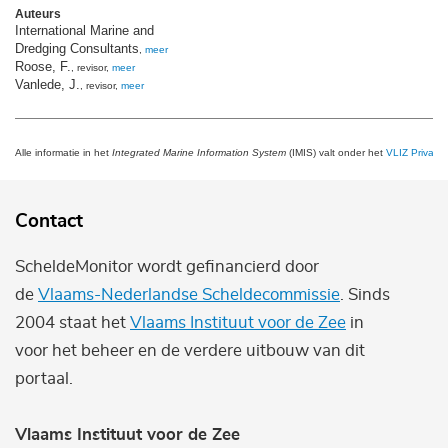
Auteurs
International Marine and
Dredging Consultants
,
meer
Roose, F.
, revisor,
meer
Vanlede, J.
, revisor,
meer
Alle informatie in het
Integrated Marine Information System
(IMIS) valt onder het
VLIZ Privacy 
Contact
ScheldeMonitor wordt gefinancierd door
de
Vlaams-Nederlandse Scheldecommissie
. Sinds
2004 staat het
Vlaams Instituut voor de Zee
in
voor het beheer en de verdere uitbouw van dit
portaal.
Vlaams Instituut voor de Zee