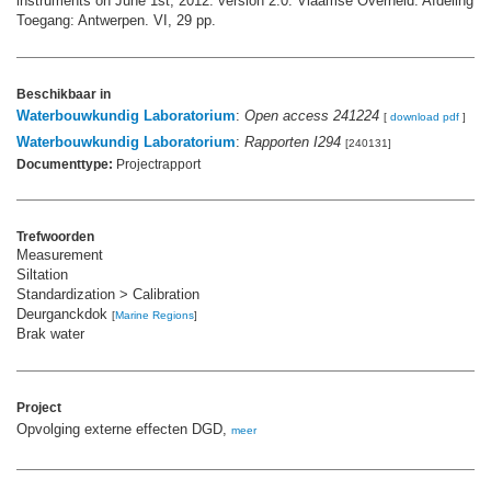
instruments on June 1st, 2012. version 2.0. Vlaamse Overheid. Afdeling M
Toegang: Antwerpen. VI, 29 pp.
Beschikbaar in
Waterbouwkundig Laboratorium
:
Open access 241224
[
download pdf
]
Waterbouwkundig Laboratorium
:
Rapporten I294
[240131]
Documenttype:
Projectrapport
Trefwoorden
Measurement
Siltation
Standardization > Calibration
Deurganckdok
[
Marine Regions
]
Brak water
Project
Opvolging externe effecten DGD,
meer