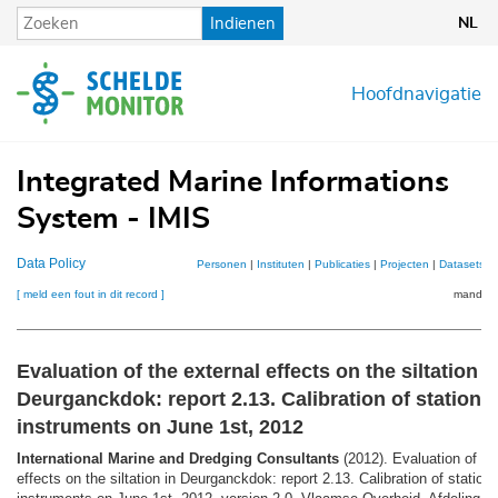
Overslaan
Indienen
NL
en
naar
de
Hoofdnavigatie
inhoud
gaan
Integrated Marine Informations
System - IMIS
Data Policy
Personen
|
Instituten
|
Publicaties
|
Projecten
|
Datasets
|
[ meld een fout in dit record ]
mandje (
Evaluation of the external effects on the siltation i
Deurganckdok: report 2.13. Calibration of stationa
instruments on June 1st, 2012
International Marine and Dredging Consultants
(2012). Evaluation of th
effects on the siltation in Deurganckdok: report 2.13. Calibration of station