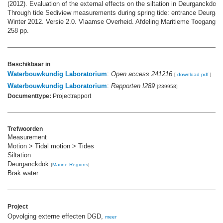
(2012). Evaluation of the external effects on the siltation in Deurganckdok: 
Through tide Sediview measurements during spring tide: entrance Deurgan
Winter 2012. Versie 2.0. Vlaamse Overheid. Afdeling Maritieme Toegang: A
258 pp.
Beschikbaar in
Waterbouwkundig Laboratorium
:
Open access 241216
[
download pdf
]
Waterbouwkundig Laboratorium
:
Rapporten I289
[239958]
Documenttype:
Projectrapport
Trefwoorden
Measurement
Motion > Tidal motion > Tides
Siltation
Deurganckdok
[
Marine Regions
]
Brak water
Project
Opvolging externe effecten DGD,
meer