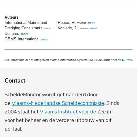
Auteurs
International Marine and
Roose, F.
, revisor,
meer
Dredging Consultants
Vanlede, J.
,
meer
, revisor,
meer
Deltares
,
meer
GEMS International
,
meer
Alle informatie in het
Integrated Marine Information System
(IMIS) valt onder het
VLIZ Privacy 
Contact
ScheldeMonitor wordt gefinancierd door
de
Vlaams-Nederlandse Scheldecommissie
. Sinds
2004 staat het
Vlaams Instituut voor de Zee
in
voor het beheer en de verdere uitbouw van dit
portaal.