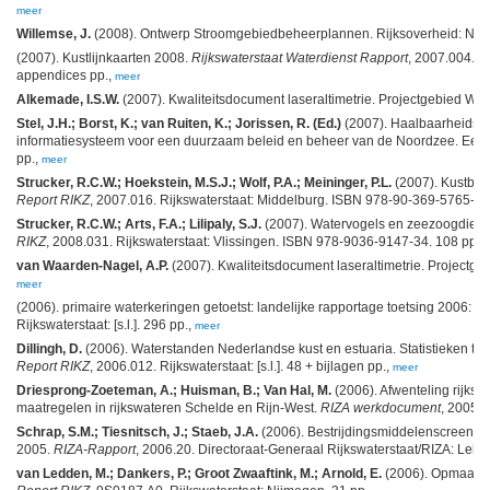
meer
Willemse, J.
(2008). Ontwerp Stroomgebiedbeheerplannen. Rijksoverheid: Nede
(2007). Kustlijnkaarten 2008.
Rijkswaterstaat Waterdienst Rapport
, 2007.004. R
appendices pp.,
meer
Alkemade, I.S.W.
(2007). Kwaliteitsdocument laseraltimetrie. Projectgebied Weste
Stel, J.H.; Borst, K.; van Ruiten, K.; Jorissen, R. (Ed.)
(2007). Haalbaarheidsst
informatiesysteem voor een duurzaam beleid en beheer van de Noordzee. Een 
pp.,
meer
Strucker, R.C.W.; Hoekstein, M.S.J.; Wolf, P.A.; Meininger, P.L.
(2007). Kustbro
Report RIKZ
, 2007.016. Rijkswaterstaat: Middelburg. ISBN 978-90-369-5765-6. 
Strucker, R.C.W.; Arts, F.A.; Lilipaly, S.J.
(2007). Watervogels en zeezoogdiere
RIKZ
, 2008.031. Rijkswaterstaat: Vlissingen. ISBN 978-9036-9147-34. 108 pp.,
van Waarden-Nagel, A.P.
(2007). Kwaliteitsdocument laseraltimetrie. Projectgebi
meer
(2006). primaire waterkeringen getoetst: landelijke rapportage toetsing 2006: A
Rijkswaterstaat: [s.l.]. 296 pp.,
meer
Dillingh, D.
(2006). Waterstanden Nederlandse kust en estuaria. Statistieken t.
Report RIKZ
, 2006.012. Rijkswaterstaat: [s.l.]. 48 + bijlagen pp.,
meer
Driesprong-Zoeteman, A.; Huisman, B.; Van Hal, M.
(2006). Afwenteling rijksw
maatregelen in rijkswateren Schelde en Rijn-West.
RIZA werkdocument
, 2005.1
Schrap, S.M.; Tiesnitsch, J.; Staeb, J.A.
(2006). Bestrijdingsmiddelenscreening
2005.
RIZA-Rapport
, 2006.20. Directoraat-Generaal Rijkswaterstaat/RIZA: Lely
van Ledden, M.; Dankers, P.; Groot Zwaaftink, M.; Arnold, E.
(2006). Opmaakpr