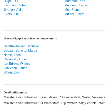
Duijts, Rik
Marsman, Eric
Eertman, Richard
Meursing, Lucas
Erkman, Aylin
Mol, Frans
Evers, Erik
Mulder, Albert
Voormalig geassocieerde personen
(7)
Baretta-Bakker, Hanneke
Bogaart-Scholte, Marga
Harpe, Leen
Peperzak, Louis
ten Brinke, Wilfried
van Veen, Johan
Worm, Evert
Deelinstituten
(2)
Ministerie van Infrastructuur en Milieu; Rijkswaterstaat; Water, Verkeer 
Ministerie van Infrastructuur Waterstaat; Rijkswaterstaat; Centrale Inform