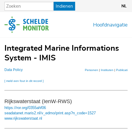
Overslaan
Indienen
NL
en
naar
de
Hoofdnavigatie
inhoud
gaan
Integrated Marine Informations
System - IMIS
Data Policy
Personen
|
Instituten
|
Publicaties
[ meld een fout in dit record ]
Rijkswaterstaat (IenW-RWS)
https://ror.org/0355ahf06
seadatanet.maris2.nl/v_edmo/print.asp?n_code=1527
www.rijkswaterstaat.nl