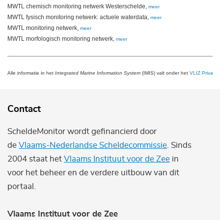
MWTL chemisch monitoring netwerk Westerschelde,
meer
MWTL fysisch monitoring netwerk: actuele waterdata,
meer
MWTL monitoring netwerk,
meer
MWTL morfologisch monitoring netwerk,
meer
Alle informatie in het
Integrated Marine Information System
(IMIS) valt onder het
VLIZ Privacy 
Contact
ScheldeMonitor wordt gefinancierd door
de
Vlaams-Nederlandse Scheldecommissie
. Sinds
2004 staat het
Vlaams Instituut voor de Zee
in
voor het beheer en de verdere uitbouw van dit
portaal.
Vlaams Instituut voor de Zee