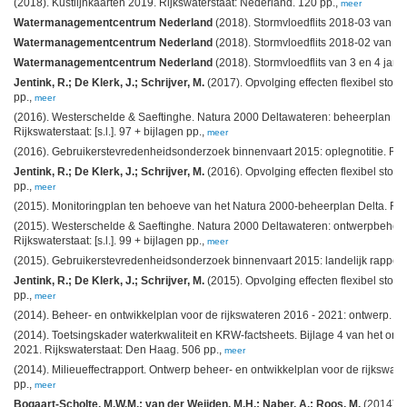
(2018). Kustlijnkaarten 2019. Rijkswaterstaat: Nederland. 120 pp.,
meer
Watermanagementcentrum Nederland
(2018). Stormvloedflits 2018-03 van 1 en
Watermanagementcentrum Nederland
(2018). Stormvloedflits 2018-02 van 16 e
Watermanagementcentrum Nederland
(2018). Stormvloedflits van 3 en 4 januar
Jentink, R.; De Klerk, J.; Schrijver, M.
(2017). Opvolging effecten flexibel stor
pp.,
meer
(2016). Westerschelde & Saeftinghe. Natura 2000 Deltawateren: beheerplan 2016-
Rijkswaterstaat: [s.l.]. 97 + bijlagen pp.,
meer
(2016). Gebruikerstevredenheidsonderzoek binnenvaart 2015: oplegnotitie. Rijkswa
Jentink, R.; De Klerk, J.; Schrijver, M.
(2016). Opvolging effecten flexibel stor
pp.,
meer
(2015). Monitoringplan ten behoeve van het Natura 2000-beheerplan Delta. Rijkswa
(2015). Westerschelde & Saeftinghe. Natura 2000 Deltawateren: ontwerpbeheerpl
Rijkswaterstaat: [s.l.]. 99 + bijlagen pp.,
meer
(2015). Gebruikerstevredenheidsonderzoek binnenvaart 2015: landelijk rapport. R
Jentink, R.; De Klerk, J.; Schrijver, M.
(2015). Opvolging effecten flexibel stor
pp.,
meer
(2014). Beheer- en ontwikkelplan voor de rijkswateren 2016 - 2021: ontwerp. Ri
(2014). Toetsingskader waterkwaliteit en KRW-factsheets. Bijlage 4 van het ont
2021. Rijkswaterstaat: Den Haag. 506 pp.,
meer
(2014). Milieueffectrapport. Ontwerp beheer- en ontwikkelplan voor de rijkswat
pp.,
meer
Bogaart-Scholte, M.W.M.; van der Weijden, M.H.; Naber, A.; Roos, M.
(2014). 