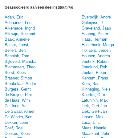
Geassocieerd aan een deelinstituut
(79)
Adan, Eric
Eversdijk, André
Adriaanse, Leo
Geleijnse, J.
Alkemade, Ingrid
Graveland, Jaap
Allewijn, Roeland
Haaring, Pieter
Baak, Anneke
Haas, Herman
Backx, Joost
Holierhoek, Marga
Bellert, Bert
Hollaers, Jeroen
Bennink, Tom
Houben, Andrea
Bijleveld, Mariska
Jentink, Robert
Blommaert, Theo
Jongkind, Rob
Borst, Kees
Jonker, Pieter
Brasser, Simon
Kerkum, Frans
Breukelaar, André
Kers, Bas
Burgers, Gerrit
Kinneging, Niels
de Bruijne, Rini
Koedijk, Otto
de Haas, Wim
Latuhihin, Max
De Jong, Aat
Liek, Gert-Jan
De Swaaf, Almer
Liek, Gert-Jan
De Winder, Ben
Linsen, Max
Dekker, Leen
Luca, Eric
Doef, Roel
Maas, Hannie
Doekes, Koos
Maaskant, John