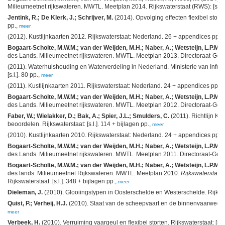
Milieumeetnet rijkswateren. MWTL. Meetplan 2014. Rijkswaterstaat (RWS): [s.l.].
Jentink, R.; De Klerk, J.; Schrijver, M.
(2014). Opvolging effecten flexibel stor
pp.,
meer
(2012). Kustlijnkaarten 2012. Rijkswaterstaat: Nederland. 26 + appendices pp.,
Bogaart-Scholte, M.W.M.; van der Weijden, M.H.; Naber, A.; Wetsteijn, L.P.M.J
des Lands. Milieumeetnet rijkswateren. MWTL. Meetplan 2013. Directoraat-Generaa
(2011). Waterhuishouding en Waterverdeling in Nederland. Ministerie van Infrast
[s.l.]. 80 pp.,
meer
(2011). Kustlijnkaarten 2011. Rijkswaterstaat: Nederland. 24 + appendices pp.,
Bogaart-Scholte, M.W.M.; van der Weijden, M.H.; Naber, A.; Wetsteijn, L.P.M.J
des Lands. Milieumeetnet rijkswateren. MWTL. Meetplan 2012. Directoraat-Generaa
Faber, W.; Wielakker, D.; Bak, A.; Spier, J.L.; Smulders, C.
(2011). Richtlijn K
beoordelen. Rijkswaterstaat: [s.l.]. 114 + bijlagen pp.,
meer
(2010). Kustlijnkaarten 2010. Rijkswaterstaat: Nederland. 24 + appendices pp.,
Bogaart-Scholte, M.W.M.; van der Weijden, M.H.; Naber, A.; Wetsteijn, L.P.M.J.
des Lands. Milieumeetnet rijkswateren. MWTL. Meetplan 2011. Directoraat-Generaa
Bogaart-Scholte, M.W.M.; van der Weijden, M.H.; Naber, A.; Wetsteijn, L.P.M.J
des lands. Milieumeetnet Rijkswateren. MWTL. Meetplan 2010.
Rijkswaterstaat
Rijkswaterstaat: [s.l.]. 348 + bijlagen pp.,
meer
Dieleman, J.
(2010). Glooiingstypen in Oosterschelde en Westerschelde. Rijkswate
Quist, P.; Verheij, H.J.
(2010). Staat van de scheepvaart en de binnenvaarwegen in
meer
Verbeek, H.
(2010). Verruiming vaargeul en flexibel storten. Rijkswaterstaat: [s.l.