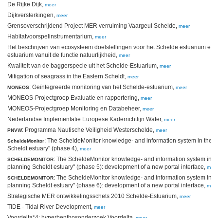
De Rijke Dijk,
meer
Dijkversterkingen,
meer
Grensoverschrijdend Project MER verruiming Vaargeul Schelde,
meer
Habitatvoorspelinstrumentarium,
meer
Het beschrijven van ecosysteem doelstellingen voor het Schelde estuarium en h
estuarium vanuit de functie natuurlijkheid,
meer
Kwaliteit van de baggerspecie uit het Schelde-Estuarium,
meer
Mitigation of seagrass in the Eastern Scheldt,
meer
: Geïntegreerde monitoring van het Schelde-estuarium,
MONEOS
meer
MONEOS-Projectgroep Evaluatie en rapportering,
meer
MONEOS-Projectgroep Monitoring en Databeheer,
meer
Nederlandse Implementatie Europese Kaderrichtlijn Water,
meer
: Programma Nautische Veiligheid Westerschelde,
PNVW
meer
: The ScheldeMonitor knowledge- and information system in the 
ScheldeMonitor
Scheldt estuary" (phase 4),
meer
: The ScheldeMonitor knowledge- and information system in t
SCHELDEMONITOR
planning Scheldt estuary" (phase 5): development of a new portal interface,
meer
: The ScheldeMonitor knowledge- and information system in t
SCHELDEMONITOR
planning Scheldt estuary" (phase 6): development of a new portal interface,
meer
Strategische MER ontwikkelingsschets 2010 Schelde-Estuarium,
meer
TIDE - Tidal River Development,
meer
Voordelta*4: hyperbenthosonderzoek Voordelta,
meer