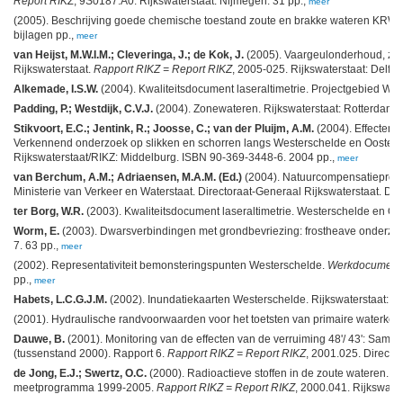
Report RIKZ
, 9S0187.A0. Rijkswaterstaat: Nijmegen. 31 pp.,
meer
(2005). Beschrijving goede chemische toestand zoute en brakke wateren KRW.
bijlagen pp.,
meer
van Heijst, M.W.I.M.; Cleveringa, J.; de Kok, J.
(2005). Vaargeulonderhoud, zand
Rijkswaterstaat.
Rapport RIKZ = Report RIKZ
, 2005-025. Rijkswaterstaat: Delft.
Alkemade, I.S.W.
(2004). Kwaliteitsdocument laseraltimetrie. Projectgebied Weste
Padding, P.; Westdijk, C.V.J.
(2004). Zonewateren. Rijkswaterstaat: Rotterdam. 
Stikvoort, E.C.; Jentink, R.; Joosse, C.; van der Pluijm, A.M.
(2004). Effecten w
Verkennend onderzoek op slikken en schorren langs Westerschelde en Ooster
Rijkswaterstaat/RIKZ: Middelburg. ISBN 90-369-3448-6. 2004 pp.,
meer
van Berchum, A.M.; Adriaensen, M.A.M. (Ed.)
(2004). Natuurcompensatieprog
Ministerie van Verkeer en Waterstaat. Directoraat-Generaal Rijkswaterstaat. Dir
ter Borg, W.R.
(2003). Kwaliteitsdocument laseraltimetrie. Westerschelde en Ooste
Worm, E.
(2003). Dwarsverbindingen met grondbevriezing: frostheave onderz
7. 63 pp.,
meer
(2002). Representativiteit bemonsteringspunten Westerschelde.
Werkdocument
pp.,
meer
Habets, L.C.G.J.M.
(2002). Inundatiekaarten Westerschelde. Rijkswaterstaat: T
(2001). Hydraulische randvoorwaarden voor het toetsten van primaire waterkeringe
Dauwe, B.
(2001). Monitoring van de effecten van de verruiming 48'/ 43': Same
(tussenstand 2000). Rapport 6.
Rapport RIKZ = Report RIKZ
, 2001.025. Directo
de Jong, E.J.; Swertz, O.C.
(2000). Radioactieve stoffen in de zoute wateren. 
meetprogramma 1999-2005.
Rapport RIKZ = Report RIKZ
, 2000.041. Rijkswate