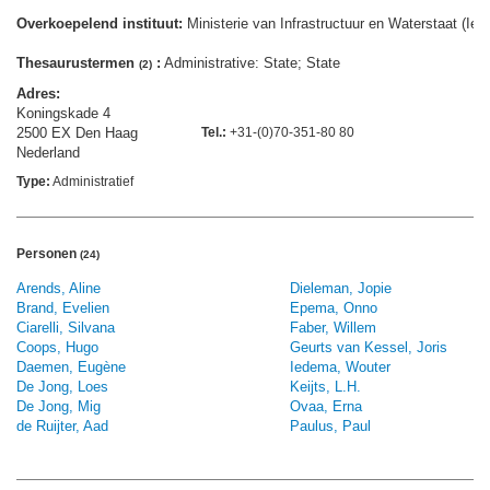
Overkoepelend instituut:
Ministerie van Infrastructuur en Waterstaat (Ie
Thesaurustermen
:
Administrative: State; State
(2)
Adres:
Koningskade 4
2500 EX Den Haag
Tel.:
+31-(0)70-351-80 80
Nederland
Type:
Administratief
Personen
(24)
Arends, Aline
Dieleman, Jopie
Brand, Evelien
Epema, Onno
Ciarelli, Silvana
Faber, Willem
Coops, Hugo
Geurts van Kessel, Joris
Daemen, Eugène
Iedema, Wouter
De Jong, Loes
Keijts, L.H.
De Jong, Mig
Ovaa, Erna
de Ruijter, Aad
Paulus, Paul