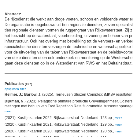
Abstract:
De rijksdienst die werkt aan droge voeten, schoon en voldoende water en aa
De organisatie is opgebouwd uit tien regionale diensten, zeven specialisti
tien regionale diensten vormen de ruggengraat van Rijkswaterstaat. Zij zij
het toezicht op de waterstaat, voorbereiding, uitvoering en beheer van pr
infrastructuur. Ook het overleg met betrekking tot de vervoers- en verkeers
specialistische diensten verzorgen de technische en wetenschappelijke ke
voor de uitvoering van de taken van Rijkswaterstaat en de beleidsvoorberei
van deze diensten doen ook onderzoek en monitoring op de Westerscheld
gaan deze diensten op in de Waterdienst van RWS en het Deltainstituut.
Publicaties
(107)
opsplitsen
filter
Helmer, J.; Barlow, J.
(2025). Terneuzen Sluizen Complex: iMKBA resultaten. Ri
Dijkman, N.
(2023). Pelagische primaire productie Grevelingenmeer, Oostersch
metingen met behulp van Fast Repetition Rate fluorometrie: tussenrapportage re
meer
(2021). Kustlijnkaarten 2022. Rijkswaterstaat: Nederland. 123 pp.,
meer
(2020). Kustlijnkaarten 2021. Rijkswaterstaat: Nederland. 129 pp.,
meer
(2020). Kustlijnkaarten 2020. Rijkswaterstaat: Nederland. 120 pp.,
meer