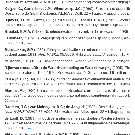
Buitenrust Hettema, A.M.H.
(1990). Dimensionering vooroeververdediging Vol
Kuijper, C.; Cornelisse, J.M.; Winterwerp, J.C.
(1990). Erosion and deposition c
Westerschelde (near Breskens). WL/RWS: Delft. 22 + figures + appendices pp.,
Dijkzeul, J.C.M.; Klatter, H.E.; Hartsuiker, G.; Thabet, R.A.H.
(1989). Storm sur
studies for design and construction of the barrier. Delft Hydraulics/Rijkswatersta
Breukel, R.M.A.
(1987). Schelpdierwateronderzoek in de rijkswateren 1986. R
Lantsheer, C.
(1986). Vergelijking van windopzet tijdens springtij, doodtij en de ov
bijlagen pp.,
meer
Bollebakker, G.P.
(1985). IJking en verificatie van het één-dimensionaal math
bodemligging 1981.
Nota WWKZ
, 85.V006. Rijkswaterstaat: Vlissingen. 16 + bij
de Ronde, J.G.
(1985). Frequentiebeschouwingen van het getij te Vlissingen en Bu
Rijkswaterstaat. Directie Waterhuishouding en Waterbeweging
(1985). Tienja
watertemperaturen: 1961-1970. Rijkswaterstaat: 's-Gravenhage. LII, 546 pp.,
me
van Rijn, L.C.; Tan, G.L.
(1985). Sutrench-model: two-dimensional vertical math
trenches by currents and waves.
Rijkswaterstaat Communications
, 41. Rijkswat
Elorche, M.
(1984). Courant résiduel = Residual current: analysis of current recor
sept. 1984: analyse des mesures courantométriques complément du rapport.
N
pp.,
meer
Daamen, J.W.; van Maldegem, D.C.; de Jong, H.
(1983). Beschrijving getij- e
Nota WWKZ
, WWKZ-83.V002. Rijkswaterstaat: Vlissingen. 32 + bijlage pp.,
meer
de Looff, D.
(1983). Inhoudsveranderingen en zandbalans Westerschelde, op bas
1971/72 en recent over de periode 1971/72 - 1980 uitgevoerde berekeningen.
bijlagen pp.,
meer
Ebbens, E.; Hengst, P.; Lefèvre, F.O.B.
(1980). De ijking van het ééndimension