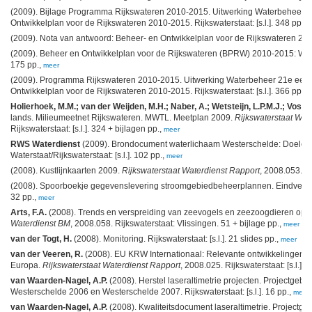
(2009). Bijlage Programma Rijkswateren 2010-2015. Uitwerking Waterbeheer 21
Ontwikkelplan voor de Rijkswateren 2010-2015. Rijkswaterstaat: [s.l.]. 348 pp.,
m
(2009). Nota van antwoord: Beheer- en Ontwikkelplan voor de Rijkswateren 2010-
(2009). Beheer en Ontwikkelplan voor de Rijkswateren (BPRW) 2010-2015: Werke
175 pp.,
meer
(2009). Programma Rijkswateren 2010-2015. Uitwerking Waterbeheer 21e eeuw,
Ontwikkelplan voor de Rijkswateren 2010-2015. Rijkswaterstaat: [s.l.]. 366 pp.,
m
Holierhoek, M.M.; van der Weijden, M.H.; Naber, A.; Wetsteijn, L.P.M.J.; Vos, W
lands. Milieumeetnet Rijkswateren. MWTL. Meetplan 2009.
Rijkswaterstaat Wat
Rijkswaterstaat: [s.l.]. 324 + bijlagen pp.,
meer
RWS Waterdienst
(2009). Brondocument waterlichaam Westerschelde: Doelen e
Waterstaat/Rijkswaterstaat: [s.l.]. 102 pp.,
meer
(2008). Kustlijnkaarten 2009.
Rijkswaterstaat Waterdienst Rapport
, 2008.053. R
(2008). Spoorboekje gegevenslevering stroomgebiedbeheerplannen. Eindversie 
32 pp.,
meer
Arts, F.A.
(2008). Trends en verspreiding van zeevogels en zeezoogdieren op 
Waterdienst BM
, 2008.058. Rijkswaterstaat: Vlissingen. 51 + bijlage pp.,
meer
van der Togt, H.
(2008). Monitoring. Rijkswaterstaat: [s.l.]. 21 slides pp.,
meer
van der Veeren, R.
(2008). EU KRW Internationaal: Relevante ontwikkelingen in
Europa.
Rijkswaterstaat Waterdienst Rapport
, 2008.025. Rijkswaterstaat: [s.l.]. 
van Waarden-Nagel, A.P.
(2008). Herstel laseraltimetrie projecten. Projectge
Westerschelde 2006 en Westerschelde 2007. Rijkswaterstaat: [s.l.]. 16 pp.,
meer
van Waarden-Nagel, A.P.
(2008). Kwaliteitsdocument laseraltimetrie. Projectgebi