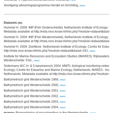
Voortgang uitvoeringsprogramma Herstel en Inrichting,
meer
Datasets
(36)
Hummel H. 2009: IMP [Fish Oosterschelde]. Netherlands Institute of Ecology; Ce
Metadata available at http://mda.nioo.knaw.nl/imis.php?module=dataset&dasid
Hummel H. 2009: IMP [Fish Westerschelde]. Netherlands Institute of Ecology; Ce
Metadata available at http://mda.nioo.knaw.nl/imis.php?module=dataset&dasid
Hummel H. 2009: ZeeMove. Netherlands Institute of Ecology; Centre for Estuari
http://mda.nioo.knaw.nl/imis.php?module=dataset&dasid=341,
meer
Institute for Marine Resources and Ecosystem Studies (IMARES); Rijkswatersta
Westerschelde: Fish.,
meer
Sistermans W.C.H. & Craeymeersch 2004: MWTL biological monitoring network W
Ecology; Centre for Estuarine and Marine Ecology, Netherlands, MARES - Instit
Netheralnds. Metadata available at http://mda.nioo.knaw.nl/imis.php?module=
Bathymetrisch grid Westerschelde 1968,
meer
Bathymetrisch grid Westerschelde 2000,
meer
Bathymetrisch grid Westerschelde 2001,
meer
Bathymetrisch grid Westerschelde 2002,
meer
Bathymetrisch grid Westerschelde 2003,
meer
Bathymetrisch grid Westerschelde 2004,
meer
Biomonitoring of macrobenthos in the Westerschelde.,
BIOMON
:
meer