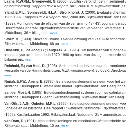
Laane, R.W.P.M.; Groeneveld, G.
(2000). Butyltin - verbindingen in sediment 
en normtoetsing.
Rapport RIKZ = Report RIKZ
, 2000.019. Rijkswaterstaat: [s.l.]. 
Yland, E.M.L.; Sonneveldt, H.L.A.; Stronkhorst, J.
(2000). Evaluatie chemische
1986-1997.
Rapport RIKZ = Report RIKZ
, 2000.005. Rijkswaterstaat: Den Haag
(1999). Monitoring van de effecten van de verruiming 48'- 43': voortgangsrappo
Directoraat-Generaal Rijkswaterstaat/Ministerie van Verkeer en Waterstaat. Dire
Middelburg. 36 + bijlage pp.,
meer
Storm, K.
(1999). Slinkend Onland. Over de omvang van Zeeuwse schorren: on
Rijkswaterstaat: Middelburg. 68 pp.,
meer
Hilberink, H.; de Jong, B.; Langerak, A.
(1996). Het normeren van slibgegevens
trendanalyse over de periode 1970-1990 op basis van deze genormeerde slibgegev
bijlagen pp.,
meer
Reinhold, E.; van Heel, D.
(1995). Verkennend onderzoek naar het voorkomen v
westzijde van de Haringvlietsluizen.
RIZA werkdocument
, 95.059X. Directoraat-
meer
Ruijgh, E.F.W.; Arens, E.
(1995). Beleidsondersteunend systeem voor het waterk
kustzone. Deelrapport E: waste load model. Rijkswaterstaat: Den Haag. ongep. 
van der Most, H.
(1995). Beleidsondersteunend systeem voor het waterkwalitei
kustzone. Deelrapport G: gebruikershandleiding. Rijkswaterstaat: Den Haag. on
Van Gils, J.A.G.; Ouboter, M.R.L.
(1995). Beleidsondersteunend systeem voor he
Schelde en de kustzone. Deelrapport F: waterkwaliteitsmodel. Rijkswaterstaat:
(1992). Kustlijnkaarten 1992. Rijkswaterstaat: Nederland. 21 + appendices pp.,
van Dam, D.
(1991). Inhoudsberekeningen en zandbalans Westerschelde over
Rijkswaterstaat: Middelburg. 15 pp.,
meer