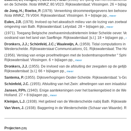
en de Schelde.
Nota WWKZ
, 80.V023. Rijkswaterstaat: Vlissingen. 26 + bijlagen
de Jong, H.; Roelse, P.
(1979). Verwerking stroommeetgegevens ten behoeve va
Nota WWKZ
, 79.V004. Rijkswaterstaat: Vlissingen. 9 + bijlage pp.,
meer
Eulen, J.R.
(1978). Invloed op het akwatisch milieu van de lozing van zoetwate
omgeving van Bath. Rijkswaterstaat: Lelystad. 28 + bijlagen pp.,
meer
(1971). Toegang Belgische zeehavenindustrieterrein linker Schelde oever. Ver
oostrand van het land van Saeftinge. Rijkswaterstaat: [s.l.]. 18 + bijlagen pp.,
mee
Dronkers, J.J.; Schönfeld, J.C.; Waalewijn, A.
(1959). Tidal computations in sha
Westerschelde.
Rijkswaterstaat Communications
, 01. Rijkswaterstaat: The Hagu
(1956). Verslag van enige proefmetingen met de bodemtransportmeter " Sphinx "
Rijkswaterstaat: Vlissingen. 6 + bijlagen pp.,
meer
Dronkers, J.J.
(1955). De invloed van de afsluiting der zeegaten op de getij
Rijkswaterstaat: [s.l.]. 66 + bijlagen pp.,
meer
Santema, P.
(1955). Dijksverhogingen Ooster-Schelde. Rijkswaterstaat: 's-Grave
Schönfeld, J.C.
(1955). Afsluiting van het Zwin: afmetingen van een inlaatsluis. Ri
Jansen, P.Ph.
(1940). Enige aantekeningen over het bankengebied in de Wester
Holland. 27 + 8 bijlagen pp.,
meer
Kleinjan, L.J.
(1938). Het gebied van de Westerschelde nabij Bath. Rijkswaterst
Van Veen, J.
(1938). Baggering in de Westerschelde (Schaar van Waarde). Rijksw
Projecten
(19)