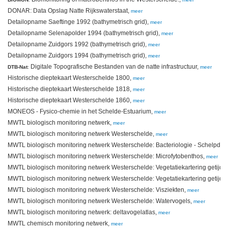
DONAR: Data Opslag Natte Rijkswaterstaat,
meer
Detailopname Saeftinge 1992 (bathymetrisch grid),
meer
Detailopname Selenapolder 1994 (bathymetrisch grid),
meer
Detailopname Zuidgors 1992 (bathymetrisch grid),
meer
Detailopname Zuidgors 1994 (bathymetrisch grid),
meer
Digitale Topografische Bestanden van de natte infrastructuur,
DTB-Nat
:
meer
Historische dieptekaart Westerschelde 1800,
meer
Historische dieptekaart Westerschelde 1818,
meer
Historische dieptekaart Westerschelde 1860,
meer
MONEOS - Fysico-chemie in het Schelde-Estuarium,
meer
MWTL biologisch monitoring netwerk,
meer
MWTL biologisch monitoring netwerk Westerschelde,
meer
MWTL biologisch monitoring netwerk Westerschelde: Bacteriologie - Schelpdier
MWTL biologisch monitoring netwerk Westerschelde: Microfytobenthos,
meer
MWTL biologisch monitoring netwerk Westerschelde: Vegetatiekartering getijd
MWTL biologisch monitoring netwerk Westerschelde: Vegetatiekartering getijd
MWTL biologisch monitoring netwerk Westerschelde: Visziekten,
meer
MWTL biologisch monitoring netwerk Westerschelde: Watervogels,
meer
MWTL biologisch monitoring netwerk: deltavogelatlas,
meer
MWTL chemisch monitoring netwerk,
meer