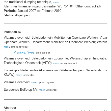
the traditional dumping technique,
meer
Identifier financieringsorganisatie
: WL 754_04 (Other contract id)
Periode:
Januari 2007 tot Februari 2010
Status
: Afgelopen
Instituten
(5)
Vlaamse overheid; Beleidsdomein Mobiliteit en Openbare Werken; Vlaams Mi
Openbare Werken; Departement Mobiliteit en Openbare Werken; Waterbou
meer
, extern adviseur
Plancke, Yves
, projectleider
Vlaamse overheid; Beleidsdomein Economie, Wetenschap en Innovatie; Vl
Technologisch Onderzoek (VITO)
,
meer
, subcontractant
Koninklijke Nederlandse Akademie van Wetenschappen; Nederlands Institu
KNAW)
,
meer
, uitvoerder
Vlaamse overheid
,
meer
, opdrachtgever
Eurosense Belfotop NV
,
meer
, uitvoerder
Abstract