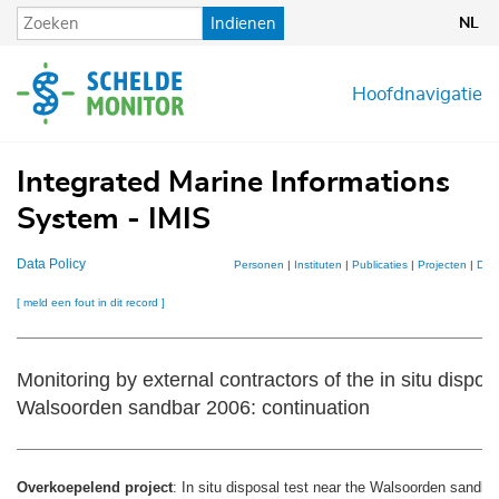
Overslaan
Indienen
NL
en
naar
de
Hoofdnavigatie
inhoud
gaan
Integrated Marine Informations
System - IMIS
Data Policy
Personen
|
Instituten
|
Publicaties
|
Projecten
|
Data
[ meld een fout in dit record ]
Monitoring by external contractors of the in situ dispos
Walsoorden sandbar 2006: continuation
Overkoepelend project
: In situ disposal test near the Walsoorden sandba