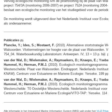
Vervolg ecologische monitoring ivm de proefstorting bij de plaat van Walso
project 754/3A (monitoring 2006-2007) en project 752A (monitoring 2004-200
beslaat een ecologische monitoring van het studiegebied voor de periode 
De monitoring wordt uitgevoerd door het Nederlands Instituut voor Ecol
als onderaannemer.
Publicaties
(3)
Plancke, Y.; Ides, S.; Mostaert, F.
(2010). Alternatieve stortstrategie West
Walsoorden. Vlottermetingen ter hoogte van de plaat van Walsoorden. Vers
754_04. Waterbouwkundig Laboratorium: Antwerpen. IV, 13 + 13 p. bijl. pp
van der Wal, D.; Wielemaker, A.; Raymaekers, D.; Knaeps, E.; Ysebaert
Hummel, H.; Herman, P.M.J.
(2010). Ecologisch monitoringprogramma alte
Westerschelde: Plaat van Walsoorden. Eindrapport. Nederlands Instituut v
KNAW). Centrum voor Estuariene en Mariene Ecologie: Yerseke. 199 pp.,
van der Wal, D.; Wielemaker, A.; Raymaekers, D.; Knaeps, E.; Ysebaert
Hummel, H.; Herman, P.M.J.
(2010). Ecologisch monitoringprogramma alte
Westerschelde: T0 Oostelijke Westerschelde. Nederlands Instituut voor 
Centrum voor Estuariene en Mariene Ecologie/VITO-TAP: Yerseke. 114 pp
Alle informatie in het
Integrated Marine Information System
(IMIS) valt onder het
VLIZ Privacy 