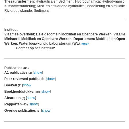
Thesaurustermen:
Hydraulica en Sediment; Hydrodynamica; Hydrodynamica;
Klimaatverandering; Kust- en estuariene hydraulica; Modellering en simulatie; M
Rivierbouwkunde; Sediment
Instituut
Vlaamse overheid; Beleidsdomein Mobiliteit en Openbare Werken; Vlaams
Ministerie Mobiliteit en Openbare Werken; Departement Mobiliteit en Openb
Werken; Waterbouwkundig Laboratorium (WL)
,
meer
Contact op het instituut:
Publicaties
(63)
A1 publicaties
[
show
]
(2)
Peer reviewed publicatie
[
show
]
Boeken
[
show
]
(2)
Boekhoofdstukken
[
show
]
(5)
Abstracts
[
show
]
(7)
Rapporten
[
show
]
(43)
Overige publicaties
[
show
]
(3)