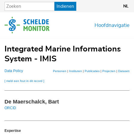
Overslaan
Indienen
NL
en
naar
de
Hoofdnavigatie
inhoud
gaan
Integrated Marine Informations
System - IMIS
Data Policy
Personen
|
Instituten
|
Publicaties
|
Projecten
|
Datasets
|
[ meld een fout in dit record ]
De Maerschalck, Bart
ORCID
Expertise