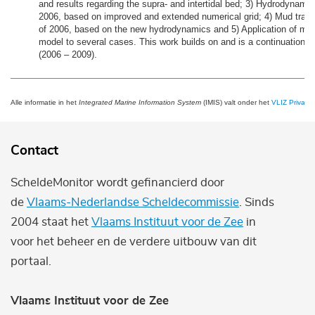
and results regarding the supra- and intertidal bed; 3) Hydrodynamic
2006, based on improved and extended numerical grid; 4) Mud trans
of 2006, based on the new hydrodynamics and 5) Application of mud
model to several cases. This work builds on and is a continuation o
(2006 – 2009).
Alle informatie in het
Integrated Marine Information System
(IMIS) valt onder het
VLIZ Privacy 
Contact
ScheldeMonitor wordt gefinancierd door
de
Vlaams-Nederlandse Scheldecommissie
. Sinds
2004 staat het
Vlaams Instituut voor de Zee
in
voor het beheer en de verdere uitbouw van dit
portaal.
Vlaams Instituut voor de Zee