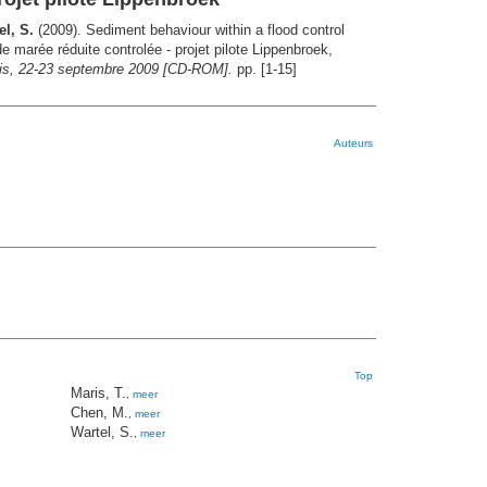
el, S.
(2009). Sediment behaviour within a flood control
e marée réduite controlée - projet pilote Lippenbroek,
aris, 22-23 septembre 2009 [CD-ROM].
pp. [1-15]
Auteurs
Top
Maris, T.
,
meer
Chen, M.
,
meer
Wartel, S.
,
meer