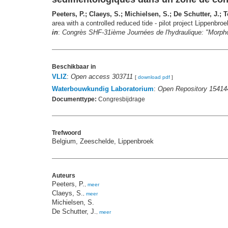
Peeters, P.; Claeys, S.; Michielsen, S.; De Schutter, J.
area with a controlled reduced tide - pilot project Lippenbr
in
:
Congrès SHF-31ième Journées de l'hydraulique: "Morphod
Beschikbaar in
VLIZ
:
Open access 303711
[
download pdf
]
Waterbouwkundig Laboratorium
:
Open Repository 15414
Documenttype:
Congresbijdrage
Trefwoord
Belgium, Zeeschelde, Lippenbroek
Auteurs
Peeters, P.
,
meer
Claeys, S.
,
meer
Michielsen, S.
De Schutter, J.
,
meer