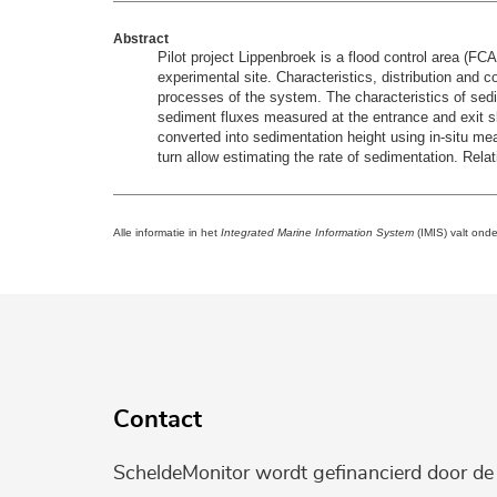
Abstract
Pilot project Lippenbroek is a flood control area (FC
experimental site. Characteristics, distribution and
processes of the system. The characteristics of se
sediment fluxes measured at the entrance and exit s
converted into sedimentation height using in-situ mea
turn allow estimating the rate of sedimentation. Rela
Alle informatie in het
Integrated Marine Information System
(IMIS) valt ond
Contact
ScheldeMonitor wordt gefinancierd door d