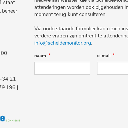
nieuwe aanwinsten die via ScheldeMonito
4 staat
attenderingen worden ook bijgehouden i
t beheer
moment terug kunt consulteren.
Via onderstaande formulier kan u zich ins
verdere vragen zijn omtrent te attenderi
info@scheldemonitor.org
.
400
naam
e-mail
9-34 21
9.196 |