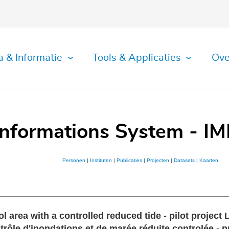
a & Informatie
Tools & Applicaties
Ove
Informations System - IM
Personen
|
Instituten
|
Publicaties
|
Projecten
|
Datasets
|
Kaarten
l area with a controlled reduced tide - pilot projec
ôle d'inondations et de marée réduite controlée - p