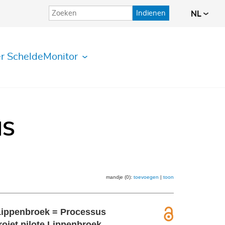
Indienen
NL
r ScheldeMonitor
IS
mandje (0):
toevoegen
|
toon
t Lippenbroek = Processus
rojet pilote Lippenbroek