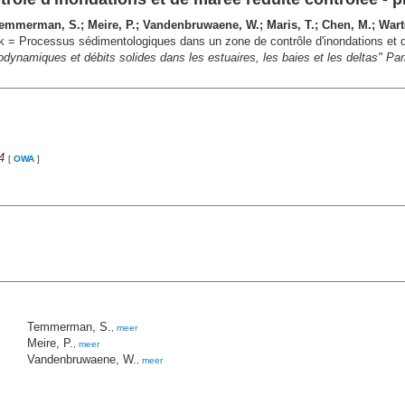
; Temmerman, S.; Meire, P.; Vandenbruwaene, W.; Maris, T.; Chen, M.; Wart
oek = Processus sédimentologiques dans un zone de contrôle d'inondations et d
ynamiques et débits solides dans les estuaires, les baies et les deltas" P
4
[
OWA
]
Temmerman, S.
,
meer
Meire, P.
,
meer
Vandenbruwaene, W.
,
meer