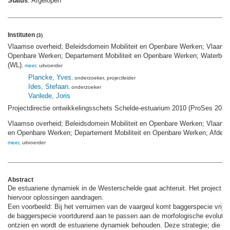
Status
: Afgelopen
Instituten
(3)
Vlaamse overheid; Beleidsdomein Mobiliteit en Openbare Werken; Vlaams Mi
Openbare Werken; Departement Mobiliteit en Openbare Werken; Waterbou
(WL)
,
meer
, uitvoerder
Plancke, Yves
, onderzoeker
, projectleider
Ides, Stefaan
, onderzoeker
Vanlede, Joris
Projectdirectie ontwikkelingsschets Schelde-estuarium 2010 (ProSes 2010
Vlaamse overheid; Beleidsdomein Mobiliteit en Openbare Werken; Vlaams M
en Openbare Werken; Departement Mobiliteit en Openbare Werken; Afdeli
meer
, uitvoerder
Abstract
De estuariene dynamiek in de Westerschelde gaat achteruit. Het project 
hiervoor oplossingen aandragen.
Een voorbeeld: Bij het verruimen van de vaargeul komt baggerspecie vrij. 
de baggerspecie voortdurend aan te passen aan de morfologische evoluti
ontzien en wordt de estuariene dynamiek behouden. Deze strategie; die ‘fle