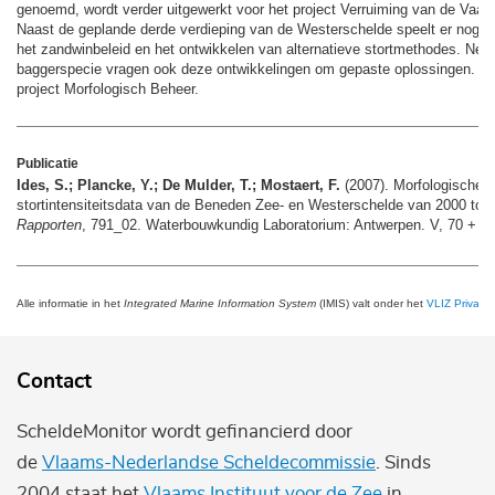
genoemd, wordt verder uitgewerkt voor het project Verruiming van de Vaarg
Naast de geplande derde verdieping van de Westerschelde speelt er nog me
het zandwinbeleid en het ontwikkelen van alternatieve stortmethodes. Net a
baggerspecie vragen ook deze ontwikkelingen om gepaste oplossingen. Dit
project Morfologisch Beheer.
Publicatie
Ides, S.; Plancke, Y.; De Mulder, T.; Mostaert, F.
(2007). Morfologische a
stortintensiteitsdata van de Beneden Zee- en Westerschelde van 2000 tot
Rapporten
, 791_02. Waterbouwkundig Laboratorium: Antwerpen. V, 70 + bijl.
Alle informatie in het
Integrated Marine Information System
(IMIS) valt onder het
VLIZ Privacy 
Contact
ScheldeMonitor wordt gefinancierd door
de
Vlaams-Nederlandse Scheldecommissie
. Sinds
2004 staat het
Vlaams Instituut voor de Zee
in