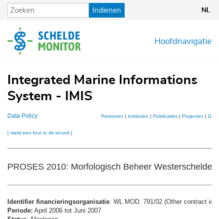
Overslaan
Indienen
NL
en
naar
de
Hoofdnavigatie
inhoud
gaan
Integrated Marine Informations
System - IMIS
Data Policy
Personen
|
Instituten
|
Publicaties
|
Projecten
|
Data
[ meld een fout in dit record ]
PROSES 2010: Morfologisch Beheer Westerschelde
Identifier financieringsorganisatie
: WL MOD. 791/02 (Other contract id)
Periode:
April 2006 tot Juni 2007