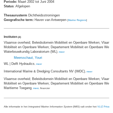
Periode:
Maart 2002 tot Juni 2004
Status
: Afgelopen
Thesaurusterm
Dichtheidsstromingen
Geografische term:
Haven van Antwerpen
[
Marine Regions
]
Instituten
(4)
Vlaamse overheid; Beleidsdomein Mobiliteit en Openbare Werken; Vlaams 
Mobiliteit en Openbare Werken; Departement Mobiliteit en Openbare Werk
Waterbouwkundig Laboratorium (WL)
,
meer
Meersschaut, Youri
WL | Delft Hydraulics
,
meer
International Marine & Dredging Consultants NV (IMDC)
,
meer
Vlaamse overheid; Beleidsdomein Mobiliteit en Openbare Werken; Vlaams 
Mobiliteit en Openbare Werken; Departement Mobiliteit en Openbare Werke
Maritieme Toegang
,
meer
, financier
Alle informatie in het
Integrated Marine Information System
(IMIS) valt onder het
VLIZ Privacy 