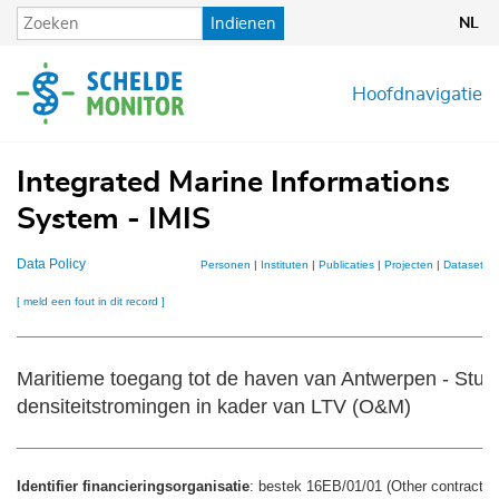
Overslaan
Indienen
NL
en
naar
de
Hoofdnavigatie
inhoud
gaan
Integrated Marine Informations
System - IMIS
Data Policy
Personen
|
Instituten
|
Publicaties
|
Projecten
|
Datasets
|
[ meld een fout in dit record ]
Maritieme toegang tot de haven van Antwerpen - Stud
densiteitstromingen in kader van LTV (O&M)
Identifier financieringsorganisatie
: bestek 16EB/01/01 (Other contract id