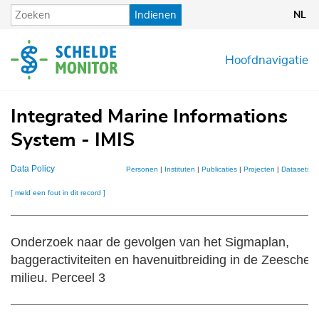
Overslaan
Indienen
NL
en
naar
de
Hoofdnavigatie
inhoud
gaan
Integrated Marine Informations
System - IMIS
Data Policy
Personen
|
Instituten
|
Publicaties
|
Projecten
|
Datasets
|
[ meld een fout in dit record ]
Onderzoek naar de gevolgen van het Sigmaplan,
baggeractiviteiten en havenuitbreiding in de Zeeschel
milieu. Perceel 3