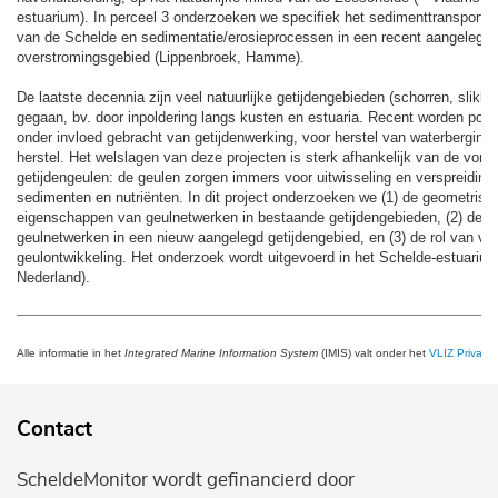
estuarium). In perceel 3 onderzoeken we specifiek het sedimenttransport i
van de Schelde en sedimentatie/erosieprocessen in een recent aangelegd
overstromingsgebied (Lippenbroek, Hamme).
De laatste decennia zijn veel natuurlijke getijdengebieden (schorren, slikke
gegaan, bv. door inpoldering langs kusten en estuaria. Recent worden pol
onder invloed gebracht van getijdenwerking, voor herstel van waterberging
herstel. Het welslagen van deze projecten is sterk afhankelijk van de vorm
getijdengeulen: de geulen zorgen immers voor uitwisseling en verspreiding
sedimenten en nutriënten. In dit project onderzoeken we (1) de geometrisc
eigenschappen van geulnetwerken in bestaande getijdengebieden, (2) de 
geulnetwerken in een nieuw aangelegd getijdengebied, en (3) de rol van veg
geulontwikkeling. Het onderzoek wordt uitgevoerd in het Schelde-estuariu
Nederland).
Alle informatie in het
Integrated Marine Information System
(IMIS) valt onder het
VLIZ Privacy 
Contact
ScheldeMonitor wordt gefinancierd door