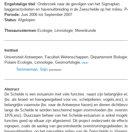
Engelstalige titel
: Onderzoek naar de gevolgen van het Sigmaplan,
baggeractiviteiten en havenuitbreiding in de Zeeschelde op het milieu. Per
Periode:
Juni 2006 tot September 2007
Status
: Afgelopen
Thesaurustermen
Ecologie; Limnologie; Merenkunde
Instituut
Universiteit Antwerpen; Faculteit Wetenschappen; Departement Biologie;
Polaire Ecologie, Limnologie, Geomorfologie
,
meer
Temmerman, Stijn
, promotor
Abstract
De Schelde is een estuarium met vele functies: naast zijn belangrijke ecol
(bv. als broed- en foerageergebied voor vis, schelpdieren, vogels,enz), is h
belangrijke vaarroute (bv. naar de Antwerpse haven) en dienen dichtbevol
langs de Schelde te worden beschermd tegen stormvloeden (bv. overstrom
1976,enz). Duurzaam beheer van het Schelde-estuarium is enkel mogelijk 
functies goed op elkaar zijn afgestemd. Dit project onderzoekt de effecten
ingrepen, zoals de aanleg van gecontroleerde overstromingsgebieden, bag
havenuitbreiding, op het natuurlijke milieu van de Zeeschelde (= Vlaamse 