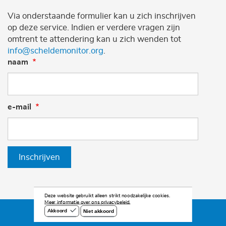
Via onderstaande formulier kan u zich inschrijven
op deze service. Indien er verdere vragen zijn
omtrent te attendering kan u zich wenden tot
info@scheldemonitor.org
.
naam
e-mail
Inschrijven
Deze website gebruikt alleen strikt noodzakelijke cookies.
Meer informatie over ons privacybeleid.
Niet akkoord
Akkoord
©2026 Scheldemonitor