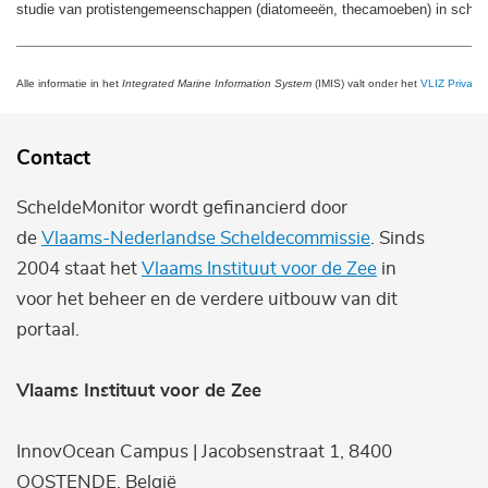
studie van protistengemeenschappen (diatomeeën, thecamoeben) in schor
Alle informatie in het
Integrated Marine Information System
(IMIS) valt onder het
VLIZ Privacy 
Contact
ScheldeMonitor wordt gefinancierd door
de
Vlaams-Nederlandse Scheldecommissie
. Sinds
2004 staat het
Vlaams Instituut voor de Zee
in
voor het beheer en de verdere uitbouw van dit
portaal.
Vlaams Instituut voor de Zee
InnovOcean Campus | Jacobsenstraat 1, 8400
OOSTENDE, België