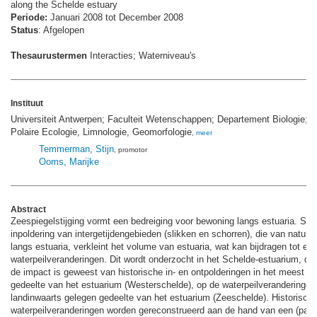
along the Schelde estuary
Periode:
Januari 2008 tot December 2008
Status
: Afgelopen
Thesaurustermen
Interacties; Waterniveau's
Instituut
Universiteit Antwerpen; Faculteit Wetenschappen; Departement Biologie;
Polaire Ecologie, Limnologie, Geomorfologie
,
meer
Temmerman, Stijn
, promotor
Ooms, Marijke
Abstract
Zeespiegelstijging vormt een bedreiging voor bewoning langs estuaria. Sed
inpoldering van intergetijdengebieden (slikken en schorren), die van natur
langs estuaria, verkleint het volume van estuaria, wat kan bijdragen tot ext
waterpeilveranderingen. Dit wordt onderzocht in het Schelde-estuarium, do
de impact is geweest van historische in- en ontpolderingen in het meest ku
gedeelte van het estuarium (Westerschelde), op de waterpeilveranderingen
landinwaarts gelegen gedeelte van het estuarium (Zeeschelde). Historisch
waterpeilveranderingen worden gereconstrueerd aan de hand van een (pale