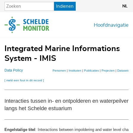
Overslaan
Indienen
NL
en
naar
de
Hoofdnavigatie
inhoud
gaan
Integrated Marine Informations
System - IMIS
Data Policy
Personen
|
Instituten
|
Publicaties
|
Projecten
|
Datasets
|
[ meld een fout in dit record ]
Interacties tussen in- en ontpolderen en waterpeilver
langs het Schelde estuarium
Engelstalige titel
: Interactions between impoldering and water level cha