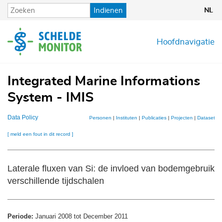
Overslaan
Indienen
NL
en
naar
de
Hoofdnavigatie
inhoud
gaan
Integrated Marine Informations
System - IMIS
Data Policy
Personen
|
Instituten
|
Publicaties
|
Projecten
|
Datasets
|
[ meld een fout in dit record ]
Laterale fluxen van Si: de invloed van bodemgebruik 
verschillende tijdschalen
Periode:
Januari 2008 tot December 2011