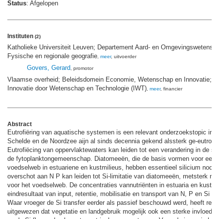
Status
: Afgelopen
Instituten
(2)
Katholieke Universiteit Leuven; Departement Aard- en Omgevingswetensch
Fysische en regionale geografie
,
meer
, uitvoerder
Govers, Gerard
, promotor
Vlaamse overheid; Beleidsdomein Economie, Wetenschap en Innovatie; A
Innovatie door Wetenschap en Technologie (IWT)
,
meer
, financier
Abstract
Eutrofiëring van aquatische systemen is een relevant onderzoekstopic inV
Schelde en de Noordzee aijn al sinds decennia gekend alssterk ge-eutrofi
Eutrofiëcing van oppervlaktewaters kan leiden tot een verandering in de s
de fytoplanktongemeenschap. Diatomeeën, die de basis vormen voor een 
voedselweb in estuariene en kustmilieus, hebben essentieel silicium nodig 
overschot aan N P kan leiden tot Si-limitatie van diatomeeën, metsterk ne
voor het voedselweb. De concentraties vannutriënten in estuaria en kustze
eindresultaat van input, retentie, mobilisatie en transport van N, P en Si 
Waar vroeger de Si transfer eerder als passief beschouwd werd, heeft rec
uitgewezen dat vegetatie en landgebruik mogelijk ook een sterke invloed 