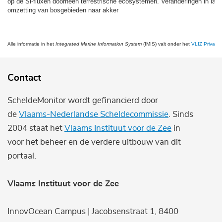
op de Si-fluxen doorheen terrestrische ecosystemen. Veranderingen in land
omzetting van bosgebieden naar akker
Alle informatie in het
Integrated Marine Information System
(IMIS) valt onder het
VLIZ Privacy 
Contact
ScheldeMonitor wordt gefinancierd door
de
Vlaams-Nederlandse Scheldecommissie
. Sinds
2004 staat het
Vlaams Instituut voor de Zee
in
voor het beheer en de verdere uitbouw van dit
portaal.
Vlaams Instituut voor de Zee
InnovOcean Campus | Jacobsenstraat 1, 8400