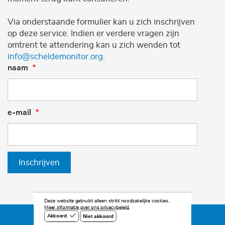
Via onderstaande formulier kan u zich inschrijven
op deze service. Indien er verdere vragen zijn
omtrent te attendering kan u zich wenden tot
info@scheldemonitor.org
.
naam
e-mail
Inschrijven
Deze website gebruikt alleen strikt noodzakelijke cookies.
Meer informatie over ons privacybeleid.
Niet akkoord
Akkoord
©2026 Scheldemonitor