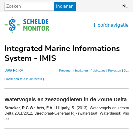
Overslaan
Indienen
NL
en
naar
de
Hoofdnavigatie
inhoud
gaan
Integrated Marine Informations
System - IMIS
Data Policy
Personen
|
Instituten
|
Publicaties
|
Projecten
|
Datase
[ meld een fout in dit record ]
Watervogels en zeezoogdieren in de Zoute Delta 2
Strucker, R.C.W.; Arts, F.A.; Lilipaly, S.
(2013). Watervogels en zeezoogd
Delta 2011/2012. Directoraat-Generaal Rijkswaterstaat. Waterdienst: Vlissi
pp.