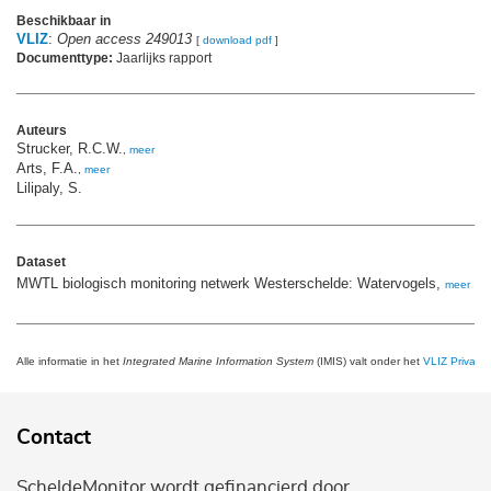
Beschikbaar in
VLIZ
:
Open access 249013
[
download pdf
]
Documenttype:
Jaarlijks rapport
Auteurs
Strucker, R.C.W.
,
meer
Arts, F.A.
,
meer
Lilipaly, S.
Dataset
MWTL biologisch monitoring netwerk Westerschelde: Watervogels,
meer
Alle informatie in het
Integrated Marine Information System
(IMIS) valt onder het
VLIZ Privacy 
Contact
ScheldeMonitor wordt gefinancierd door