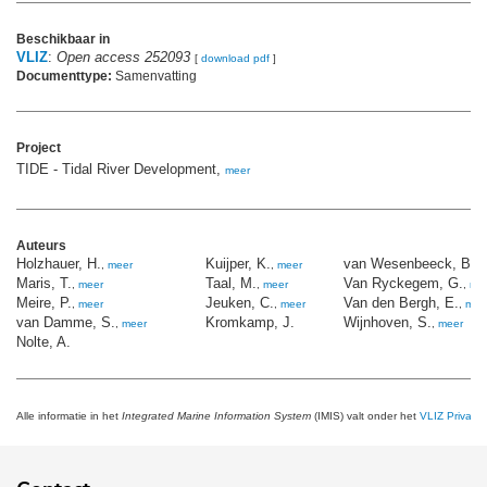
Beschikbaar in
VLIZ
:
Open access 252093
[
download pdf
]
Documenttype:
Samenvatting
Project
TIDE - Tidal River Development,
meer
Auteurs
Holzhauer, H.
Kuijper, K.
van Wesenbeeck, B.K
,
meer
,
meer
Maris, T.
Taal, M.
Van Ryckegem, G.
,
meer
,
meer
,
me
Meire, P.
Jeuken, C.
Van den Bergh, E.
,
meer
,
meer
,
mee
van Damme, S.
Kromkamp, J.
Wijnhoven, S.
,
meer
,
meer
Nolte, A.
Alle informatie in het
Integrated Marine Information System
(IMIS) valt onder het
VLIZ Privacy 