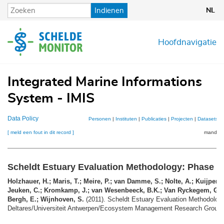
Overslaan
Indienen
NL
en
naar
de
Hoofdnavigatie
inhoud
gaan
Integrated Marine Informations
System - IMIS
Data Policy
Personen
|
Instituten
|
Publicaties
|
Projecten
|
Datasets
|
[ meld een fout in dit record ]
mandje (
Scheldt Estuary Evaluation Methodology: Phase 2
Holzhauer, H.; Maris, T.; Meire, P.; van Damme, S.; Nolte, A.; Kuijper, K
Jeuken, C.; Kromkamp, J.; van Wesenbeeck, B.K.; Van Ryckegem, G.;
Bergh, E.; Wijnhoven, S.
(2011). Scheldt Estuary Evaluation Methodolog
Deltares/Universiteit Antwerpen/Ecosystem Management Research Group: D