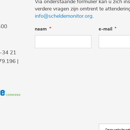
Via onderstaande formulier kan u zich ins
verdere vragen zijn omtrent te attenderi
info@scheldemonitor.org
.
400
naam
e-mail
9-34 21
9.196 |
Deze website gebr