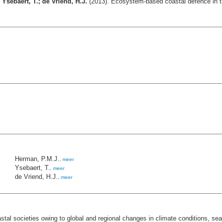
Ysebaert, T.; de Vriend, H.J.
(2013). Ecosystem-based coastal defence in t
Herman, P.M.J.
,
meer
Ysebaert, T.
,
meer
de Vriend, H.J.
,
meer
astal societies owing to global and regional changes in climate conditions, se