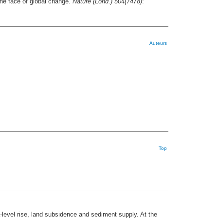
he face of global change.
Nature (Lond.) 504(7478)
:
Auteurs
Top
a-level rise, land subsidence and sediment supply. At the