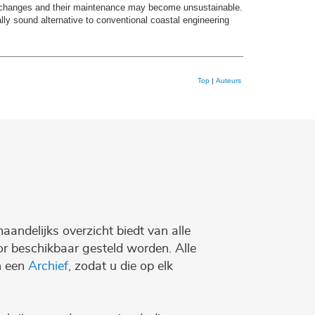
se changes and their maintenance may become unsustainable.
lly sound alternative to conventional coastal engineering
Top
|
Auteurs
maandelijks overzicht biedt van alle
r beschikbaar gesteld worden. Alle
n een
Archief
, zodat u die op elk