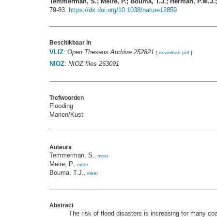
Temmerman, S.; Meire, P.; Bouma, T.J.; Herman, P.M.J.; 
79-83.
https://dx.doi.org/10.1038/nature12859
Beschikbaar in
VLIZ
:
Open Theseus Archive 252821
[
download pdf
]
NIOZ
:
NIOZ files 263091
Trefwoorden
Flooding
Marien/Kust
Auteurs
Temmerman, S.
,
meer
Meire, P.
,
meer
Bouma, T.J.
,
meer
Abstract
The risk of flood disasters is increasing for many co