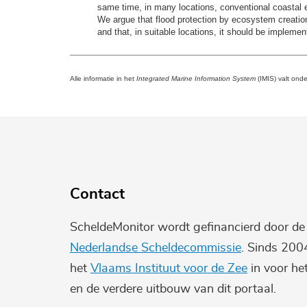
same time, in many locations, conventional coastal
We argue that flood protection by ecosystem creation
and that, in suitable locations, it should be implemen
Alle informatie in het
Integrated Marine Information System
(IMIS) valt ond
Contact
ScheldeMonitor wordt gefinancierd door d
Nederlandse Scheldecommissie
. Sinds 200
het
Vlaams Instituut voor de Zee
in voor he
en de verdere uitbouw van dit portaal.