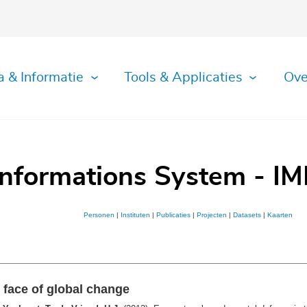
a & Informatie
Tools & Applicaties
Ove
Informations System - IM
Personen
|
Instituten
|
Publicaties
|
Projecten
|
Datasets
|
Kaarten
 face of global change