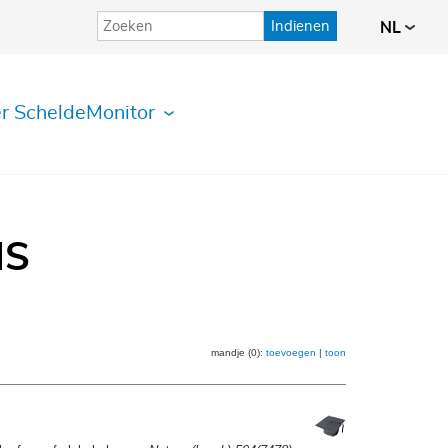
Indienen
NL
r ScheldeMonitor
IS
mandje (0):
toevoegen
|
toon