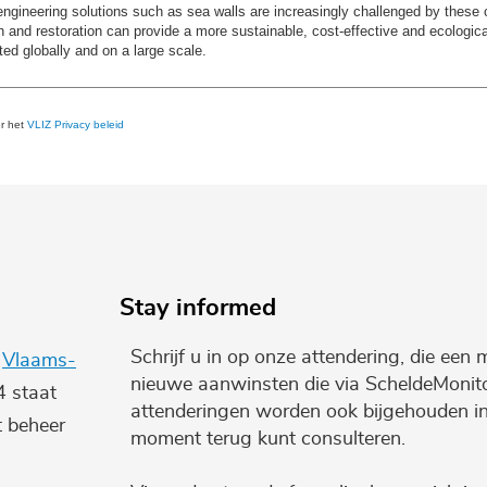
 engineering solutions such as sea walls are increasingly challenged by the
 and restoration can provide a more sustainable, cost-effective and ecologica
ted globally and on a large scale.
er het
VLIZ Privacy beleid
Stay informed
Schrijf u in op onze attendering, die een 
e
Vlaams-
nieuwe aanwinsten die via ScheldeMonito
4 staat
attenderingen worden ook bijgehouden i
t beheer
moment terug kunt consulteren.