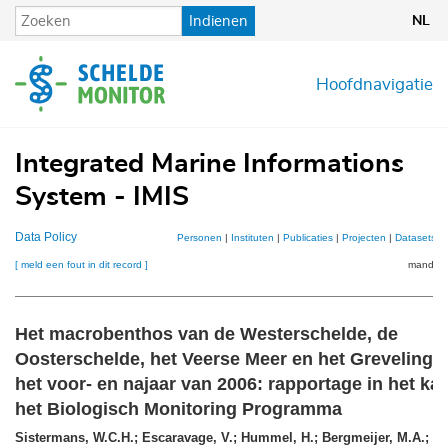
Overslaan
Indienen
NL
en
naar
de
Hoofdnavigatie
inhoud
gaan
Integrated Marine Informations
System - IMIS
Data Policy
Personen
|
Instituten
|
Publicaties
|
Projecten
|
Datasets
|
[ meld een fout in dit record ]
mandje (
Het macrobenthos van de Westerschelde, de
Oosterschelde, het Veerse Meer en het Grevelinge
het voor- en najaar van 2006: rapportage in het ka
het Biologisch Monitoring Programma
Sistermans, W.C.H.; Escaravage, V.; Hummel, H.; Bergmeijer, M.A.; En