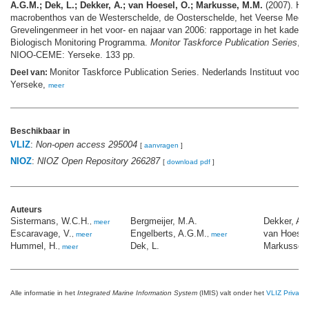
A.G.M.; Dek, L.; Dekker, A.; van Hoesel, O.; Markusse, M.M.
(2007). He
macrobenthos van de Westerschelde, de Oosterschelde, het Veerse Meer 
Grevelingenmeer in het voor- en najaar van 2006: rapportage in het kader 
Biologisch Monitoring Programma.
Monitor Taskforce Publication Series
, 
NIOO-CEME: Yerseke. 133 pp.
Monitor Taskforce Publication Series. Nederlands Instituut voor 
Deel van:
Yerseke,
meer
Beschikbaar in
VLIZ
:
Non-open access 295004
[
aanvragen
]
NIOZ
:
NIOZ Open Repository 266287
[
download pdf
]
Auteurs
Sistermans, W.C.H.
Bergmeijer, M.A.
Dekker, A.
,
meer
,
Escaravage, V.
Engelberts, A.G.M.
van Hoesel
,
meer
,
meer
Hummel, H.
Dek, L.
Markusse,
,
meer
Alle informatie in het
Integrated Marine Information System
(IMIS) valt onder het
VLIZ Privacy 