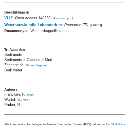
Beschikbaar in
VLIZ
:
Open access 140930
[
download pdf
]
Waterbouwkundig Laboratorium
:
Rapporten F51
[290609]
Documenttype:
Wetenschappelijk rapport
Trefwoorden
Sediments
Sediments > Clastics > Mud
Zeeschelde
[
Marine Regions
]
Brak water
Auteurs
Francken, F.
,
meer
Wartel, S.
,
meer
Parker, R.
Alle informatie in het
Integrated Marine Information System
(IMIS) valt onder het
VLIZ Privacy 