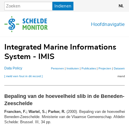
Overslaan
Indienen
NL
en
naar
de
Hoofdnavigatie
inhoud
gaan
Integrated Marine Informations
System - IMIS
Data Policy
Personen
|
Instituten
|
Publicaties
|
Projecten
|
Datasets
|
[ meld een fout in dit record ]
mandje (
Bepaling van de hoeveelheid slib in de Beneden-
Zeeschelde
Francken, F.; Wartel, S.; Parker, R.
(2000). Bepaling van de hoeveelheid s
Beneden-Zeeschelde. Ministerie van de Vlaamse Gemeenschap. Afdeling 
Schelde: Brussel. III, 34 pp.