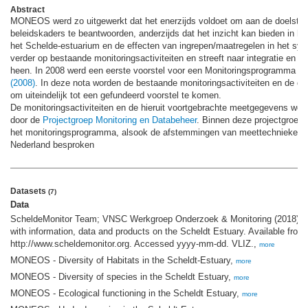
Abstract
MONEOS werd zo uitgewerkt dat het enerzijds voldoet om aan de doelstell
beleidskaders te beantwoorden, anderzijds dat het inzicht kan bieden in h
het Schelde-estuarium en de effecten van ingrepen/maatregelen in het s
verder op bestaande monitoringsactiviteiten en streeft naar integratie en 
heen. In 2008 werd een eerste voorstel voor een Monitoringsprogramma ui
(2008)
. In deze nota worden de bestaande monitoringsactiviteiten en de di
om uiteindelijk tot een gefundeerd voorstel te komen.
De monitoringsactiviteiten en de hieruit voortgebrachte meetgegevens wo
door de
Projectgroep Monitoring en Databeheer
. Binnen deze projectgroep 
het monitoringsprogramma, alsook de afstemmingen van meettechnieken 
Nederland besproken
Datasets
(7)
Data
ScheldeMonitor Team; VNSC Werkgroep Onderzoek & Monitoring (2018). Sc
with information, data and products on the Scheldt Estuary. Available from
http://www.scheldemonitor.org. Accessed yyyy-mm-dd. VLIZ.,
more
MONEOS - Diversity of Habitats in the Scheldt-Estuary,
more
MONEOS - Diversity of species in the Scheldt Estuary,
more
MONEOS - Ecological functioning in the Scheldt Estuary,
more