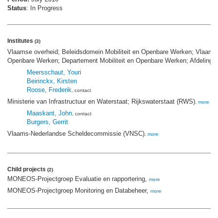
Status
: In Progress
Institutes
(3)
Vlaamse overheid; Beleidsdomein Mobiliteit en Openbare Werken; Vlaams M
Openbare Werken; Departement Mobiliteit en Openbare Werken; Afdeling 
Meersschaut, Youri
Beirinckx, Kirsten
Roose, Frederik
, contact
Ministerie van Infrastructuur en Waterstaat; Rijkswaterstaat (RWS)
,
more
Maaskant, John
, contact
Burgers, Gerrit
Vlaams-Nederlandse Scheldecommissie (VNSC)
,
more
Child projects
(2)
MONEOS-Projectgroep Evaluatie en rapportering,
more
MONEOS-Projectgroep Monitoring en Databeheer,
more