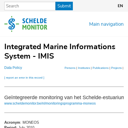
Skip
Submit
EN
to
main
content
Main navigation
Integrated Marine Informations
System - IMIS
Data Policy
Persons
|
Institutes
|
Publications
|
Projects
|
Da
[ report an error in this record ]
Geïntegreerde monitoring van het Schelde-estuarium
www.scheldemonitor.be/nl/monitoringsprogramma-moneos
Acronym
: MONEOS
Period:
July 2010