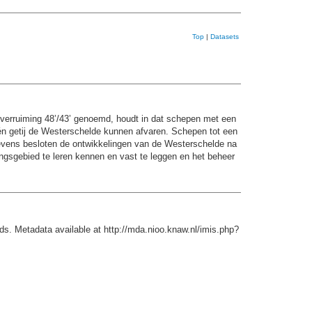
Top
|
Datasets
verruiming 48’/43’ genoemd, houdt in dat schepen met een
n getij de Westerschelde kunnen afvaren. Schepen tot een
 tevens besloten de ontwikkelingen van de Westerschelde na
ngsgebied te leren kennen en vast te leggen en het beheer
s. Metadata available at http://mda.nioo.knaw.nl/imis.php?