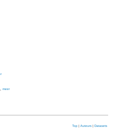
r
e,
meer
Top
|
Auteurs
|
Datasets