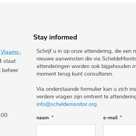
Stay informed
Schrijf u in op onze attendering, die een 
e
Vlaams-
nieuwe aanwinsten die via ScheldeMonito
4 staat
attenderingen worden ook bijgehouden i
t beheer
moment terug kunt consulteren.
Via onderstaande formulier kan u zich ins
verdere vragen zijn omtrent te attenderi
info@scheldemonitor.org
.
400
naam
e-mail