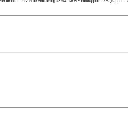
van de effecten van de verruiming 48'/43': MOVE eindrapport 2006 (Rapport 1