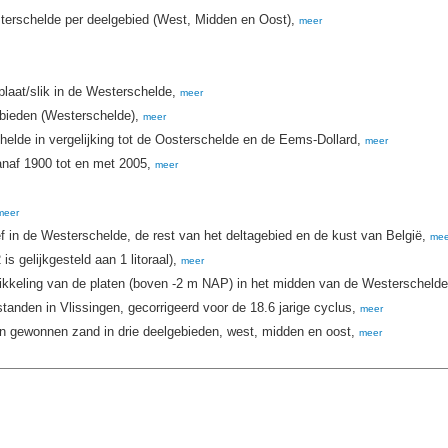
terschelde per deelgebied (West, Midden en Oost),
meer
plaat/slik in de Westerschelde,
meer
ebieden (Westerschelde),
meer
elde in vergelijking tot de Oosterschelde en de Eems-Dollard,
meer
anaf 1900 tot en met 2005,
meer
meer
ef in de Westerschelde, de rest van het deltagebied en de kust van België,
mee
s gelijkgesteld aan 1 litoraal),
meer
twikkeling van de platen (boven -2 m NAP) in het midden van de Westerscheld
tanden in Vlissingen, gecorrigeerd voor de 18.6 jarige cyclus,
meer
 en gewonnen zand in drie deelgebieden, west, midden en oost,
meer