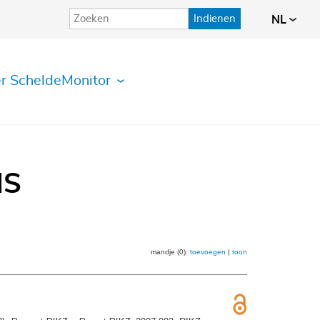
Indienen
NL
r ScheldeMonitor
IS
mandje (0):
toevoegen
|
toon