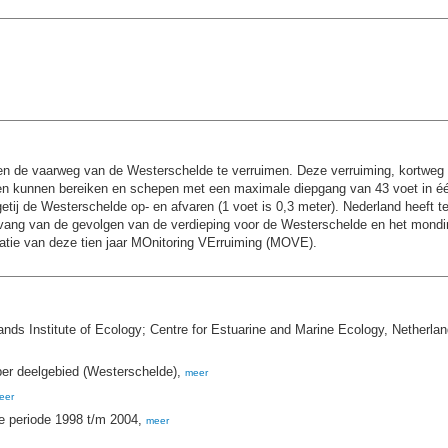
n de vaarweg van de Westerschelde te verruimen. Deze verruiming, kortweg 
en kunnen bereiken en schepen met een maximale diepgang van 43 voet in éé
etij de Westerschelde op- en afvaren (1 voet is 0,3 meter). Nederland heeft
omvang van de gevolgen van de verdieping voor de Westerschelde en het mondi
uatie van deze tien jaar MOnitoring VErruiming (MOVE).
 Institute of Ecology; Centre for Estuarine and Marine Ecology, Netherland
per deelgebied (Westerschelde),
meer
eer
de periode 1998 t/m 2004,
meer