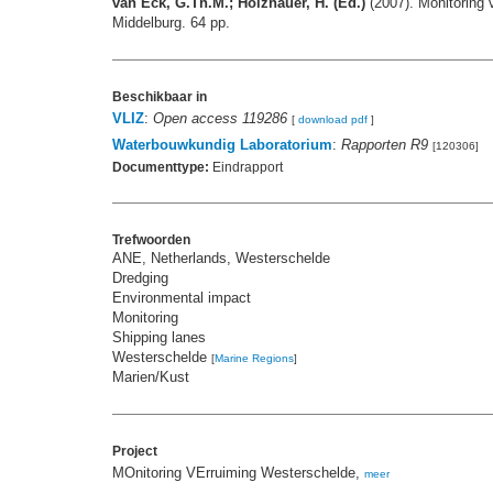
van Eck, G.Th.M.; Holzhauer, H. (Ed.)
(2007). Monitoring 
Middelburg. 64 pp.
Beschikbaar in
VLIZ
:
Open access 119286
[
download pdf
]
Waterbouwkundig Laboratorium
:
Rapporten R9
[120306]
Documenttype:
Eindrapport
Trefwoorden
ANE, Netherlands, Westerschelde
Dredging
Environmental impact
Monitoring
Shipping lanes
Westerschelde
[
Marine Regions
]
Marien/Kust
Project
MOnitoring VErruiming Westerschelde,
meer