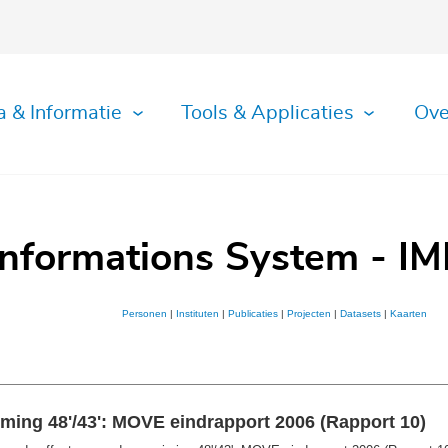
a & Informatie
Tools & Applicaties
Ove
Informations System - IM
Personen
|
Instituten
|
Publicaties
|
Projecten
|
Datasets
|
Kaarten
iming 48'/43': MOVE eindrapport 2006 (Rapport 10)