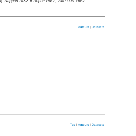
0).
Rapport RIKZ = Report RIKZ
, 2007.003. RIKZ:
Auteurs
|
Datasets
Top
|
Auteurs
|
Datasets