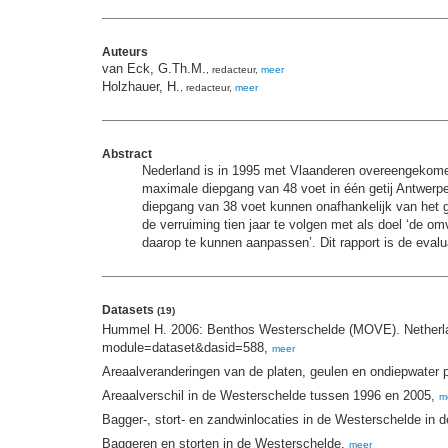
Auteurs
van Eck, G.Th.M.
, redacteur,
meer
Holzhauer, H.
, redacteur,
meer
Abstract
Nederland is in 1995 met Vlaanderen overeengekome
maximale diepgang van 48 voet in één getij Antwerp
diepgang van 38 voet kunnen onafhankelijk van het g
de verruiming tien jaar te volgen met als doel ‘de 
daarop te kunnen aanpassen’. Dit rapport is de eval
Datasets
(19)
Hummel H. 2006: Benthos Westerschelde (MOVE). Netherlands
module=dataset&dasid=588,
meer
Areaalveranderingen van de platen, geulen en ondiepwater 
Areaalverschil in de Westerschelde tussen 1996 en 2005,
m
Bagger-, stort- en zandwinlocaties in de Westerschelde in 
Baggeren en storten in de Westerschelde,
meer