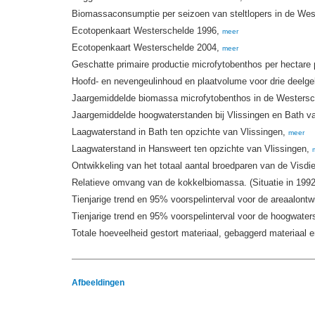
Biomassaconsumptie per seizoen van steltlopers in de Wes
Ecotopenkaart Westerschelde 1996,
meer
Ecotopenkaart Westerschelde 2004,
meer
Geschatte primaire productie microfytobenthos per hectare 
Hoofd- en nevengeulinhoud en plaatvolume voor drie deelg
Jaargemiddelde biomassa microfytobenthos in de Westersch
Jaargemiddelde hoogwaterstanden bij Vlissingen en Bath v
Laagwaterstand in Bath ten opzichte van Vlissingen,
meer
Laagwaterstand in Hansweert ten opzichte van Vlissingen,
Ontwikkeling van het totaal aantal broedparen van de Visdi
Relatieve omvang van de kokkelbiomassa. (Situatie in 1992 i
Tienjarige trend en 95% voorspelinterval voor de areaalon
Tienjarige trend en 95% voorspelinterval voor de hoogwaters
Totale hoeveelheid gestort materiaal, gebaggerd materiaal
Afbeeldingen