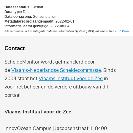
Dataset status:
Gestart
Data type:
Data
Data oorsprong:
Sensor platform
Metadatarecord aangemaakt:
2022-02-01
Informatie laatst gewijzigd:
2022-08-04
Alle informatie in het
Integrated Marine Information System
(IMIS) valt onder het
VLIZ Privacy 
Contact
ScheldeMonitor wordt gefinancierd door
de
Vlaams-Nederlandse Scheldecommissie
. Sinds
2004 staat het
Vlaams Instituut voor de Zee
in
voor het beheer en de verdere uitbouw van dit
portaal.
Vlaams Instituut voor de Zee
InnovOcean Campus | Jacobsenstraat 1, 8400