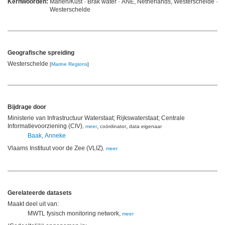
Kernwoorden:
Marien/Kust · Brak water · ANE, Netherlands, Westerschelde ·
Westerschelde
Geografische spreiding
Westerschelde
[
Marine Regions
]
Bijdrage door
Ministerie van Infrastructuur Waterstaat; Rijkswaterstaat; Centrale
Informatievoorziening (CIV)
,
,
,
meer
coördinator
data eigenaar
Baak, Anneke
Vlaams Instituut voor de Zee (VLIZ)
,
meer
Gerelateerde datasets
Maakt deel uit van:
MWTL fysisch monitoring network,
meer