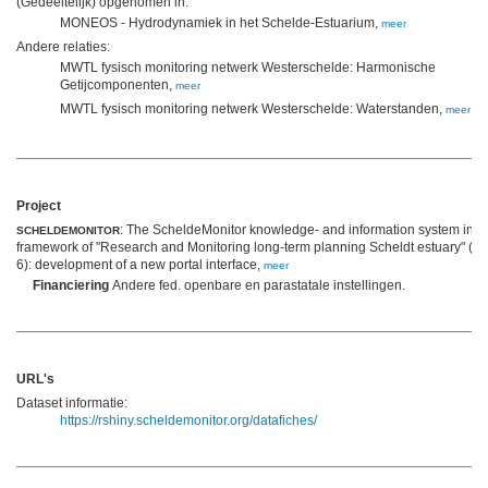
(Gedeeltelijk) opgenomen in:
MONEOS - Hydrodynamiek in het Schelde-Estuarium,
meer
Andere relaties:
MWTL fysisch monitoring netwerk Westerschelde: Harmonische
Getijcomponenten,
meer
MWTL fysisch monitoring netwerk Westerschelde: Waterstanden,
meer
Project
: The ScheldeMonitor knowledge- and information system in t
SCHELDEMONITOR
framework of "Research and Monitoring long-term planning Scheldt estuary" (p
6): development of a new portal interface,
meer
Financiering
Andere fed. openbare en parastatale instellingen.
URL's
Dataset informatie:
https://rshiny.scheldemonitor.org/datafiches/