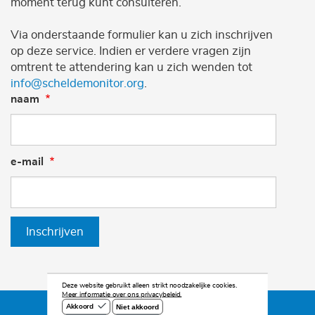
moment terug kunt consulteren.
Via onderstaande formulier kan u zich inschrijven
op deze service. Indien er verdere vragen zijn
omtrent te attendering kan u zich wenden tot
info@scheldemonitor.org
.
naam
e-mail
Inschrijven
Deze website gebruikt alleen strikt noodzakelijke cookies.
Meer informatie over ons privacybeleid.
Niet akkoord
Akkoord
©2026 Scheldemonitor