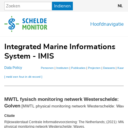
Overslaan
Indienen
NL
en
naar
de
Hoofdnavigatie
inhoud
gaan
Integrated Marine Informations
System - IMIS
Data Policy
Personen
|
Instituten
|
Publicaties
|
Projecten
|
Datasets
|
Kaarten
[ meld een fout in dit record ]
MWTL fysisch monitoring netwerk Westerschelde:
Golven
[MWTL physical monitoring network Westerschelde: Waves
Citatie
Rijkswaterstaat Centrale Informatievoorziening: The Netherlands; (2021): MWT
physical monitoring network Westerschelde: Waves.