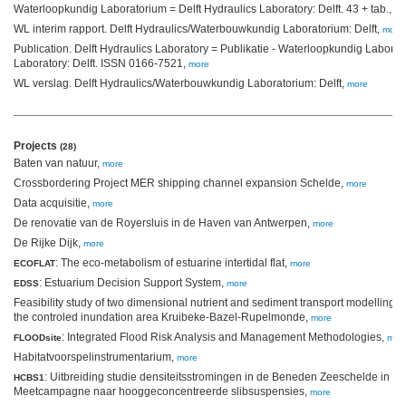
Waterloopkundig Laboratorium = Delft Hydraulics Laboratory: Delft. 43 + tab., fig
WL interim rapport. Delft Hydraulics/Waterbouwkundig Laboratorium: Delft,
more
Publication. Delft Hydraulics Laboratory = Publikatie - Waterloopkundig Laborat
Laboratory: Delft. ISSN 0166-7521,
more
WL verslag. Delft Hydraulics/Waterbouwkundig Laboratorium: Delft,
more
Projects
(28)
Baten van natuur,
more
Crossbordering Project MER shipping channel expansion Schelde,
more
Data acquisitie,
more
De renovatie van de Royersluis in de Haven van Antwerpen,
more
De Rijke Dijk,
more
: The eco-metabolism of estuarine intertidal flat,
ECOFLAT
more
: Estuarium Decision Support System,
EDSS
more
Feasibility study of two dimensional nutrient and sediment transport modelling f
the controled inundation area Kruibeke-Bazel-Rupelmonde,
more
: Integrated Flood Risk Analysis and Management Methodologies,
FLOODsite
mor
Habitatvoorspelinstrumentarium,
more
: Uitbreiding studie densiteitsstromingen in de Beneden Zeeschelde in he
HCBS1
Meetcampagne naar hooggeconcentreerde slibsuspensies,
more