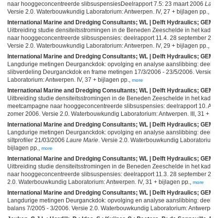
naar hooggeconcentreerde slibsuspensiesDeelrapport 7.5: 23 maart 2006
Laur
Versie 2.0. Waterbouwkundig Laboratorium: Antwerpen. IV, 27 + bijlagen pp.,
mo
International Marine and Dredging Consultants; WL | Delft Hydraulics; GEMS 
Uitbreiding studie densiteitsstromingen in de Beneden Zeeschelde in het kad
naar hooggeconcentreerde slibsuspensies: deelrapport 11.4. 28 september 20
Versie 2.0. Waterbouwkundig Laboratorium: Antwerpen. IV, 29 + bijlagen pp.,
mo
International Marine and Dredging Consultants; WL | Delft Hydraulics; GEMS 
Langdurige metingen Deurganckdok: opvolging en analyse aanslibbing: deelopd
slibverdeling Deurganckdok en frame metingen 17/3/2006 - 23/5/2006. Versie 
Laboratorium: Antwerpen. IV, 37 + bijlagen pp.,
more
International Marine and Dredging Consultants; WL | Delft Hydraulics; GEMS 
Uitbreiding studie densiteitsstromingen in de Beneden Zeeschelde in het kader
meetcampagne naar hooggeconcentreerde slibsuspensies: deelrapport 10. Aan
zomer 2006. Versie 2.0. Waterbouwkundig Laboratorium: Antwerpen. III, 31 + bijl
International Marine and Dredging Consultants; WL | Delft Hydraulics; GEMS 
Langdurige metingen Deurganckdok: opvolging en analyse aanslibbing: deelrap
siltprofiler 21/03/2006
Laure Marie
. Versie 2.0. Waterbouwkundig Laboratorium: 
bijlagen pp.,
more
International Marine and Dredging Consultants; WL | Delft Hydraulics; GEMS 
Uitbreiding studie densiteitsstromingen in de Beneden Zeeschelde in het kad
naar hooggeconcentreerde slibsuspensies: deelrapport 11.3. 28 september 20
2.0. Waterbouwkundig Laboratorium: Antwerpen. IV, 31 + bijlagen pp.,
more
International Marine and Dredging Consultants; WL | Delft Hydraulics; GEMS 
Langdurige metingen Deurganckdok: opvolging en analyse aanslibbing: deelrap
balans 7/2005 - 3/2006. Versie 2.0. Waterbouwkundig Laboratorium: Antwerpen. 