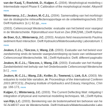
van der Kaaij, T.; Roelvink, D.; Kuijper, C.
(2004). Morphological modelling of t
Intermediate report Phase II: Calibration of the morphological model. Alkyon/WL | 
more
Winterwerp, J.C.; Jeuken, M.-C.J.L.
(2004). Samenvatting van het morfologisch
van de strategische milieueffectenrapportage en de ontwikkelingsschets 2010.
Delft Hydraulics: [s.l.]. 62 pp.,
more
(2003). Cellenconcept Westerschelde: evaluatie van het beleid voor vaargeul
in de Westerschelde. Rijksinstituut voor Kust en Zee (RIKZ)/WL | Delft Hydraulic
de Boer, G.J.; Winterwerp, J.C.
(2003). Analysis field measurements Paulina pol
sediment-fluid interaction. Delft Hydraulics/Waterbouwkundig Laboratorium: Delf
more
Jeuken, C.J.L.; Tánczos, I.; Wang, Z.B.
(2003). Evaluatie van het beleid voor 
zandwinning sinds de tweede vaargeulverdieping op basis van veldwaarneming
Cellenconcept Westerschelde. WL | Delft Hydraulics: Delft. different pagination 
Jeuken, M.-C.J.L.; Tánczos, I.; Wang, Z.B.
(2003). Evaluatie van het Huidige Ba
Zandwinbeleid met behulp van het Onderbouwde Cellenconcept Westerschelde. 
[s.l.]. ,
more
Jeuken, M.-C.J.L.; Wang, Z.B.; Keiller, D.; Townend, I.; Liek, G.A.
(2003). Morph
estuaries to nodal tide variation,
in
:
Proceedings of the International Conferenc
2003 (IRTCES), Zhejiang Institute of Hydraulics and Estuary, Hangzhou, China
pp. 166-173,
more
Kuijper, C.; Winterwerp, J.C.
(2003). The Current Deflecting Wall: mitigating har
integration of physical and numerical modelling techniques. WL | Delft Hydraulics:
van Rijn, L.C.
(2003). Berekening van de bodemruwheid ten behoeve van het 
SCALWEST voor de Westerschelde. Delft Hydraulics/Waterbouwkundig Laboratoriu