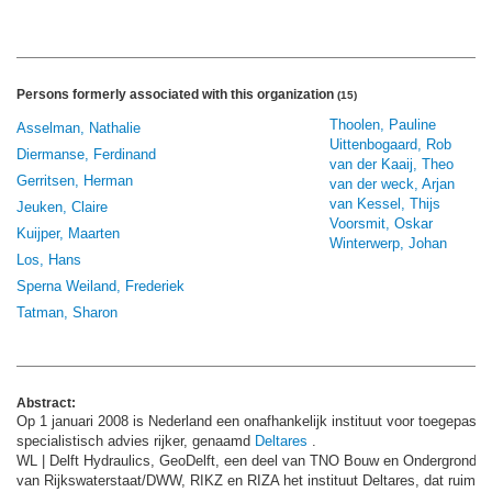
Persons formerly associated with this organization
(15)
Thoolen, Pauline
Asselman, Nathalie
Uittenbogaard, Rob
Diermanse, Ferdinand
van der Kaaij, Theo
Gerritsen, Herman
van der weck, Arjan
van Kessel, Thijs
Jeuken, Claire
Voorsmit, Oskar
Kuijper, Maarten
Winterwerp, Johan
Los, Hans
Sperna Weiland, Frederiek
Tatman, Sharon
Abstract:
Op 1 januari 2008 is Nederland een onafhankelijk instituut voor toegepast
specialistisch advies rijker, genaamd
Deltares
.
WL | Delft Hydraulics, GeoDelft, een deel van TNO Bouw en Ondergrond 
van Rijkswaterstaat/DWW, RIKZ en RIZA het instituut Deltares, dat ruim 