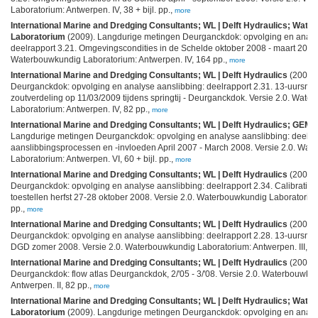
Laboratorium: Antwerpen. IV, 38 + bijl. pp.,
more
International Marine and Dredging Consultants; WL | Delft Hydraulics; Wat
Laboratorium
(2009). Langdurige metingen Deurganckdok: opvolging en analy
deelrapport 3.21. Omgevingscondities in de Schelde oktober 2008 - maart 2009.
Waterbouwkundig Laboratorium: Antwerpen. IV, 164 pp.,
more
International Marine and Dredging Consultants; WL | Delft Hydraulics
(2009).
Deurganckdok: opvolging en analyse aanslibbing: deelrapport 2.31. 13-uursmet
zoutverdeling op 11/03/2009 tijdens springtij - Deurganckdok. Versie 2.0. Wat
Laboratorium: Antwerpen. IV, 82 pp.,
more
International Marine and Dredging Consultants; WL | Delft Hydraulics; GEMS 
Langdurige metingen Deurganckdok: opvolging en analyse aanslibbing: deelrap
aanslibbingsprocessen en -invloeden April 2007 - March 2008. Versie 2.0. Wa
Laboratorium: Antwerpen. VI, 60 + bijl. pp.,
more
International Marine and Dredging Consultants; WL | Delft Hydraulics
(2009).
Deurganckdok: opvolging en analyse aanslibbing: deelrapport 2.34. Calibratie s
toestellen herfst 27-28 oktober 2008. Versie 2.0. Waterbouwkundig Laboratorium: 
pp.,
more
International Marine and Dredging Consultants; WL | Delft Hydraulics
(2009).
Deurganckdok: opvolging en analyse aanslibbing: deelrapport 2.28. 13-uursm
DGD zomer 2008. Versie 2.0. Waterbouwkundig Laboratorium: Antwerpen. III, 1
International Marine and Dredging Consultants; WL | Delft Hydraulics
(2009).
Deurganckdok: flow atlas Deurganckdok, 2/'05 - 3/'08. Versie 2.0. Waterbouwku
Antwerpen. II, 82 pp.,
more
International Marine and Dredging Consultants; WL | Delft Hydraulics; Wat
Laboratorium
(2009). Langdurige metingen Deurganckdok: opvolging en analy