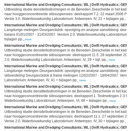
International Marine and Dredging Consultants; WL | Delft Hydraulics; GEMS 
Uitbreiding studie densiteitsstromingen in de Beneden Zeeschelde in het kad
naar hooggeconcentreerde slibsuspensies: deelrapport 7.2. 22 maart 2006
Pare
Versie 3.0. Waterbouwkundig Laboratorium: Antwerpen. IV, 22 + bijlagen pp.,
mo
International Marine and Dredging Consultants; WL | Delft Hydraulics; GEMS 
Langdurige metingen Deurganckdok: opvolging en analyse aanslibbing: deelra
balans 01/01/2007 - 31/03/2007. Version 2.0. Waterbouwkundig Laboratorium: A
bijlagen pp.,
more
International Marine and Dredging Consultants; WL | Delft Hydraulics; GEMS 
Uitbreiding studie densiteitsstromingen in de Beneden Zeeschelde in het kad
naar hooggeconcentreerde slibsuspensie: deelrapport 11.5. 28 september 200
2.0. Waterbouwkundig Laboratorium: Antwerpen. IV, 29 + bijl. pp.,
more
International Marine and Dredging Consultants; WL | Delft Hydraulics; GEMS 
Langdurige metingen Deurganckdok: opvolging en analyse aanslibbing: deelrapp
slibverdeling Deurganckdok & frame metingen 12/02/2007 - 18/04/2007. Versi
Laboratorium: Antwerpen. IV, 41 + bijlagen pp.,
more
International Marine and Dredging Consultants; WL | Delft Hydraulics; GEMS 
Uitbreiding studie denstiteitsstromingen in de Beneden Zeeschelde in het ka
naar hooggeconcentreerde slibsuspensies: deelrapport 1. Testmetingen 2-3 febr
Waterbouwkundig Laboratorium: Antwerpen. VI, 48 + bijlagen pp.,
more
International Marine and Dredging Consultants; WL | Delft Hydraulics; GEMS 
Uitbreiding studie densiteitsstromingen in de Beneden Zeeschelde in het kad
naar hooggeconcentreerde slibsuspensies: deelrapport 11.1. 27 september 20
Versie 2.0. Waterbouwkundig Laboratorium: Antwerpen. IV, 30 + bijlagen pp.,
mo
International Marine and Dredging Consultants; WL | Delft Hydraulics; GEMS 