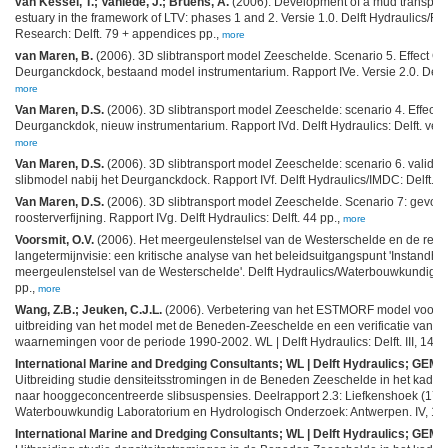
van Kessel, T.; Vanlede, J.; Bruens, A.
(2006). Development of a mud transport
estuary in the framework of LTV: phases 1 and 2. Versie 1.0. Delft Hydraulics/Fl
Research: Delft. 79 + appendices pp.,
more
van Maren, B.
(2006). 3D slibtransport model Zeeschelde. Scenario 5. Effect 
Deurganckdock, bestaand model instrumentarium. Rapport IVe. Versie 2.0. Delft H
more
Van Maren, D.S.
(2006). 3D slibtransport model Zeeschelde: scenario 4. Effect
Deurganckdok, nieuw instrumentarium. Rapport IVd. Delft Hydraulics: Delft. vers
more
Van Maren, D.S.
(2006). 3D slibtransport model Zeeschelde: scenario 6. valida
slibmodel nabij het Deurganckdock. Rapport IVf. Delft Hydraulics/IMDC: Delft. 2
Van Maren, D.S.
(2006). 3D slibtransport model Zeeschelde. Scenario 7: gevoe
roosterverfijning. Rapport IVg. Delft Hydraulics: Delft. 44 pp.,
more
Voorsmit, O.V.
(2006). Het meergeulenstelsel van de Westerschelde en de relati
langetermijnvisie: een kritische analyse van het beleidsuitgangspunt 'Instandho
meergeulenstelsel van de Westerschelde'. Delft Hydraulics/Waterbouwkundig La
pp.,
more
Wang, Z.B.; Jeuken, C.J.L.
(2006). Verbetering van het ESTMORF model voor h
uitbreiding van het model met de Beneden-Zeeschelde en een verificatie van h
waarnemingen voor de periode 1990-2002. WL | Delft Hydraulics: Delft. III, 148 
International Marine and Dredging Consultants; WL | Delft Hydraulics; GEMS 
Uitbreiding studie densiteitsstromingen in de Beneden Zeeschelde in het kad
naar hooggeconcentreerde slibsuspensies. Deelrapport 2.3: Liefkenshoek (17 fe
Waterbouwkundig Laboratorium en Hydrologisch Onderzoek: Antwerpen. IV, 15 +
International Marine and Dredging Consultants; WL | Delft Hydraulics; GEMS 