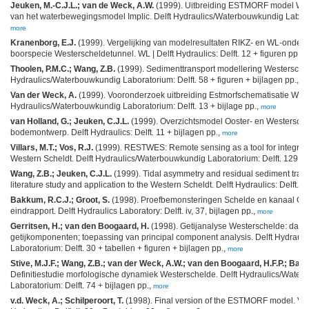
Jeuken, M.-C.J.L.; van de Weck, A.W.
(1999). Uitbreiding ESTMORF model Wes
van het waterbewegingsmodel Implic. Delft Hydraulics/Waterbouwkundig Laborat
more
Kranenborg, E.J.
(1999). Vergelijking van modelresultaten RIKZ- en WL-onderz
boorspecie Westerscheldetunnel. WL | Delft Hydraulics: Delft. 12 + figuren pp.,
m
Thoolen, P.M.C.; Wang, Z.B.
(1999). Sedimenttransport modellering Westerscheld
Hydraulics/Waterbouwkundig Laboratorium: Delft. 58 + figuren + bijlagen pp.,
mo
Van der Weck, A.
(1999). Vooronderzoek uitbreiding Estmorfschematisatie West
Hydraulics/Waterbouwkundig Laboratorium: Delft. 13 + bijlage pp.,
more
van Holland, G.; Jeuken, C.J.L.
(1999). Overzichtsmodel Ooster- en Westerschel
bodemontwerp. Delft Hydraulics: Delft. 11 + bijlagen pp.,
more
Villars, M.T.; Vos, R.J.
(1999). RESTWES: Remote sensing as a tool for integrate
Western Scheldt. Delft Hydraulics/Waterbouwkundig Laboratorium: Delft. 129 pp
Wang, Z.B.; Jeuken, C.J.L.
(1999). Tidal asymmetry and residual sediment transp
literature study and application to the Western Scheldt. Delft Hydraulics: Delft. 6
Bakkum, R.C.J.; Groot, S.
(1998). Proefbemonsteringen Schelde en kanaal Ge
eindrapport. Delft Hydraulics Laboratory: Delft. iv, 37, bijlagen pp.,
more
Gerritsen, H.; van den Boogaard, H.
(1998). Getijanalyse Westerschelde: data
getijkomponenten; toepassing van principal component analysis. Delft Hydrau
Laboratorium: Delft. 30 + tabellen + figuren + bijlagen pp.,
more
Stive, M.J.F.; Wang, Z.B.; van der Weck, A.W.; van den Boogaard, H.F.P.; Bapti
Definitiestudie morfologische dynamiek Westerschelde. Delft Hydraulics/Wate
Laboratorium: Delft. 74 + bijlagen pp.,
more
v.d. Weck, A.; Schilperoort, T.
(1998). Final version of the ESTMORF model. Vers