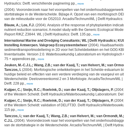
Hydraulics: Delft. verschillende paginering pp.,
more
(2004). Vooronderzoek naar het voorspellen van het onderhoudsbaggerwerk en
stortstrategie in de Westerschelde. Bijlage A: Opzet van een morfologisch DEL
van de milieustudie voor de OS2010. Arcadis/Technum/WL | Delft Hydraulics: [s.l.
Blauw, A.; Los, F.J.
(2004). Analysis of the response of phytoplankton indicators
nutrient reduction scenarios: A model study with the Generic Ecological Model 
Report RIKZ
, Z3844. WL | Delft Hydraulics: Delft. 135 pp.,
more
International Marine and Dredging Consultants; WL | Delft Hydraulics; KULe
Instelling Antwerpen. Vakgroep Ecosysteembeheer
(2004). Haalbaarheidsstud
sedimenttransportmodellering in 2D voor het Scheldebekken en het GOG KBR. 
Inventarisatie. Version 2.0. Waterbouwkundig Laboratorium en Hydrologisch On
75 + appendices pp.,
more
Jeuken, M.-C.J.L.; Wang, Z.B.; van der Kaaij, T.; van Helvert, M.; van Ormondt
Tanczos, I.
(2004). Morfologische ontwikkelingen in het Schelde-estuarium bij vo
huidige beleid en effecten van een verdere verdieping van de vaargeul en uitp
Westerschelde: Deelovereenkomst 2 en 3 Morfologie. Arcadis/Technum/WL | Del
Delft. 228 pp.,
more
Kuijper, C.; Steijn, R.C.; Roelvink, D.; van der Kaaij, T.; Olijslagers, P.
(2004). 
of the Western Scheldt. Delft Hydraulics/Waterbouwkundig Laboratorium: Delft. 
Kuijper, C.; Steijn, R.C.; Roelvink, D.; van der Kaaij, T.; Olijslagers, P.
(2004). 
of the Western Scheldt: validation of DELFT3D. Delft Hydraulics/Waterbouwkundi
115 pp.,
more
Tanczos, I.; van der Kaaij, T.; Wang, Z.B.; van Helvert, M.; van Ormondt, M.; 
C.J.L.
(2004). Vooronderzoek naar het voorspellen van het onderhoudsbaggerw
van de stortstrategie in de Westerschelde. Arcadis/Technum/WL | Delft Hydraulics: [