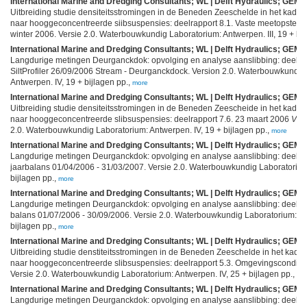
International Marine and Dredging Consultants; WL | Delft Hydraulics; GEMS 
Uitbreiding studie densiteitsstromingen in de Beneden Zeeschelde in het kad
naar hooggeconcentreerde siibsuspensies: deelrapport 8.1. Vaste meetopstell
winter 2006. Versie 2.0. Waterbouwkundig Laboratorium: Antwerpen. III, 19 + bij
International Marine and Dredging Consultants; WL | Delft Hydraulics; GEMS 
Langdurige metingen Deurganckdok: opvolging en analyse aanslibbing: deelrap
SiltProfiler 26/09/2006 Stream - Deurganckdock. Version 2.0. Waterbouwkundig
Antwerpen. IV, 19 + bijlagen pp.,
more
International Marine and Dredging Consultants; WL | Delft Hydraulics; GEMS 
Uitbreiding studie densiteitsstromingen in de Beneden Zeescheide in het kad
naar hooggeconcentreerde slibsuspensies: deelrapport 7.6. 23 maart 2006
Ver
2.0. Waterbouwkundig Laboratorium: Antwerpen. IV, 19 + bijlagen pp.,
more
International Marine and Dredging Consultants; WL | Delft Hydraulics; GEMS 
Langdurige metingen Deurganckdok: opvolging en analyse aanslibbing: deelra
jaarbalans 01/04/2006 - 31/03/2007. Versie 2.0. Waterbouwkundig Laboratorium
bijlagen pp.,
more
International Marine and Dredging Consultants; WL | Delft Hydraulics; GEMS 
Langdurige metingen Deurganckdok: opvolging en analyse aanslibbing: deelra
balans 01/07/2006 - 30/09/2006. Versie 2.0. Waterbouwkundig Laboratorium: An
bijlagen pp.,
more
International Marine and Dredging Consultants; WL | Delft Hydraulics; GEMS 
Uitbreiding studie denstiteitsstromingen in de Beneden Zeeschelde in het ka
naar hooggeconcentreerde slibsuspensies: deelrapport 5.3. Omgevingscondities 
Versie 2.0. Waterbouwkundig Laboratorium: Antwerpen. IV, 25 + bijlagen pp.,
mo
International Marine and Dredging Consultants; WL | Delft Hydraulics; GEMS 
Langdurige metingen Deurganckdok: opvolging en analyse aanslibbing: deelra