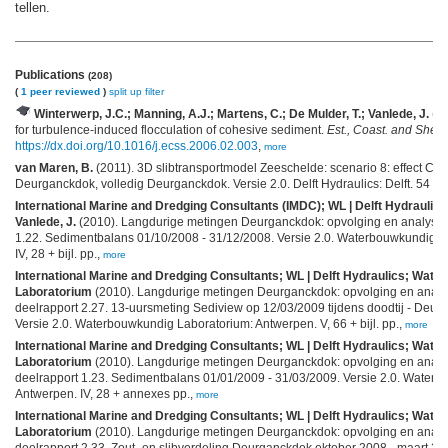
tellen.
Publications
(208)
(
1 peer reviewed
)
split up
filter
Winterwerp, J.C.; Manning, A.J.; Martens, C.; De Mulder, T.; Vanlede, J.
(20
for turbulence-induced flocculation of cohesive sediment.
Est., Coast. and Shelf 
https://dx.doi.org/10.1016/j.ecss.2006.02.003
,
more
van Maren, B.
(2011). 3D slibtransportmodel Zeeschelde: scenario 8: effect C
Deurganckdok, volledig Deurganckdok. Versie 2.0. Delft Hydraulics: Delft. 54 pp
International Marine and Dredging Consultants (IMDC); WL | Delft Hydraulics 
Vanlede, J.
(2010). Langdurige metingen Deurganckdok: opvolging en analyse a
1.22. Sedimentbalans 01/10/2008 - 31/12/2008. Versie 2.0. Waterbouwkundig L
IV, 28 + bijl. pp.,
more
International Marine and Dredging Consultants; WL | Delft Hydraulics; Wat
Laboratorium
(2010). Langdurige metingen Deurganckdok: opvolging en analy
deelrapport 2.27. 13-uursmeting Sediview op 12/03/2009 tijdens doodtij - Deur
Versie 2.0. Waterbouwkundig Laboratorium: Antwerpen. V, 66 + bijl. pp.,
more
International Marine and Dredging Consultants; WL | Delft Hydraulics; Wat
Laboratorium
(2010). Langdurige metingen Deurganckdok: opvolging en analy
deelrapport 1.23. Sedimentbalans 01/01/2009 - 31/03/2009. Versie 2.0. Water
Antwerpen. IV, 28 + annexes pp.,
more
International Marine and Dredging Consultants; WL | Delft Hydraulics; Wat
Laboratorium
(2010). Langdurige metingen Deurganckdok: opvolging en analy
deelrapport 2.33. Zout- en slibverdeling Deurganckdok oktober 2008 - maart 200