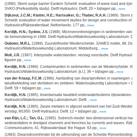
(1990). Storm surge barrier Eastern Scheldt: evaluation of wave load and dynam
SVKO (Prefeasibility study). Delft Hydraulics: Delft. 20 + bijlagen pp.,
more
Dijkzeul, J.C.M.; Klatter, H.E.; Hartsuiker, G.; Thabet, R.A.H.
(1989). Storm sur
Scheldt: evaluation of water movement studies for design and construction of the 
Hydraulics/Rijkswaterstaat: Netherlands. 177 pp.,
more
Kerdijk, H.N.; Sydow, J.S.
(1988). Microverontreinigingen in sedimenten van d
de bemonstering in 1986. Delft Hydraulics/Waterbouwkundig Laboratorium: Delft
Ouboter, M.R.L.
(1988). Zuurstofmodel Westerschelde.
SAWES notitie
, 88. Delft
Hydraulics/Waterbouwkundig Laboratorium: Middelburg. ,
more
Moll, J.R.
(1987). Interpolatie waterstanden: verslag voorstudie. Delft Hydraulics 
figuren pp.,
more
Kerdijk, H.N.
(1986). Contaminanten in sedimenten van de Westerschelde.
WL 
Hydraulics/Waterbouwkundig Laboratorium: [s.l.]. 36 + bijlagen pp.,
more
van der Knaap, F.C.M.
(1986). Aantasting van dwarsprofielen in vaarwegen: aan
taludbekleding van stortsteen en zetsteen. Waterloopkundig Laboratorium = Delf
Delft. 59 + bijlagen pp.,
more
Kerdijk, H.N.
(1985). Inventarisatie kwaliteit onderwaterbodems rijkswateren.
WL
Hydraulics/Waterbouwkundig Laboratorium: Delft. ,
more
Kerdijk, H.N.
(1985). Zware metalen in afgezet sediment van het Zuid-Westelijk
verslag
, M1950. Delft Hydraulics: Delft. 12 + bijlagen pp.,
more
van Rijn, L.C.; Tan, G.L.
(1985). Sutrench-model: two-dimensional vertical math
sedimentation in dredged channels and trenches by currents and waves.
Rijksw
Communications
, 41. Rijkswaterstaat: the Hague. 63 pp.,
more
(1983). Dwarsstroomhinder bij de uitmonding van de Schelde-Rijnverbinding in 