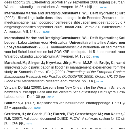
deelrapport 2.29. 13u-meting SiltProfiler 29 september 2008 ingang Deurganckd
Waterbouwkundig Laboratorium: Antwerpen. IV, 36 + bijl. pp.,
more
International Marine and Dredging Consultants; WL | Delft Hydraulics; Kirby,
(2008). Uitbreiding studie densiteitsstromingen in de Beneden Zeeschelde in h
meetcampagne naar hooggeconcentreerde slibsuspensies: deelrapport 5.6. An
omgevingscondities september 2005 - maart 2007. Versie 3.0. Waterbouwkundi
Antwerpen. VIII, 148 pp.,
more
International Marine and Dredging Consultants; WL | Delft Hydraulics; Kathol
Leuven. Laboratorium voor Hydraulica; Universitaire Instelling Antwerpen. 
Ecosysteembeheer
(2008). Haalbaarheidsstudie nutriënten- en sedimenttrans
voor het Scheldebekken en het GOG KBR: deelopdracht 5. Lippenbroek: voortgan
Waterbouwkundig Laboratorium: Antwerpen. IV, 159 pp.,
more
Marchand, M.; Slinger, J.; Krywkow, Jörg; Mens, M.J.P.; de Bruijn, K.; van der
Improving public participation in flood risk management: experiences from the 
study,
in
: Samuels, P.
et al.
(Ed.) (2009).
Proceedings of the European Conferenc
Management Research into Practice (FLOODRISK 2008), Oxford, UK, 30 Septem
Flood Risk Management: Research and Practice.
pp. [s.n.],
more
Vatvani, D. (Ed.)
(2008). Lessons from New Orleans for the Western Scheldt est
between Mississippi Delta and the Western Scheldt estuary. Delft Hydraulics/
Laboratorium: Delft. 30 pp.,
more
Buurman, J.
(2007). Kapitaliseren van natuurbaten: eindrapportage. Delft Hydrau
52 + appendix pp.,
more
Gerritsen, H.; de Goede, E.D.; Platzek, F.W.; Genseberger, M.; van Kester, J.
R.E.
(2007). Validation document Delft3D-FLOW - A software system for 3D simula
[s.l.]. 266 pp.,
more