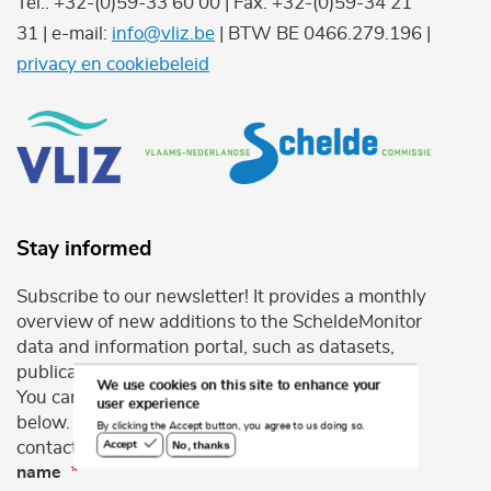
Tel.: +32-(0)59-33 60 00 | Fax: +32-(0)59-34 21
31 | e-mail:
info@vliz.be
| BTW BE 0466.279.196 |
privacy en cookiebeleid
Stay informed
Subscribe to our newsletter! It provides a monthly
overview of new additions to the ScheldeMonitor
data and information portal, such as datasets,
publications, maps and products.
We use cookies on this site to enhance your
You can subscribe for this service using the form
user experience
below. If you have any further questions, please
By clicking the Accept button, you agree to us doing so.
contact info@scheldemonitor.org .
No, thanks
Accept
name