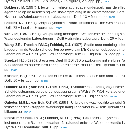
Hydraulics: Delft. II, 39 + 7 p. tables, 20 p. figures, 2 p. app. pp.,
more
Bokhorst, M.
(1997). Effecten ruimtelijke aggregatie: onderzoek naar de effecten
aggregatie op de berekening van stofverspreiding in de Westerschelde. Delft
Hydraulics/Waterbouwkundig Laboratorium: Delft. 13 + figuren pp.,
more
Fokkink, R.J.
(1997). Morphodynamic network simulations of the Westerschelde: 
Delft. 23 + tabellen + figuren pp.,
more
van Vliet, F.W.J.
(1997). Verspreiding boorspecie Westerscheldetunnel bij stort
Waterloopkundig Laboratorium = Delft Hydraulics Laboratory: Delft. 20 + figuren
Wang, Z.B.; Thoolen, P.M.C.; Fokkink, R.J.
(1997). Studie naar morfologische ef
baggeren in de Westerschelde: ten behoeve van MER storten gebaggerd materi
Laboratorium = Delft Hydraulics Laboratory: Delft. 33 + figuren + bijlage pp.,
mor
Steetzel, H.J.
(1996). Bresgroei. Deel III: 2DH/3D ontwikkeling initiële bres. V
Scheldebak en nadere formulering breedtegroei-module. Delft Hydraulics Laborat
pp.,
more
Karssen, B.
(1995). Evaluation of ESTMORF: mass balance and additional simula
Delft. 10 + bijlagen pp.,
more
Ouboter, M.R.L.; van Eck, G.Th.M.
(1994). Evaluatie modellering organische mi
Schelde-estuarium: verbeterde toepassing van SAWES-IMPAQT: verslag onder
Laboratorium = Delft Hydraulics Laboratory: Delft. 21 + bijlagen pp.,
more
Ouboter, M.R.L.; van Eck, G.Th.M.
(1994). Uitbreiding waterkwaliteitsmodel Sc
fosfor: onderzoeksrapport. Waterloopkundig Laboratorium = Delft Hydraulics Labo
bijlagen pp.,
more
ten Brummelhuis, P.G.J.; Ouboter, M.R.L.
(1994). Parameter-analyse module te
instrumentarium Schelde-estuarium: functioneel ontwerp. Waterloopkundig Labo
Hydraulics Laboratory: Delft. 16 pp.,
more