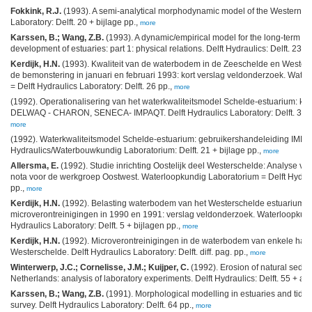
Fokkink, R.J.
(1993). A semi-analytical morphodynamic model of the Western-Sch
Laboratory: Delft. 20 + bijlage pp.,
more
Karssen, B.; Wang, Z.B.
(1993). A dynamic/empirical model for the long-term m
development of estuaries: part 1: physical relations. Delft Hydraulics: Delft. 23 +
Kerdijk, H.N.
(1993). Kwaliteit van de waterbodem in de Zeeschelde en Westers
de bemonstering in januari en februari 1993: kort verslag veldonderzoek. Wate
= Delft Hydraulics Laboratory: Delft. 26 pp.,
more
(1992). Operationalisering van het waterkwaliteitsmodel Schelde-estuarium: 
DELWAQ - CHARON, SENECA- IMPAQT. Delft Hydraulics Laboratory: Delft. 39 + b
more
(1992). Waterkwaliteitsmodel Schelde-estuarium: gebruikershandeleiding IMPAQ
Hydraulics/Waterbouwkundig Laboratorium: Delft. 21 + bijlage pp.,
more
Allersma, E.
(1992). Studie inrichting Oostelijk deel Westerschelde: Analyse va
nota voor de werkgroep Oostwest. Waterloopkundig Laboratorium = Delft Hydraul
pp.,
more
Kerdijk, H.N.
(1992). Belasting waterbodem van het Westerschelde estuarium 
microverontreinigingen in 1990 en 1991: verslag veldonderzoek. Waterloopkund
Hydraulics Laboratory: Delft. 5 + bijlagen pp.,
more
Kerdijk, H.N.
(1992). Microverontreinigingen in de waterbodem van enkele hav
Westerschelde. Delft Hydraulics Laboratory: Delft. diff. pag. pp.,
more
Winterwerp, J.C.; Cornelisse, J.M.; Kuijper, C.
(1992). Erosion of natural sedi
Netherlands: analysis of laboratory experiments. Delft Hydraulics: Delft. 55 + a
Karssen, B.; Wang, Z.B.
(1991). Morphological modelling in estuaries and tidal inl
survey. Delft Hydraulics Laboratory: Delft. 64 pp.,
more