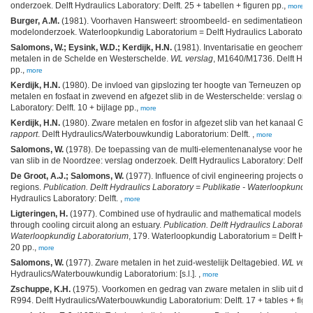
onderzoek. Delft Hydraulics Laboratory: Delft. 25 + tabellen + figuren pp.,
more
Burger, A.M.
(1981). Voorhaven Hansweert: stroombeeld- en sedimentatieonder
modelonderzoek. Waterloopkundig Laboratorium = Delft Hydraulics Laboratory: 
Salomons, W.; Eysink, W.D.; Kerdijk, H.N.
(1981). Inventarisatie en geochemi
metalen in de Schelde en Westerschelde.
WL verslag
, M1640/M1736. Delft Hydraul
pp.,
more
Kerdijk, H.N.
(1980). De invloed van gipslozing ter hoogte van Terneuzen op d
metalen en fosfaat in zwevend en afgezet slib in de Westerschelde: verslag ond
Laboratory: Delft. 10 + bijlage pp.,
more
Kerdijk, H.N.
(1980). Zware metalen en fosfor in afgezet slib van het kanaal Ge
rapport
. Delft Hydraulics/Waterbouwkundig Laboratorium: Delft. ,
more
Salomons, W.
(1978). De toepassing van de multi-elementenanalyse voor het 
van slib in de Noordzee: verslag onderzoek. Delft Hydraulics Laboratory: Delft. 
De Groot, A.J.; Salomons, W.
(1977). Influence of civil engineering projects on w
regions.
Publication. Delft Hydraulics Laboratory = Publikatie - Waterloopkundi
Hydraulics Laboratory: Delft. ,
more
Ligteringen, H.
(1977). Combined use of hydraulic and mathematical models in t
through cooling circuit along an estuary.
Publication. Delft Hydraulics Laboratory
Waterloopkundig Laboratorium
, 179. Waterloopkundig Laboratorium = Delft Hydr
20 pp.,
more
Salomons, W.
(1977). Zware metalen in het zuid-westelijk Deltagebied.
WL vers
Hydraulics/Waterbouwkundig Laboratorium: [s.l.]. ,
more
Zschuppe, K.H.
(1975). Voorkomen en gedrag van zware metalen in slib uit de
R994. Delft Hydraulics/Waterbouwkundig Laboratorium: Delft. 17 + tables + figu