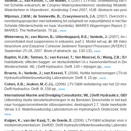
Vanlede, J.; van Kessel, T.; De Mulder, T.
(2007). LTV-slib: ontwikkeling van ee
het Schelde-estuarium,
in
:
Congres Watersysteemkennis: studiedag 'Modellen vo
Waterbeheer in Vlaanderen', donderdag 3 mei 2007, VUB. Abstracts van posters
Wijsman, J.W.M.; de Sonneville, B.; Craeymeersch, J.A.
(2007). Overzicht va
monitoringsprojecten met betrekking tot veiligheid en natuurlijkheid in het Ned
Schelde (Westerschelde en haar Voordelta).
IMARES Wageningen Report
, C05
IMARES: The Netherlands. 70 pp.,
more
Winterwerp, H.; van Maren, B.; Uittenbogaard, R.E.; Vanlede, J.
(2007). An int
concentrated mud suspensions in estuaries: part 1. Model set-up,
in
:
9th Intern
Nearshore and Estuarine Cohesive Sediment Transport Processes (INTERCOH '0
September 25-28, 2007. Book of abstracts.
pp. 130-131,
more
Baptist, H.J.M.; Tatman, S.; van Kessel, T.; Van Moorsel, G.; Wang, Z.B.; Erftem
Habitattoets: effecten bagger- en stortactiviteiten t.b.v. havenonderhoud in Zee
Westerschelde. WL | Delft Hydraulics: Delft. 145 + bijlagen pp.,
more
Bruens, A.; Vanlede, J.; van Kessel, T.
(2006). Notitie beheersvragen LTV-slibm
Hydraulics/Waterbouwkundig Laboratorium: Delft. II, 10 pp.,
more
Cohen, A.B.; Jeuken, M.-C.J.L.
(2006). LTV O&M verbetering van het 1D morfo
Delft Hydraulics: Delft. III, 158 pp.,
more
International Marine and Dredging Consultants; WL | Delft Hydraulics; GEMS 
Uitbreiding studie densiteitsstromingen in de Beneden Zeeschelde in het kad
naar hooggeconcentreerde slibsuspensies: deelrapport 2.7. Vaste meetopstell
Versie 3.0. Waterbouwkundig Laboratorium en Hydrologisch Onderzoek: Antwerpen
more
Kuijper, K.; van der Kaaij, T.; de Goede, E.
(2006). LTV-O&M actieplan voor mor
modelinstrumentarium: Delft3D. Delft Hydraulics/Waterbouwkundig Laboratorium