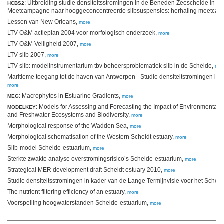
: Uitbreiding studie densiteitsstromingen in de Beneden Zeeschelde in he
HCBS2
Meetcampagne naar hooggeconcentreerde slibsuspensies: herhaling meetca
Lessen van New Orleans,
more
LTV O&M actieplan 2004 voor morfologisch onderzoek,
more
LTV O&M Veiligheid 2007,
more
LTV slib 2007,
more
LTV-slib: modelinstrumentarium tbv beheersproblematiek slib in de Schelde,
mor
Maritieme toegang tot de haven van Antwerpen - Studie densiteitstromingen in
more
: Macrophytes in Estuarine Gradients,
MEG
more
: Models for Assessing and Forecasting the Impact of Environmental 
MODELKEY
and Freshwater Ecosystems and Biodiversity,
more
Morphological response of the Wadden Sea,
more
Morphological schematisation of the Western Scheldt estuary,
more
Slib-model Schelde-estuarium,
more
Sterkte zwakte analyse overstromingsrisico’s Schelde-estuarium,
more
Strategical MER development draft Scheldt estuary 2010,
more
Studie densiteitsstromingen in kader van de Lange Termijnvisie voor het Schel
The nutrient filtering efficiency of an estuary,
more
Voorspelling hoogwaterstanden Schelde-estuarium,
more