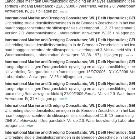
Langdurige metingen Deurganckdok: opvolging en analyse aanslibbing: deelrap
springtij - ingang Deurganck - 22/03/2006 -
Veremans
. Versie 2.0. Waterbouwk
Antwerpen. IV, 23 + bijlagen pp.,
more
International Marine and Dredging Consultants; WL | Delft Hydraulics; GEMS 
Uitbreiding studie densiteitsstromingen in de Beneden Zeeschelde in het kad
naar hooggeconcentreerde slibsuspensies: deelrapport 11.2. 27 september 20
Version 2.0. Waterbouwkundig Laboratorium: Antwerpen. IV, 26 + bijlagen pp.,
m
International Marine and Dredging Consultants; WL | Delft Hydraulics; GEMS 
Uitbreiding studie denstiteitsstromingen in de Beneden Zeeschelde in het le
naar hooggeconcentreerde slibsuspensies: deelrapport 3. Valsnelheid slib - INS
Waterbouwkundig Laboratorium: Antwerpen. VI, 86 + 97 p. bijlagen pp.,
more
International Marine and Dredging Consultants; WL | Delft Hydraulics; GEMS 
Langdurige metingen Deurganckdok: opvolging en analyse aanslibbing: deelrap
slibverdeling Deurganckdok en frame metingen 15/07/2006 - 31/10/2006. Versi
Laboratorium: Antwerpen. IV, 36 + bijlagen pp.,
more
International Marine and Dredging Consultants; WL | Delft Hydraulics; GEMS 
Langdurige metingen Deurganckdok: opvolging en analyse aanslibbing: deelopd
uursmeting Sediview gemiddeld tij 27/09/2006
Parel II
. Versie 2.0. Waterbouwk
Antwerpen. IV, 31 + bijlagen pp.,
more
International Marine and Dredging Consultants; WL | Delft Hydraulics; GEMS 
Uitbreiding studie densiteitsstromingen in de Beneden Zeeschelde in het kad
naar hooggeconcentreerde slibsuspensies: deelrapport 11.6. 13-uursmeting lon
26/9
Scheldewacht
- Deurganckdok. Versie 2.0. Waterbouwkundig Laboratorium:
bijlagen pp.,
more
International Marine and Dredging Consultants; WL | Delft Hydraulics; GEMS 
Uitbreiding studie densiteitsstromingen in de Beneden Zeeschelde in liet kad