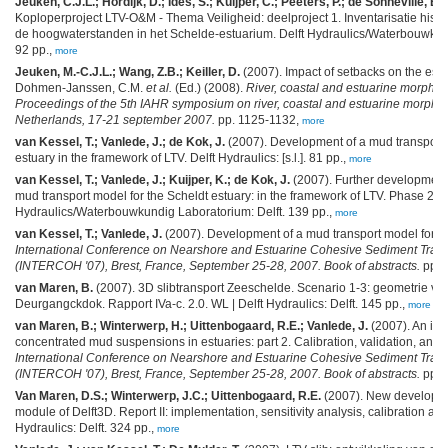
Jeuken, C.J.L.; Hordijk, D.; Ides, S.; Kuijper, C.; Peeters, P.; de Sonneville, B.;
Koploperproject LTV-O&M - Thema Veiligheid: deelproject 1. Inventarisatie histo
de hoogwaterstanden in het Schelde-estuarium. Delft Hydraulics/Waterbouwkund
92 pp.,
more
Jeuken, M.-C.J.L.; Wang, Z.B.; Keiller, D.
(2007). Impact of setbacks on the est
Dohmen-Janssen, C.M.
et al.
(Ed.) (2008).
River, coastal and estuarine morph
Proceedings of the 5th IAHR symposium on river, coastal and estuarine morph
Netherlands, 17-21 september 2007.
pp. 1125-1132,
more
van Kessel, T.; Vanlede, J.; de Kok, J.
(2007). Development of a mud transport 
estuary in the framework of LTV. Delft Hydraulics: [s.l.]. 81 pp.,
more
van Kessel, T.; Vanlede, J.; Kuijper, K.; de Kok, J.
(2007). Further development a
mud transport model for the Scheldt estuary: in the framework of LTV. Phase 2. D
Hydraulics/Waterbouwkundig Laboratorium: Delft. 139 pp.,
more
van Kessel, T.; Vanlede, J.
(2007). Development of a mud transport model for th
International Conference on Nearshore and Estuarine Cohesive Sediment Tran
(INTERCOH '07), Brest, France, September 25-28, 2007. Book of abstracts.
pp. 
van Maren, B.
(2007). 3D slibtransport Zeeschelde. Scenario 1-3: geometrie v
Deurgangckdok. Rapport IVa-c. 2.0. WL | Delft Hydraulics: Delft. 145 pp.,
more
van Maren, B.; Winterwerp, H.; Uittenbogaard, R.E.; Vanlede, J.
(2007). An int
concentrated mud suspensions in estuaries: part 2. Calibration, validation, and 
International Conference on Nearshore and Estuarine Cohesive Sediment Tran
(INTERCOH '07), Brest, France, September 25-28, 2007. Book of abstracts.
pp. 
Van Maren, D.S.; Winterwerp, J.C.; Uittenbogaard, R.E.
(2007). New developme
module of Delft3D. Report II: implementation, sensitivity analysis, calibration and
Hydraulics: Delft. 324 pp.,
more