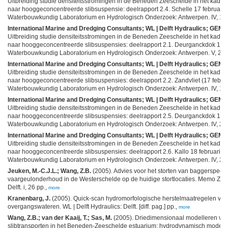
Uitbreiding studie densiteitsstromingen in de Beneden Zeeschelde in het kad
naar hooggeconcentreerde slibsuspensie: deelrapport 2.4. Schelle 17 februari 2
Waterbouwkundig Laboratorium en Hydrologisch Onderzoek: Antwerpen. IV, 18 +
International Marine and Dredging Consultants; WL | Delft Hydraulics; GEMS 
Uitbreiding studie densiteitsstromingen in de Beneden Zeeschelde in het kad
naar hooggeconcentreerde slibsuspensies: deelrapport 2.1. Deurganckdok 17/0
Waterbouwkundig Laboratorium en Hydrologisch Onderzoek: Antwerpen. V, 22 +
International Marine and Dredging Consultants; WL | Delft Hydraulics; GEMS 
Uitbreiding studie densiteitsstromingen in de Beneden Zeeschelde in het kad
naar hooggeconcentreerde slibsuspensies: deelrapport 2.2. Zandvliet (17 februar
Waterbouwkundig Laboratorium en Hydrologisch Onderzoek: Antwerpen. IV, 16 +
International Marine and Dredging Consultants; WL | Delft Hydraulics; GEMS 
Uitbreiding studie densiteitsstromingen in de Beneden Zeeschelde in het kad
naar hooggeconcentreerde slibsuspensies: deelrapport 2.5. Deurganckdok 16 fe
Waterbouwkundig Laboratorium en Hydrologisch Onderzoek: Antwerpen. IV, 23 +
International Marine and Dredging Consultants; WL | Delft Hydraulics; GEMS 
Uitbreiding studie densiteitsstromingen in de Beneden Zeeschelde in het kad
naar hooggeconcentreerde slibsuspensies: deelrapport 2.6. Kallo 18 februari 20
Waterbouwkundig Laboratorium en Hydrologisch Onderzoek: Antwerpen. IV, 24 +
Jeuken, M.-C.J.L.; Wang, Z.B.
(2005). Advies voor het storten van baggerspecie 
vaargeulonderhoud in de Westerschelde op de huidige stortlocaties. Memo Z401
Delft. i, 26 pp.,
more
Kranenbarg, J.
(2005). Quick-scan hydromorfologische herstelmaatregelen voor
overgangswateren. WL | Delft Hydraulics: Delft. [diff. pag.] pp.,
more
Wang, Z.B.; van der Kaaij, T.; Sas, M.
(2005). Driedimensionaal modelleren va
slibtransporten in het Beneden-Zeeschelde estuarium: hydrodynamisch modeller