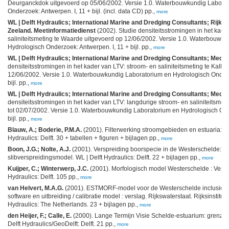
Deurganckdok uitgevoerd op 05/06/2002. Versie 1.0. Waterbouwkundig Labora
Onderzoek: Antwerpen. I, 11 + bijl. (incl. data CD) pp.,
more
WL | Delft Hydraulics; International Marine and Dredging Consultants; Rijksw
Zeeland. Meetinformatiedienst
(2002). Studie densiteitsstromingen in het kade
saliniteitsmeting te Waarde uitgevoerd op 12/06/2002. Versie 1.0. Waterbouwk
Hydrologisch Onderzoek: Antwerpen. I, 11 + bijl. pp.,
more
WL | Delft Hydraulics; International Marine and Dredging Consultants; Medid
densiteitsstromingen in het kader van LTV: stroom- en saliniteitsmeting te Kallo
12/06/2002. Versie 1.0. Waterbouwkundig Laboratorium en Hydrologisch Onderzo
bijl. pp.,
more
WL | Delft Hydraulics; International Marine and Dredging Consultants; Medid
densiteitsstromingen in het kader van LTV: langdurige stroom- en saliniteitsmeti
tot 02/07/2002. Versie 1.0. Waterbouwkundig Laboratorium en Hydrologisch Ond
bijl. pp.,
more
Blauw, A.; Boderie, P.M.A.
(2001). Filterwerking stroomgebieden en estuaria: fas
Hydraulics: Delft. 30 + tabellen + figuren + bijlagen pp.,
more
Boon, J.G.; Nolte, A.J.
(2001). Verspreiding boorspecie in de Westerschelde: si
slibverspreidingsmodel. WL | Delft Hydraulics: Delft. 22 + bijlagen pp.,
more
Kuijper, C.; Winterwerp, J.C.
(2001). Morfologisch model Westerschelde : Versl
Hydraulics: Delft. 105 pp.,
more
van Helvert, M.A.G.
(2001). ESTMORF-model voor de Westerschelde inclusief d
software en uitbreiding / calibratie model : verslag. Rijkswaterstaat. Rijksinstituu
Hydraulics: The Netherlands. 23 + bijlagen pp.,
more
den Heijer, F.; Calle, E.
(2000). Lange Termijn Visie Schelde-estuarium: grenzen 
Delft Hydraulics/GeoDelft: Delft. 21 pp.,
more