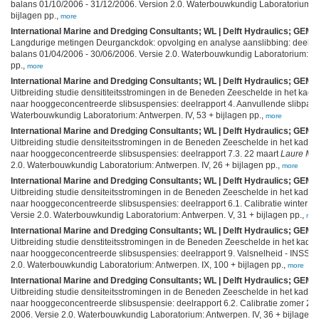
balans 01/10/2006 - 31/12/2006. Version 2.0. Waterbouwkundig Laboratorium: A
bijlagen pp.,
more
International Marine and Dredging Consultants; WL | Delft Hydraulics; GEMS 
Langdurige metingen Deurganckdok: opvolging en analyse aanslibbing: deelra
balans 01/04/2006 - 30/06/2006. Versie 2.0. Waterbouwkundig Laboratorium: An
pp.,
more
International Marine and Dredging Consultants; WL | Delft Hydraulics; GEMS 
Uitbreiding studie densititeitsstromingen in de Beneden Zeeschelde in het k
naar hooggeconcentreerde slibsuspensies: deelrapport 4. Aanvullende slibparam
Waterbouwkundig Laboratorium: Antwerpen. IV, 53 + bijlagen pp.,
more
International Marine and Dredging Consultants; WL | Delft Hydraulics; GEMS 
Uitbreiding studie densiteitsstromingen in de Beneden Zeeschelde in het kad
naar hooggeconcentreerde slibsuspensies: deelrapport 7.3. 22 maart
Laure Mar
2.0. Waterbouwkundig Laboratorium: Antwerpen. IV, 26 + bijlagen pp.,
more
International Marine and Dredging Consultants; WL | Delft Hydraulics; GEMS 
Uitbreiding studie densiteitsstromingen in de Beneden Zeeschelde in het kad
naar hooggeconcentreerde slibsuspensies: deelrapport 6.1. Calibratie winter 15
Versie 2.0. Waterbouwkundig Laboratorium: Antwerpen. V, 31 + bijlagen pp.,
mor
International Marine and Dredging Consultants; WL | Delft Hydraulics; GEMS 
Uitbreiding studie denstiteitsstromingen in de Beneden Zeeschelde in het ka
naar hooggeconcentreerde slibsuspensies: deelrapport 9. Valsnelheid - INSSEV
2.0. Waterbouwkundig Laboratorium: Antwerpen. IX, 100 + bijlagen pp.,
more
International Marine and Dredging Consultants; WL | Delft Hydraulics; GEMS 
Uitbreiding studie densiteitsstromingen in de Beneden Zeeschelde in het kad
naar hooggeconcentreerde slibsuspensie: deelrapport 6.2. Calibratie zomer 23
2006. Versie 2.0. Waterbouwkundig Laboratorium: Antwerpen. IV, 36 + bijlagen 