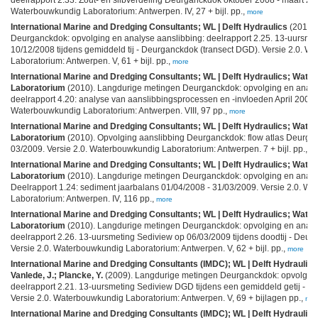
Waterbouwkundig Laboratorium: Antwerpen. IV, 27 + bijl. pp.,
more
International Marine and Dredging Consultants; WL | Delft Hydraulics
(2010).
Deurganckdok: opvolging en analyse aanslibbing: deelrapport 2.25. 13-uursme
10/12/2008 tijdens gemiddeld tij - Deurganckdok (transect DGD). Versie 2.0. 
Laboratorium: Antwerpen. V, 61 + bijl. pp.,
more
International Marine and Dredging Consultants; WL | Delft Hydraulics; Wat
Laboratorium
(2010). Langdurige metingen Deurganckdok: opvolging en analy
deelrapport 4.20: analyse van aanslibbingsprocessen en -invloeden April 2006 -
Waterbouwkundig Laboratorium: Antwerpen. VIII, 97 pp.,
more
International Marine and Dredging Consultants; WL | Delft Hydraulics; Wat
Laboratorium
(2010). Opvolging aanslibbing Deurganckdok: flow atlas Deurga
03/2009. Versie 2.0. Waterbouwkundig Laboratorium: Antwerpen. 7 + bijl. pp.,
mo
International Marine and Dredging Consultants; WL | Delft Hydraulics; Wat
Laboratorium
(2010). Langdurige metingen Deurganckdok: opvolging en analy
Deelrapport 1.24: sediment jaarbalans 01/04/2008 - 31/03/2009. Versie 2.0. W
Laboratorium: Antwerpen. IV, 116 pp.,
more
International Marine and Dredging Consultants; WL | Delft Hydraulics; Wat
Laboratorium
(2010). Langdurige metingen Deurganckdok: opvolging en analy
deelrapport 2.26. 13-uursmeting Sediview op 06/03/2009 tijdens doodtij - Deur
Versie 2.0. Waterbouwkundig Laboratorium: Antwerpen. V, 62 + bijl. pp.,
more
International Marine and Dredging Consultants (IMDC); WL | Delft Hydraulics 
Vanlede, J.; Plancke, Y.
(2009). Langdurige metingen Deurganckdok: opvolging
deelrapport 2.21. 13-uursmeting Sediview DGD tijdens een gemiddeld getij - le
Versie 2.0. Waterbouwkundig Laboratorium: Antwerpen. V, 69 + bijlagen pp.,
mor
International Marine and Dredging Consultants (IMDC); WL | Delft Hydraulics 