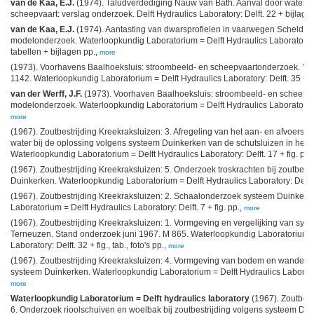
van de Kaa, E.J.
(1974). Taludverdediging Nauw van Bath. Aanval door waterb
scheepvaart: verslag onderzoek. Delft Hydraulics Laboratory: Delft. 22 + bijlage
van de Kaa, E.J.
(1974). Aantasting van dwarsprofielen in vaarwegen Schelde-R
modelonderzoek. Waterloopkundig Laboratorium = Delft Hydraulics Laboratory: D
tabellen + bijlagen pp.,
more
(1973). Voorhavens Baalhoeksluis: stroombeeld- en scheepvaartonderzoek.
Ve
1142. Waterloopkundig Laboratorium = Delft Hydraulics Laboratory: Delft. 35 + f
van der Werff, J.F.
(1973). Voorhaven Baalhoeksluis: stroombeeld- en scheepv
modelonderzoek. Waterloopkundig Laboratorium = Delft Hydraulics Laboratory: De
more
(1967). Zoutbestrijding Kreekraksluizen: 3. Afregeling van het aan- en afvoersy
water bij de oplossing volgens systeem Duinkerken van de schutsluizen in het 
Waterloopkundig Laboratorium = Delft Hydraulics Laboratory: Delft. 17 + fig. pp.
(1967). Zoutbestrijding Kreekraksluizen: 5. Onderzoek troskrachten bij zoutbest
Duinkerken. Waterloopkundig Laboratorium = Delft Hydraulics Laboratory: Delft. 2
(1967). Zoutbestrijding Kreekraksluizen: 2. Schaalonderzoek systeem Duinker
Laboratorium = Delft Hydraulics Laboratory: Delft. 7 + fig. pp.,
more
(1967). Zoutbestrijding Kreekraksluizen: 1. Vormgeving en vergelijking van sy
Terneuzen. Stand onderzoek juni 1967. M 865. Waterloopkundig Laboratorium =
Laboratory: Delft. 32 + fig., tab., foto's pp.,
more
(1967). Zoutbestrijding Kreekraksluizen: 4. Vormgeving van bodem en wanden b
systeem Duinkerken. Waterloopkundig Laboratorium = Delft Hydraulics Laboratory:
more
Waterloopkundig Laboratorium = Delft hydraulics laboratory
(1967). Zoutbest
6. Onderzoek rioolschuiven en woelbak bij zoutbestrijding volgens systeem Dui