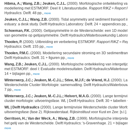
Hibma, A.; Wang, Z.B.; Jeuken, C.J.L.
(2000). Morfologische ontwikkeling van 
modellering met ESTMORF: Deel II: Literatuurstudie.
Rapport RIKZ = Report RI
Hydraulics: Delft. 48 pp.,
more
Jeuken, C.J.L.; Wang, Z.B.
(2000). Tidal asymmetry and sediment transport in 
estuary: a desk study. Delft Hydraulics Laboratory: Delft. 24 + appendices pp.,
mo
Schoeman, P.K.
(2000). Getijasymmetrie in de Westerschelde: een 1D model o
van geometrie op getijasymmetrie. Delft Hydraulics/Waterbouwkundig Laboratori
Thoolen, P.
(2000). Uitbreiding en verbetering ESTMORF.
Rapport RIKZ = Repor
Hydraulics: Delft. 155 pp.,
more
Thoolen, P.M.C.
(2000). Modellering secundaire stroming en 3D sedimenttransp
Delft Hydraulics: Delft. 31 + figuren pp.,
more
Wang, Z.B.; Jeuken, C.J.L.
(2000). Morfologische ontwikkeling van intergetijd
met ESTMORF: deel I: Evaluatie modelresultaten. Delft Hydraulics/Waterbouwku
14 + bijlagen pp.,
more
Winterwerp, J.C.; Jeuken, M.-C.J.L.; Stive, M.J.F.; de Vriend, H.J.
(2000). Lange
Westerschelde Cluster Morfologie: samenvatting. Delft Hydraulics/Waterbouwkun
7 pp.,
more
Winterwerp, J.C.; Jeuken, M.-C.J.L.; Helvert, M.A.G.
(2000). Lange termijnvisi
cluster morfologie: uitvoeringsfase. WL | Delft Hydraulics: Delft. 30 + tabellen + 
WL | Delft Hydraulics
(2000). Lange termijnvisie Westerschelde cluster Morfolo
uitvoeringsfase (fase 2). Rijkswaterstaat. Rijksinstituut voor Kust en Zee: [s.l.]. 2
Gerritsen, H.; Van der Weck, A.; Wang, Z.B.
(1999). Morfologische interpretati
het getij van de Westerschelde. Delft Hydraulics: 's-Gravenhage. 21 + bijlagen + 
more