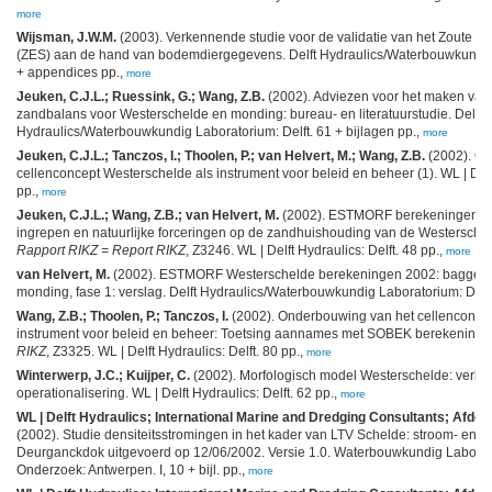
more
Wijsman, J.W.M.
(2003). Verkennende studie voor de validatie van het Zoute w
(ZES) aan de hand van bodemdiergegevens. Delft Hydraulics/Waterbouwkundig 
+ appendices pp.,
more
Jeuken, C.J.L.; Ruessink, G.; Wang, Z.B.
(2002). Adviezen voor het maken van
zandbalans voor Westerschelde en monding: bureau- en literatuurstudie. Delft
Hydraulics/Waterbouwkundig Laboratorium: Delft. 61 + bijlagen pp.,
more
Jeuken, C.J.L.; Tanczos, I.; Thoolen, P.; van Helvert, M.; Wang, Z.B.
(2002). On
cellenconcept Westerschelde als instrument voor beleid en beheer (1). WL | Delft
pp.,
more
Jeuken, C.J.L.; Wang, Z.B.; van Helvert, M.
(2002). ESTMORF berekeningen na
ingrepen en natuurlijke forceringen op de zandhuishouding van de Westersche
Rapport RIKZ = Report RIKZ
, Z3246. WL | Delft Hydraulics: Delft. 48 pp.,
more
van Helvert, M.
(2002). ESTMORF Westerschelde berekeningen 2002: baggeren 
monding, fase 1: verslag. Delft Hydraulics/Waterbouwkundig Laboratorium: Delft.
Wang, Z.B.; Thoolen, P.; Tanczos, I.
(2002). Onderbouwing van het cellenconcep
instrument voor beleid en beheer: Toetsing aannames met SOBEK berekening
RIKZ
, Z3325. WL | Delft Hydraulics: Delft. 80 pp.,
more
Winterwerp, J.C.; Kuijper, C.
(2002). Morfologisch model Westerschelde: verke
operationalisering. WL | Delft Hydraulics: Delft. 62 pp.,
more
WL | Delft Hydraulics; International Marine and Dredging Consultants; Afde
(2002). Studie densiteitsstromingen in het kader van LTV Schelde: stroom- en sali
Deurganckdok uitgevoerd op 12/06/2002. Versie 1.0. Waterbouwkundig Labora
Onderzoek: Antwerpen. I, 10 + bijl. pp.,
more