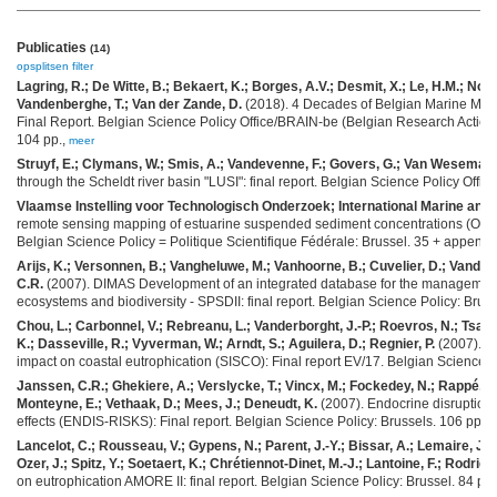
Publicaties
(14)
opsplitsen
filter
Lagring, R.; De Witte, B.; Bekaert, K.; Borges, A.V.; Desmit, X.; Le, H.M.; Nohe
Vandenberghe, T.; Van der Zande, D.
(2018). 4 Decades of Belgian Marine Monitor
Final Report. Belgian Science Policy Office/BRAIN-be (Belgian Research Action t
104 pp.,
meer
Struyf, E.; Clymans, W.; Smis, A.; Vandevenne, F.; Govers, G.; Van Wesemael, 
through the Scheldt river basin "LUSI": final report. Belgian Science Policy Office
Vlaamse Instelling voor Technologisch Onderzoek; International Marine and
remote sensing mapping of estuarine suspended sediment concentrations (ORME
Belgian Science Policy = Politique Scientifique Fédérale: Brussel. 35 + appendi
Arijs, K.; Versonnen, B.; Vangheluwe, M.; Vanhoorne, B.; Cuvelier, D.; Vanden
C.R.
(2007). DIMAS Development of an integrated database for the management of
ecosystems and biodiversity - SPSDII: final report. Belgian Science Policy: Bruss
Chou, L.; Carbonnel, V.; Rebreanu, L.; Vanderborght, J.-P.; Roevros, N.; Tsagar
K.; Dasseville, R.; Vyverman, W.; Arndt, S.; Aguilera, D.; Regnier, P.
(2007). Si
impact on coastal eutrophication (SISCO): Final report EV/17. Belgian Science Po
Janssen, C.R.; Ghekiere, A.; Verslycke, T.; Vincx, M.; Fockedey, N.; Rappé, K
Monteyne, E.; Vethaak, D.; Mees, J.; Deneudt, K.
(2007). Endocrine disruption 
effects (ENDIS-RISKS): Final report. Belgian Science Policy: Brussels. 106 pp.,
Lancelot, C.; Rousseau, V.; Gypens, N.; Parent, J.-Y.; Bissar, A.; Lemaire, J.; 
Ozer, J.; Spitz, Y.; Soetaert, K.; Chrétiennot-Dinet, M.-J.; Lantoine, F.; Rodrigue
on eutrophication AMORE II: final report. Belgian Science Policy: Brussel. 84 pp.