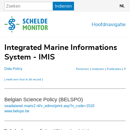
Overslaan
Indienen
NL
en
naar
de
Hoofdnavigatie
inhoud
gaan
Integrated Marine Informations
System - IMIS
Data Policy
Personen
|
Instituten
|
Publicaties
|
Proj
[ meld een fout in dit record ]
Belgian Science Policy (BELSPO)
seadatanet.maris2.nl/v_edmo/print.asp?n_code=1510
www.belspo.be