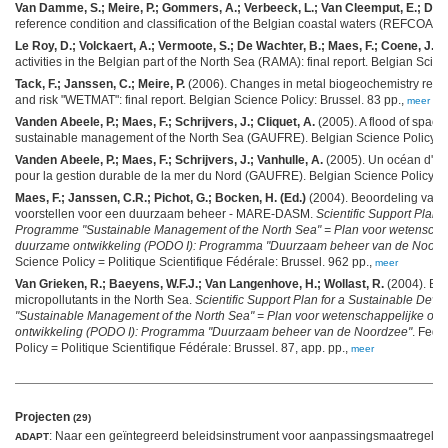
Van Damme, S.; Meire, P.; Gommers, A.; Verbeeck, L.; Van Cleemput, E.; Derou
reference condition and classification of the Belgian coastal waters (REFCOAST)
Le Roy, D.; Volckaert, A.; Vermoote, S.; De Wachter, B.; Maes, F.; Coene, J.; 
activities in the Belgian part of the North Sea (RAMA): final report. Belgian Sci
Tack, F.; Janssen, C.; Meire, P.
(2006). Changes in metal biogeochemistry resultin
and risk "WETMAT": final report. Belgian Science Policy: Brussel. 83 pp.,
meer
Vanden Abeele, P.; Maes, F.; Schrijvers, J.; Cliquet, A.
(2005). A flood of space:
sustainable management of the North Sea (GAUFRE). Belgian Science Policy: B
Vanden Abeele, P.; Maes, F.; Schrijvers, J.; Vanhulle, A.
(2005). Un océan d'es
pour la gestion durable de la mer du Nord (GAUFRE). Belgian Science Policy: B
Maes, F.; Janssen, C.R.; Pichot, G.; Bocken, H. (Ed.)
(2004). Beoordeling van 
voorstellen voor een duurzaam beheer - MARE-DASM.
Scientific Support Plan 
Programme "Sustainable Management of the North Sea" = Plan voor wetenschap
duurzame ontwikkeling (PODO I): Programma "Duurzaam beheer van de Noord
Science Policy = Politique Scientifique Fédérale: Brussel. 962 pp.,
meer
Van Grieken, R.; Baeyens, W.F.J.; Van Langenhove, H.; Wollast, R.
(2004). Bio
micropollutants in the North Sea.
Scientific Support Plan for a Sustainable De
"Sustainable Management of the North Sea" = Plan voor wetenschappelijke ond
ontwikkeling (PODO I): Programma "Duurzaam beheer van de Noordzee"
. Fede
Policy = Politique Scientifique Fédérale: Brussel. 87, app. pp.,
meer
Projecten
(29)
: Naar een geïntegreerd beleidsinstrument voor aanpassingsmaatregelen 
ADAPT