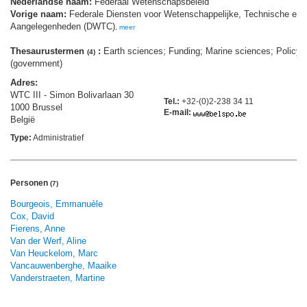
Nederlandse naam:
Federaal Wetenschapsbeleid
Vorige naam:
Federale Diensten voor Wetenschappelijke, Technische en C
Aangelegenheden (DWTC)
,
meer
Thesaurustermen
:
Earth sciences; Funding; Marine sciences; Policy
(4)
(government)
Adres:
WTC III - Simon Bolivarlaan 30
Tel.:
+32-(0)2-238 34 11
1000 Brussel
E-mail:
België
Type:
Administratief
Personen
(7)
Bourgeois, Emmanuèle
Cox, David
Fierens, Anne
Van der Werf, Aline
Van Heuckelom, Marc
Vancauwenberghe, Maaike
Vanderstraeten, Martine