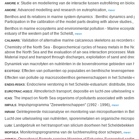
: Studie en modellering van de interactie tussen eutrofiëring en biolog
AMORE II
: Advanced modelling and research on eutrophication,
AMORE
meer
Benthos and its relations in marine system dynamics : Benthic dynamics and pro
Participation in the calibration of the model parts dealing with above studies.,
me
Benthos in marine ecosystems and environmental pollution - Marine ecosystems;
estuary of the western part of the Scheldt,
meer
: Validation of alternative marine calcareous skeletons as recorders of
CALMARS
Chemistry of the North Sea - Biogeochemical cycles of heavy metals in the Nort
above the North Sea and the evaluation of air-sea interaction processes: Material
Material input and transport through discharges, exploitation of sand and dredg
Dynamiek van macrofyten en nutriënten in de bovenstroomse gebieden van he
: Effecten van polluenten op populaties en benthische levensgemee
ECOTOX2
Effecten van pollutie op macrozoobenthos gemeenschappen in het Schelde-es
: Endocriene verstoring in het Schelde-estuarium: distributie, blootst
ENDIS-RISKS
: Atmosferisch transport, depositie en lucht-zee uitwisseling va
EUROTRAC-ASE/2
: The impact on North Sea organisms of pollutants associated with sedimen
ICAS
: Impulsprogramma "Zeewetenschappen" (1992 - 1996),
IMPULS
meer
: Geïntegreerde risicoanalyse en monitoring van micropolluenten in Belg
INRAM
Lucht-zee uitwisseling van nutriënten, sporenmetalen en organische micropoll
: Landgebruik en het transport van silicium doorheen het Scheldebekken,
LUSI
m
: Monitoringsprogramma van de luchtvervuiling door schepen,
MOPSEA
meer