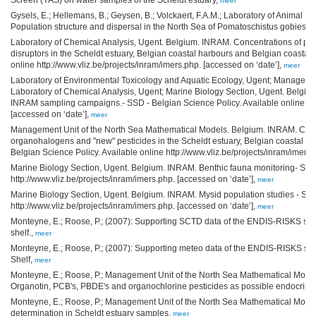
Screen (YAS) on water samples of the Scheldt estuary,
meer
Gysels, E.; Hellemans, B.; Geysen, B.; Volckaert, F.A.M.; Laboratory of Animal D
Population structure and dispersal in the North Sea of Pomatoschistus gobies.,
Laboratory of Chemical Analysis, Ugent. Belgium. INRAM. Concentrations of pha
disruptors in the Scheldt estuary, Belgian coastal harbours and Belgian coastal 
online http://www.vliz.be/projects/inram/imers.php. [accessed on ‘date’],
meer
Laboratory of Environmental Toxicology and Aquatic Ecology, Ugent; Managemen
Laboratory of Chemical Analysis, Ugent; Marine Biology Section, Ugent. Belgiu
INRAM sampling campaigns.- SSD - Belgian Science Policy. Available online http
[accessed on ‘date’],
meer
Management Unit of the North Sea Mathematical Models. Belgium. INRAM. Conc
organohalogens and "new" pesticides in the Scheldt estuary, Belgian coastal ha
Belgian Science Policy. Available online http://www.vliz.be/projects/inram/imers.
Marine Biology Section, Ugent. Belgium. INRAM. Benthic fauna monitoring- SSD 
http://www.vliz.be/projects/inram/imers.php. [accessed on ‘date’],
meer
Marine Biology Section, Ugent. Belgium. INRAM. Mysid population studies - SSD 
http://www.vliz.be/projects/inram/imers.php. [accessed on ‘date’],
meer
Monteyne, E.; Roose, P.; (2007): Supporting SCTD data of the ENDIS-RISKS sa
shelf.,
meer
Monteyne, E.; Roose, P.; (2007): Supporting meteo data of the ENDIS-RISKS sa
Shelf,
meer
Monteyne, E.; Roose, P.; Management Unit of the North Sea Mathematical Models
Organotin, PCB's, PBDE's and organochlorine pesticides as possible endocrine d
Monteyne, E.; Roose, P.; Management Unit of the North Sea Mathematical Model
determination in Scheldt estuary samples,
meer