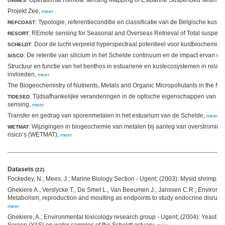
: Operational Remote sensing Mapping of Estuarine Suspended sediment
ORMES
Projekt Zee,
meer
: Typologie, referentieconditie en classificatie van de Belgische kustw
REFCOAST
: REmote sensing for Seasonal and Overseas Retrieval of Total suspend
RESORT
: Door de lucht verpreid hyperspectraal potentieel voor kustbiochemie 
SCHELDT
: De retentie van silicium in het Schelde continuum en de impact ervan op
SISCO
Structuur en functie van het benthos in estuariene en kustecosystemen in relati
invloeden,
meer
The Biogeochemistry of Nutrients, Metals and Organic Micropollutants in the No
: Tijdsafhankelijke veranderingen in de optische eigenschappen van s
TIDESED
sensing,
meer
Transfer en gedrag van sporenmetalen in het estuarium van de Schelde,
meer
: Wijzigingen in biogeochemie van metalen bij aanleg van overstromings
WETMAT
risico’s (WETMAT),
meer
Datasets
(22)
Fockedey, N.; Mees, J.; Marine Biology Section - Ugent; (2003): Mysid shrimp pop
Ghekiere A., Verslycke T., De Smet L., Van Beeumen J., Janssen C.R.; Environme
Metabolism, reproduction and moulting as endpoints to study endocrine disrupti
meer
Ghekiere, A.; Environmental toxicology research group - Ugent; (2004): Yeast