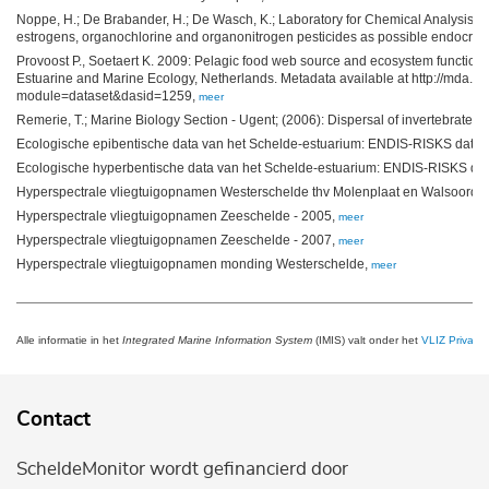
Noppe, H.; De Brabander, H.; De Wasch, K.; Laboratory for Chemical Analysis - 
estrogens, organochlorine and organonitrogen pesticides as possible endocrine 
Provoost P., Soetaert K. 2009: Pelagic food web source and ecosystem functionin
Estuarine and Marine Ecology, Netherlands. Metadata available at http://mda.ni
module=dataset&dasid=1259,
meer
Remerie, T.; Marine Biology Section - Ugent; (2006): Dispersal of invertebrate
Ecologische epibentische data van het Schelde-estuarium: ENDIS-RISKS data 
Ecologische hyperbentische data van het Schelde-estuarium: ENDIS-RISKS da
Hyperspectrale vliegtuigopnamen Westerschelde thv Molenplaat en Walsoorde
Hyperspectrale vliegtuigopnamen Zeeschelde - 2005,
meer
Hyperspectrale vliegtuigopnamen Zeeschelde - 2007,
meer
Hyperspectrale vliegtuigopnamen monding Westerschelde,
meer
Alle informatie in het
Integrated Marine Information System
(IMIS) valt onder het
VLIZ Privacy 
Contact
ScheldeMonitor wordt gefinancierd door