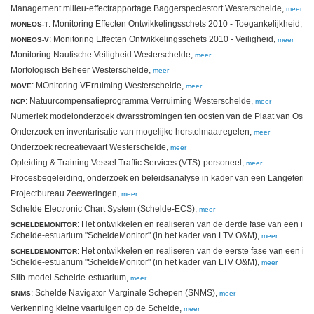
Management milieu-effectrapportage Baggerspeciestort Westerschelde,
meer
: Monitoring Effecten Ontwikkelingsschets 2010 - Toegankelijkheid,
MONEOS-T
me
: Monitoring Effecten Ontwikkelingsschets 2010 - Veiligheid,
MONEOS-V
meer
Monitoring Nautische Veiligheid Westerschelde,
meer
Morfologisch Beheer Westerschelde,
meer
: MOnitoring VErruiming Westerschelde,
MOVE
meer
: Natuurcompensatieprogramma Verruiming Westerschelde,
NCP
meer
Numeriek modelonderzoek dwarsstromingen ten oosten van de Plaat van Osse
Onderzoek en inventarisatie van mogelijke herstelmaatregelen,
meer
Onderzoek recreatievaart Westerschelde,
meer
Opleiding & Training Vessel Traffic Services (VTS)-personeel,
meer
Procesbegeleiding, onderzoek en beleidsanalyse in kader van een Langetermij
Projectbureau Zeeweringen,
meer
Schelde Electronic Chart System (Schelde-ECS),
meer
: Het ontwikkelen en realiseren van de derde fase van een in
SCHELDEMONITOR
Schelde-estuarium "ScheldeMonitor" (in het kader van LTV O&M),
meer
: Het ontwikkelen en realiseren van de eerste fase van een i
SCHELDEMONITOR
Schelde-estuarium "ScheldeMonitor" (in het kader van LTV O&M),
meer
Slib-model Schelde-estuarium,
meer
: Schelde Navigator Marginale Schepen (SNMS),
SNMS
meer
Verkenning kleine vaartuigen op de Schelde,
meer