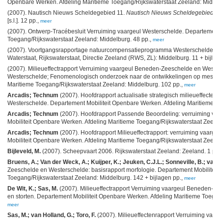
Openbare Werken. Afdeling Maritieme Toegang/Rijkswaterstaat Zeeland: Middel
(2007). Nautisch Nieuws Scheldegebied 11.
Nautisch Nieuws Scheldegebied
, 
[s.l.]. 12 pp.,
meer
(2007). Ontwerp-Tracébesluit Verruiming vaargeul Westerschelde. Departement 
Toegang/Rijkswaterstaat Zeeland: Middelburg. 48 pp.,
meer
(2007). Voortgangsrapportage natuurcompensatieprogramma Westerschelde aa
Waterstaat, Rijkswaterstaat, Directie Zeeland (RWS, ZL): Middelburg. 11 + bijlag
(2007). Milieueffectrapport Verruiming vaargeul Beneden-Zeeschelde en Weste
Westerschelde; Fenomenologisch onderzoek naar de ontwikkelingen op meso-sc
Maritieme Toegang/Rijkswaterstaat Zeeland: Middelburg. 102 pp.,
meer
Arcadis; Technum
(2007). Hoofdrapport actualisatie strategisch milieueffect
Westerschelde. Departement Mobiliteit Openbare Werken. Afdeling Maritieme T
Arcadis; Technum
(2007). Hoofdrapport Passende Beoordeling: verruiming v
Mobiliteit Openbare Werken. Afdeling Maritieme Toegang/Rijkswaterstaat Zeela
Arcadis; Technum
(2007). Hoofdrapport Milieueffectrapport: verruiming vaar
Mobiliteit Openbare Werken. Afdeling Maritieme Toegang/Rijkswaterstaat Zeelan
Bijleveld, M.
(2007). Scheepvaart 2006. Rijkswaterstaat Zeeland: Zeeland. 1 pp
Bruens, A.; Van der Weck, A.; Kuijper, K.; Jeuken, C.J.L.; Sonneville, B.; van d
Zeeschelde en Westerschelde: basisrapport morfologie. Departement Mobilitei
Toegang/Rijkswaterstaat Zeeland: Middelburg. 142 + bijlagen pp.,
meer
De Wit, K.; Sas, M.
(2007). Milieueffectrapport Verruiming vaargeul Beneden-
en storten. Departement Mobiliteit Openbare Werken. Afdeling Maritieme Toega
meer
Sas, M.; van Holland, G.; Toro, F.
(2007). Milieueffectenrapport Verruiming vaa