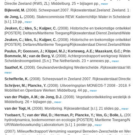
Directie Zeeland (RWS, ZL): Middelburg. 25 + bijlagen pp.,
meer
Bijleveld, M.
(2008). Scheepvaart 2007. Rijkswaterstaat Zeeland: Zeeland. 1 pp
de Jong, L.
(2008). Statencommissie REW: Kaderrichtlijn Water in Scheldestro
[s.l.]. 13 pp.,
meer
Jeuken, C.; Ides, S.; Kuijper, C.
(2008). Historische en toekomstige ontwikkelin
[POSTER]. Deltares/Maritieme Toegang/Rijkswaterstaat Dienst Zeeland/Waterbouw
Jeuken, C.; Ides, S.; Kuijper, C.
(2008). Historische en toekomstige ontwikkelin
[POSTER]. Deltares/Maritieme Toegang/Rijkswaterstaat Dienst Zeeland/Waterbouw
Paulus, P.; Goossen, J.; Klippel, M.J.; Korteweg, A.E.; Maaskant, G.C.; Prins, T
Bommele, M.; van de Berg, V.
(2008). Achtergrondrapport werkgroep Waterkwali
Scheldestroomgebied. [S.n.]: The Netherlands. 23 + annexes pp.,
meer
Saathof, K.
(2008). Geulwandverdediging Westerschelde.
Rijkswaterstaat Wate
meer
Schefferlie, K.
(2008). Scheepvaart in Zeeland 2007. Rijkswaterstaat Directie Zeel
Schrijver, M.; Plancke, Y.
(2008). Uitvoeringsplan MONEOS-T 2008 - 2018. Rij
Mobiliteit en Openbare Werken: Middelburg. 44 pp.,
meer
van der Pluijm, A.M.; de Jong, D.J.
(2008). Vegetatieontwikkeling westelijk de
Middelburg. 26 + bijlagen pp.,
meer
van der Togt, H.
(2008). Monitoring. Rijkswaterstaat: [s.l.]. 21 slides pp.,
meer
Ysebaert, T.; van der Wal, D.; Herman, P.; Plancke, Y.; Vos, G.; Bolle, L.
(2008)
hydrodynamica, bodemvormen en ecologie [POSTER]. Maritieme Toegang/NIOO
UR/Waterbouwkundig Laboratorium: [s.l.]. 1 poster pp.,
meer
(2007). Milieueffectrapport Verruiming vaargeul Beneden-Zeeschelde en Westers