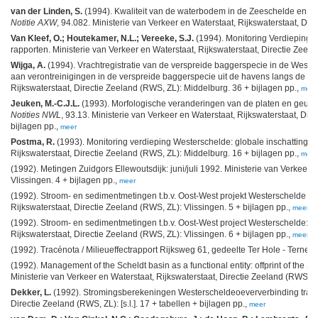
van der Linden, S.
(1994). Kwaliteit van de waterbodem in de Zeeschelde en We
Notitie AXW
, 94.082. Ministerie van Verkeer en Waterstaat, Rijkswaterstaat, Dir
Van Kleef, O.; Houtekamer, N.L.; Vereeke, S.J.
(1994). Monitoring Verdieping 
rapporten. Ministerie van Verkeer en Waterstaat, Rijkswaterstaat, Directie Zeel
Wijga, A.
(1994). Vrachtregistratie van de verspreide baggerspecie in de Weste
aan verontreinigingen in de verspreide baggerspecie uit de havens langs de We
Rijkswaterstaat, Directie Zeeland (RWS, ZL): Middelburg. 36 + bijlagen pp.,
meer
Jeuken, M.-C.J.L.
(1993). Morfologische veranderingen van de platen en geul
Notities NWL
, 93.13. Ministerie van Verkeer en Waterstaat, Rijkswaterstaat, Dir
bijlagen pp.,
meer
Postma, R.
(1993). Monitoring verdieping Westerschelde: globale inschatting va
Rijkswaterstaat, Directie Zeeland (RWS, ZL): Middelburg. 16 + bijlagen pp.,
meer
(1992). Metingen Zuidgors Ellewoutsdijk: juni/juli 1992. Ministerie van Verkeer 
Vlissingen. 4 + bijlagen pp.,
meer
(1992). Stroom- en sedimentmetingen t.b.v. Oost-West projekt Westerschelde Raa
Rijkswaterstaat, Directie Zeeland (RWS, ZL): Vlissingen. 5 + bijlagen pp.,
meer
(1992). Stroom- en sedimentmetingen t.b.v. Oost-West project Westerschelde: 13
Rijkswaterstaat, Directie Zeeland (RWS, ZL): Vlissingen. 6 + bijlagen pp.,
meer
(1992). Tracénota / Milieueffectrapport Rijksweg 61, gedeelte Ter Hole - Terneuze
(1992). Management of the Scheldt basin as a functional entity: offprint of th
Ministerie van Verkeer en Waterstaat, Rijkswaterstaat, Directie Zeeland (RWS, Z
Dekker, L.
(1992). Stromingsberekeningen Westerscheldeoeververbinding tracé 3
Directie Zeeland (RWS, ZL): [s.l.]. 17 + tabellen + bijlagen pp.,
meer