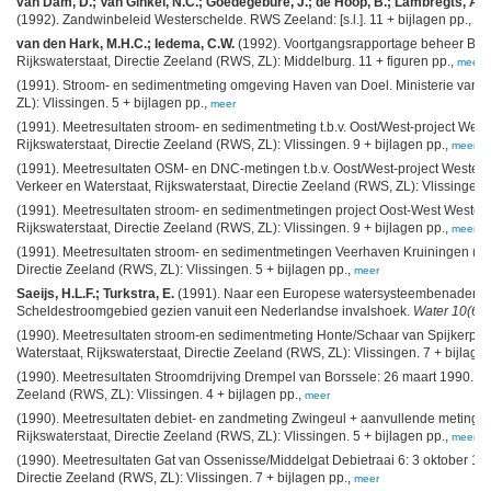
van Dam, D.; Van Ginkel, N.C.; Goedegebure, J.; de Hoop, B.; Lambregts, A.I.M
(1992). Zandwinbeleid Westerschelde. RWS Zeeland: [s.l.]. 11 + bijlagen pp.,
me
van den Hark, M.H.C.; Iedema, C.W.
(1992). Voortgangsrapportage beheer Binn
Rijkswaterstaat, Directie Zeeland (RWS, ZL): Middelburg. 11 + figuren pp.,
meer
(1991). Stroom- en sedimentmeting omgeving Haven van Doel. Ministerie van Ve
ZL): Vlissingen. 5 + bijlagen pp.,
meer
(1991). Meetresultaten stroom- en sedimentmeting t.b.v. Oost/West-project West
Rijkswaterstaat, Directie Zeeland (RWS, ZL): Vlissingen. 9 + bijlagen pp.,
meer
(1991). Meetresultaten OSM- en DNC-metingen t.b.v. Oost/West-project Westers
Verkeer en Waterstaat, Rijkswaterstaat, Directie Zeeland (RWS, ZL): Vlissingen. 
(1991). Meetresultaten stroom- en sedimentmetingen project Oost-West Westersc
Rijkswaterstaat, Directie Zeeland (RWS, ZL): Vlissingen. 9 + bijlagen pp.,
meer
(1991). Meetresultaten stroom- en sedimentmetingen Veerhaven Kruiningen (T0-f
Directie Zeeland (RWS, ZL): Vlissingen. 5 + bijlagen pp.,
meer
Saeijs, H.L.F.; Turkstra, E.
(1991). Naar een Europese watersysteembenadering
Scheldestroomgebied gezien vanuit een Nederlandse invalshoek.
Water 10(60)
(1990). Meetresultaten stroom-en sedimentmeting Honte/Schaar van Spijkerplaa
Waterstaat, Rijkswaterstaat, Directie Zeeland (RWS, ZL): Vlissingen. 7 + bijlage
(1990). Meetresultaten Stroomdrijving Drempel van Borssele: 26 maart 1990. Mini
Zeeland (RWS, ZL): Vlissingen. 4 + bijlagen pp.,
meer
(1990). Meetresultaten debiet- en zandmeting Zwingeul + aanvullende metingen:
Rijkswaterstaat, Directie Zeeland (RWS, ZL): Vlissingen. 5 + bijlagen pp.,
meer
(1990). Meetresultaten Gat van Ossenisse/Middelgat Debietraai 6: 3 oktober 198
Directie Zeeland (RWS, ZL): Vlissingen. 7 + bijlagen pp.,
meer