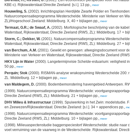
KBE-c). Rijkswaterstaat Directie Zeeland: [s.l.]. 13 pp.,
meer
Houweling, S.
(2002). Inrichtingsplan Herdijkte Zwarte Polder en Tienhonderdpo
Natuurcompensatieprogramma Westerschelde. Ministerie van Verkeer en Waterst
ZL)/Hogeschool Zeeland: Middelburg. X, 40 + bijlagen pp.,
meer
Termaat, G.R.; de Swaaf, A.
(2002). Morfologische beschrijving van de kabelstr
Waterstaat, Rijkswaterstaat, Directie Zeeland (RWS, ZL): Middelburg. 17 + bijla
Storm, C.; Dekker, W.
(2001). Natuurcompensatieprogramma Westerschelde: voo
Waterstaat, Rijkswaterstaat, Directie Zeeland (RWS, ZL): Middelburg. 27 + bijla
van Berchum, A.M.
(2001). Gewikt en gewogen: afwegingsdocument voor de b
Ministerie van Verkeer en Waterstaat, Rijkswaterstaat, Directie Zeeland (RWS, Z
HKV Lijn in Water
(2000). Langetermijnvisie Schelde-estuarium: veiligheid in het
50 pp.,
meer
Perquin; Stok
(2000). RISMAN-analyse wrakopruiming Westerschelde 200: risi
ZL: Middelburg. 12 + bijlagen pp.,
meer
van Maldegem, D.
(2000). Bodembemonstering havengebied Antwerpen. RWS, Z
(1999). Natuurcompensatieprogramma Westerschelde: voortgangsrapportage 1999
Directie Zeeland (RWS, ZL): Middelburg. 21 + bijlagen pp.,
meer
DHV Milieu & Infrastructuur
(1999). Spuiwerking in het Zwin: modelstudie. Fas
en Zeewezen/Rijkswaterstaat. Directie Zeeland: [s.l.]. 34 + appendices pp.,
meer
(1998). Natuurcompensatieprogramma Westerschelde: voortgangsrapportage 1998
Directie Zeeland (RWS, ZL): Middelburg. 10 + bijlagen pp.,
meer
(1998). Milieuaspectenstudie baggerspeciestort Westerschelde: studie naar de e
voet verruiming van de vaarweg in de Westerschelde. Rijkswaterstaat. Directie