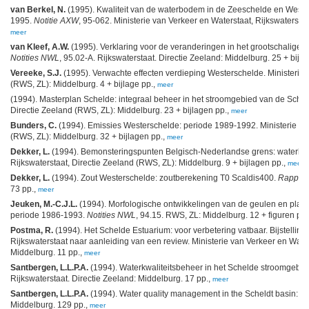
van Berkel, N.
(1995). Kwaliteit van de waterbodem in de Zeeschelde en Wester
1995.
Notitie AXW
, 95-062. Ministerie van Verkeer en Waterstaat, Rijkswaterstaa
meer
van Kleef, A.W.
(1995). Verklaring voor de veranderingen in het grootschalige 
Notities NWL
, 95.02-A. Rijkswaterstaat. Directie Zeeland: Middelburg. 25 + bijl
Vereeke, S.J.
(1995). Verwachte effecten verdieping Westerschelde. Ministerie v
(RWS, ZL): Middelburg. 4 + bijlage pp.,
meer
(1994). Masterplan Schelde: integraal beheer in het stroomgebied van de Scheld
Directie Zeeland (RWS, ZL): Middelburg. 23 + bijlagen pp.,
meer
Bunders, C.
(1994). Emissies Westerschelde: periode 1989-1992. Ministerie van
(RWS, ZL): Middelburg. 32 + bijlagen pp.,
meer
Dekker, L.
(1994). Bemonsteringspunten Belgisch-Nederlandse grens: waterkwali
Rijkswaterstaat, Directie Zeeland (RWS, ZL): Middelburg. 9 + bijlagen pp.,
meer
Dekker, L.
(1994). Zout Westerschelde: zoutberekening T0 Scaldis400.
Rapport
73 pp.,
meer
Jeuken, M.-C.J.L.
(1994). Morfologische ontwikkelingen van de geulen en plat
periode 1986-1993.
Notities NWL
, 94.15. RWS, ZL: Middelburg. 12 + figuren pp.
Postma, R.
(1994). Het Schelde Estuarium: voor verbetering vatbaar. Bijstelli
Rijkswaterstaat naar aanleiding van een review. Ministerie van Verkeer en Water
Middelburg. 11 pp.,
meer
Santbergen, L.L.P.A.
(1994). Waterkwaliteitsbeheer in het Schelde stroomgebi
Rijkswaterstaat. Directie Zeeland: Middelburg. 17 pp.,
meer
Santbergen, L.L.P.A.
(1994). Water quality management in the Scheldt basin: in
Middelburg. 129 pp.,
meer