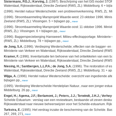
Sistermans, P.G.J.; Korving, J.
(1997). Beschrijving van het GIS model STORT
Waterstaat, Rijkswaterstaat, Directie Zeeland (RWS, ZL): Middelburg. 6 + bijlag
(1996). Herstel natuur Westerschelde: een probleemverkenning. RWS, ZL: Midd
(1996). Stroombaanmeting Marsprojekt Waarde-west: 23 oktober 1996. Ministerie
Zeeland (RWS, ZL): Vlissingen. 5 + bijlagen pp.,
meer
(1996). Stroombaanmeting Marsprojekt Waarde-oost: 11 oktober 1996. Ministerie
(RWS, ZL): Vlissingen. 6 + bijlagen pp.,
meer
(1996). Baggerspecieberging Hansweert. Milieu-effectrapportage. Ministerie van
(RWS, ZL): Middelburg. 78 + bijlagen pp.,
meer
de Jong, S.A.
(1996). Verdieping Westerschelde; effecten van de bagger- en sto
Ministerie van Verkeer en Waterstaat, Rijkswaterstaat, Directie Zeeland (RWS, Z
Kramer, F.
(1996). Inventarisatie ten behoeve van het ontwikkelen van een 
Ministerie van Verkeer en Waterstaat, Rijkswaterstaat, Directie Zeeland (RWS, Z
Niesing, H.; Santbergen, L.L.P.A.; de Jong, S.A.
(1996). The restoration of estu
Waterstaat, Rijkswaterstaat, Directie Zeeland (RWS, ZL): Middelburg. 31 + appe
Wijga, A.
(1996). Herstel natuur Westerschelde: overzicht van ingediende alter
bijlagen pp.,
meer
(1995). Verdieping Westerschelde Herstelplan Natuur...naar een jonger estuarium
Middelburg. 26 pp.,
meer
Engel, H.; Agema, J.F.; Berlamont, J.; Peters, J.J.; Terwindt, J.H.J.; Verheyen, 
Schelde Estuarium : verslag van een reviewteam, bestaande uit zeven deskundi
Rijkswaterstaat naar nieuwe beheerswijzen voor het Schelde-estuarium. Rijkswa
Turkstra, E.
(1995). Het verdrag inzake de bescherming van de Schelde. Basis
267, 269, 271,
meer