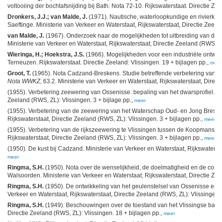
voltooiing der bochtafsnijding bij Bath. Nota 72-10. Rijkswaterstaat. Directie Zee
Dronkers, J.J.; van Malde, J.
(1971). Nautische, waterloopkundige en rivierku
Saeftinge. Ministerie van Verkeer en Waterstaat, Rijkswaterstaat, Directie Zeela
van Malde, J.
(1967). Onderzoek naar de mogelijkheden tot uitbreiding van de 
Ministerie van Verkeer en Waterstaat, Rijkswaterstaat, Directie Zeeland (RWS, ZL)
Wieringa, H.; Hoekstra, J.S.
(1966). Mogelijkheden voor een industriële ontwik
Terneuzen. Rijkswaterstaat. Directie Zeeland: Vlissingen. 19 + bijlagen pp.,
meer
Groot, T.
(1965). Nota Cadzand-Breskens. Studie betreffende verbetering van d
Nota WWKZ
, 63.2. Ministerie van Verkeer en Waterstaat, Rijkswaterstaat, Direc
(1955). Verbetering zeewering van Ossenisse: bepaling van het dwarsprofiel. Min
Zeeland (RWS, ZL): Vlissingen. 3 + bijlage pp.,
meer
(1955). Verbetering van de zeewering van het Waterschap Oud- en Jong Breskens
Rijkswaterstaat, Directie Zeeland (RWS, ZL): Vlissingen. 3 + bijlagen pp.,
meer
(1955). Verbetering van de rijkszeewering te Vlissingen tussen de Koopmanshave
Rijkswaterstaat, Directie Zeeland (RWS, ZL): Vlissingen. 3 + bijlagen pp.,
meer
(1950). De kust bij Cadzand. Ministerie van Verkeer en Waterstaat, Rijkswatersta
meer
Ringma, S.H.
(1950). Nota over de wenselijkheid, de doelmatigheid en de conse
Walsoorden. Ministerie van Verkeer en Waterstaat, Rijkswaterstaat, Directie Zee
Ringma, S.H.
(1950). De ontwikkeling van het geulenstelsel van Ossenisse en 
Verkeer en Waterstaat, Rijkswaterstaat, Directie Zeeland (RWS, ZL): Vlissingen. 
Ringma, S.H.
(1949). Beschouwingen over de toestand van het Vlissingse badstr
Directie Zeeland (RWS, ZL): Vlissingen. 18 + bijlagen pp.,
meer