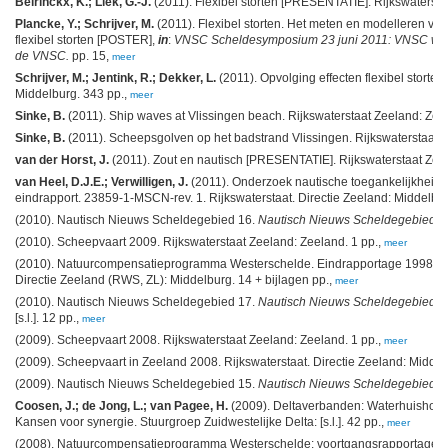
Beirinckx, K.; Liek, G.-J.
(2011). Flexibel storten [PRESENTATIE]. Rijkswatersta
Plancke, Y.; Schrijver, M.
(2011). Flexibel storten. Het meten en modelleren va
flexibel storten [POSTER],
in
:
VNSC Scheldesymposium 23 juni 2011: VNSC werkt
de VNSC.
pp. 15,
meer
Schrijver, M.; Jentink, R.; Dekker, L.
(2011). Opvolging effecten flexibel storte
Middelburg. 343 pp.,
meer
Sinke, B.
(2011). Ship waves at Vlissingen beach. Rijkswaterstaat Zeeland: Zee
Sinke, B.
(2011). Scheepsgolven op het badstrand Vlissingen. Rijkswaterstaat Z
van der Horst, J.
(2011). Zout en nautisch [PRESENTATIE]. Rijkswaterstaat Zeelan
van Heel, D.J.E.; Verwilligen, J.
(2011). Onderzoek nautische toegankelijkheid
eindrapport. 23859-1-MSCN-rev. 1. Rijkswaterstaat. Directie Zeeland: Middelbur
(2010). Nautisch Nieuws Scheldegebied 16.
Nautisch Nieuws Scheldegebied
, 
(2010). Scheepvaart 2009. Rijkswaterstaat Zeeland: Zeeland. 1 pp.,
meer
(2010). Natuurcompensatieprogramma Westerschelde. Eindrapportage 1998-2008.
Directie Zeeland (RWS, ZL): Middelburg. 14 + bijlagen pp.,
meer
(2010). Nautisch Nieuws Scheldegebied 17.
Nautisch Nieuws Scheldegebied
, 
[s.l.]. 12 pp.,
meer
(2009). Scheepvaart 2008. Rijkswaterstaat Zeeland: Zeeland. 1 pp.,
meer
(2009). Scheepvaart in Zeeland 2008. Rijkswaterstaat. Directie Zeeland: Middel
(2009). Nautisch Nieuws Scheldegebied 15.
Nautisch Nieuws Scheldegebied
, 
Coosen, J.; de Jong, L.; van Pagee, H.
(2009). Deltaverbanden: Waterhuishoudk
Kansen voor synergie. Stuurgroep Zuidwestelijke Delta: [s.l.]. 42 pp.,
meer
(2008). Natuurcompensatieprogramma Westerschelde: voortgangsrapportage 2007