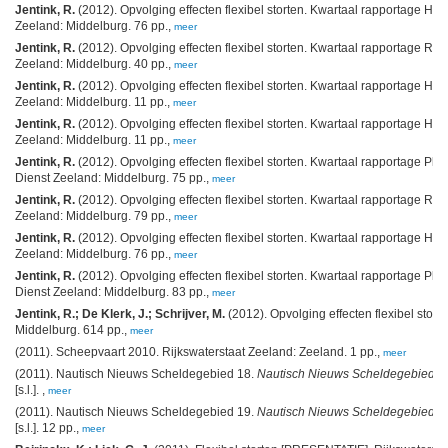
Jentink, R.
(2012). Opvolging effecten flexibel storten. Kwartaal rapportage Ho
Zeeland: Middelburg. 76 pp.,
meer
Jentink, R.
(2012). Opvolging effecten flexibel storten. Kwartaal rapportage Ru
Zeeland: Middelburg. 40 pp.,
meer
Jentink, R.
(2012). Opvolging effecten flexibel storten. Kwartaal rapportage Ho
Zeeland: Middelburg. 11 pp.,
meer
Jentink, R.
(2012). Opvolging effecten flexibel storten. Kwartaal rapportage Ho
Zeeland: Middelburg. 11 pp.,
meer
Jentink, R.
(2012). Opvolging effecten flexibel storten. Kwartaal rapportage Pla
Dienst Zeeland: Middelburg. 75 pp.,
meer
Jentink, R.
(2012). Opvolging effecten flexibel storten. Kwartaal rapportage Rug
Zeeland: Middelburg. 79 pp.,
meer
Jentink, R.
(2012). Opvolging effecten flexibel storten. Kwartaal rapportage Ho
Zeeland: Middelburg. 76 pp.,
meer
Jentink, R.
(2012). Opvolging effecten flexibel storten. Kwartaal rapportage Pl
Dienst Zeeland: Middelburg. 83 pp.,
meer
Jentink, R.; De Klerk, J.; Schrijver, M.
(2012). Opvolging effecten flexibel stor
Middelburg. 614 pp.,
meer
(2011). Scheepvaart 2010. Rijkswaterstaat Zeeland: Zeeland. 1 pp.,
meer
(2011). Nautisch Nieuws Scheldegebied 18.
Nautisch Nieuws Scheldegebied
, 
[s.l.]. ,
meer
(2011). Nautisch Nieuws Scheldegebied 19.
Nautisch Nieuws Scheldegebied
, 
[s.l.]. 12 pp.,
meer