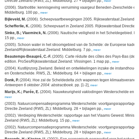
Directie Zeeland (RWS, ZL): Middelburg. 27 + bijlagen pp.,
meer
(2006). Startnotitie: kennisgeving verruiming vaargeul Beneden-Zeeschelde 
Middelburg. 100 pp.,
meer
Bijleveld, M.
(2006). Scheepvaartbewegingen 2005. Rijkswaterstaat Zeeland: Ze
Schefferlie, K.
(2006). Scheepvaart in Zeeland 2005. Rijkswaterstaat Directie Zeel
Sinke, B.; Vlaeminck, N.
(2006). Nautische veiligheid in het Scheldegebied. Mari
15 pp.,
meer
(2005). Schoon water in het stroomgebied van de Schelde: de Europese kaderric
Zeeland/Rijkswaterstaat Zeeland: Middelburg. 7 pp.,
meer
Beautemps-Beaupré, C.-F.
(2005). Carte réduite des côtes des Pays-Bas (depui
edition. ProSes/Rijkswaterstaat Zeeland: Vlissingen. 1 map pp.,
meer
(2004). Kustlijnzorg Zeeland. Beleid en ontwikkelingen inzake de instandhoudi
en Oosterschelde. RWS, ZL: Middelburg. 64 + bijlagen pp.,
meer
Donk, P.
(2004). Hoe zal de Scheldedelta zich wapenen tegen klimaatsverande
Antwerpen 6 oktober 2004: abstractboek.
pp. [1-2],
meer
Marijs, K.; Parée, E.
(2004). Nauwkeurigheid vaklodingen Westerschelde en -mond
meer
(2003). Natuurcompensatieprogramma Westerschelde: voortgangsrapportage 2002
Directie Zeeland (RWS, ZL): Middelburg. 28 + bijlagen pp.,
meer
(2002). Verdieping Westerschelde: rapportage aan het Vlaams Gewest. Ministerie
Zeeland (RWS, ZL): Middelburg. 15 pp.,
meer
(2002). Natuurcompensatieprogramma Westerschelde: voortgangsrapportage 2001
Directie Zeeland (RWS, ZL): Middelburg. 28 + bijlagen pp.,
meer
Berends, H.; Kirsten, U.
(2002). Een economisch perspectief voor het natuurgeb