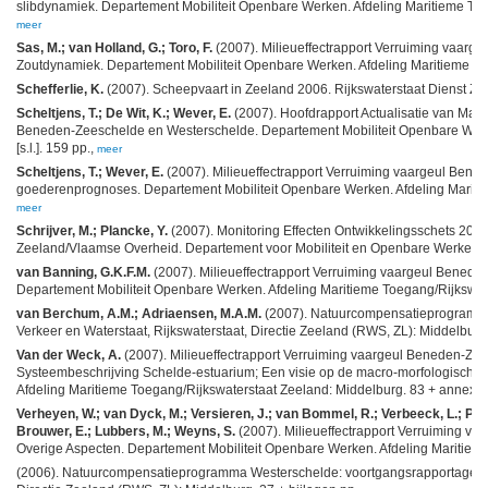
slibdynamiek. Departement Mobiliteit Openbare Werken. Afdeling Maritieme Toe
meer
Sas, M.; van Holland, G.; Toro, F.
(2007). Milieueffectrapport Verruiming vaarg
Zoutdynamiek. Departement Mobiliteit Openbare Werken. Afdeling Maritieme To
Schefferlie, K.
(2007). Scheepvaart in Zeeland 2006. Rijkswaterstaat Dienst Zeela
Scheltjens, T.; De Wit, K.; Wever, E.
(2007). Hoofdrapport Actualisatie van Maa
Beneden-Zeeschelde en Westerschelde. Departement Mobiliteit Openbare Werke
[s.l.]. 159 pp.,
meer
Scheltjens, T.; Wever, E.
(2007). Milieueffectrapport Verruiming vaargeul Ben
goederenprognoses. Departement Mobiliteit Openbare Werken. Afdeling Maritie
meer
Schrijver, M.; Plancke, Y.
(2007). Monitoring Effecten Ontwikkelingsschets 2010
Zeeland/Vlaamse Overheid. Departement voor Mobiliteit en Openbare Werken: [s.
van Banning, G.K.F.M.
(2007). Milieueffectrapport Verruiming vaargeul Benede
Departement Mobiliteit Openbare Werken. Afdeling Maritieme Toegang/Rijkswat
van Berchum, A.M.; Adriaensen, M.A.M.
(2007). Natuurcompensatieprogramma 
Verkeer en Waterstaat, Rijkswaterstaat, Directie Zeeland (RWS, ZL): Middelburg.
Van der Weck, A.
(2007). Milieueffectrapport Verruiming vaargeul Beneden-Z
Systeembeschrijving Schelde-estuarium; Een visie op de macro-morfologische 
Afdeling Maritieme Toegang/Rijkswaterstaat Zeeland: Middelburg. 83 + annexes
Verheyen, W.; van Dyck, M.; Versieren, J.; van Bommel, R.; Verbeeck, L.; Pro
Brouwer, E.; Lubbers, M.; Weyns, S.
(2007). Milieueffectrapport Verruiming v
Overige Aspecten. Departement Mobiliteit Openbare Werken. Afdeling Maritiem
(2006). Natuurcompensatieprogramma Westerschelde: voortgangsrapportage 2005