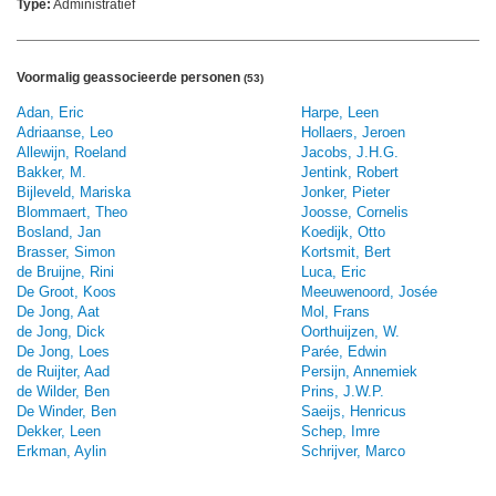
Type:
Administratief
Voormalig geassocieerde personen
(53)
Adan, Eric
Harpe, Leen
Adriaanse, Leo
Hollaers, Jeroen
Allewijn, Roeland
Jacobs, J.H.G.
Bakker, M.
Jentink, Robert
Bijleveld, Mariska
Jonker, Pieter
Blommaert, Theo
Joosse, Cornelis
Bosland, Jan
Koedijk, Otto
Brasser, Simon
Kortsmit, Bert
de Bruijne, Rini
Luca, Eric
De Groot, Koos
Meeuwenoord, Josée
De Jong, Aat
Mol, Frans
de Jong, Dick
Oorthuijzen, W.
De Jong, Loes
Parée, Edwin
de Ruijter, Aad
Persijn, Annemiek
de Wilder, Ben
Prins, J.W.P.
De Winder, Ben
Saeijs, Henricus
Dekker, Leen
Schep, Imre
Erkman, Aylin
Schrijver, Marco