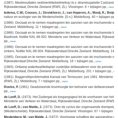
(1987). Meetresultaten sediment/debietmeting t.b.v. strandsuppletie Cadzand: 2
Rijkswaterstaat, Directie Zeeland (RWS, ZL): Vlissingen. 6 + bijlagen pp.,
meer
Iedema, C.W.; Coosen, J.; Stronkhorst, J.; van Haperen, A.; Mooij, R.; Beijers
natuur en ecologie van de Westerschelde. [S.n.]: Middelburg. 40 + bijlagen pp.,
(1986). Oorzaak en te nemen maatregelen ten aanzien van de inscharende oever 
Zeeland: Middelburg. 11 + bijlagen pp.,
meer
(1986). Oorzaak en te nemen maatregelen ten aanzien van de inscharende link
Baalhoek. Notitie NXL-86 002. Ministerie van Verkeer en Waterstaat, Rijkswaters
pp.,
meer
(1986). Oorzaak en te nemen maatregelen ten aanzien van de inscharende linke
zinkers. Notitie NXL-86 004. Rijkswaterstaat Directie Zeeland: Middelburg. 14 + 
(1985). Oorzaak en te nemen maatregelen ten aanzien van de inscharende recht
Rijkswaterstaat Directie Zeeland: Middelburg. 16 + bijlagen pp.,
meer
(1983). Ontwerp waterkwaliteitsplan zuidelijke deltawateren voor de periode 19
Rijkswaterstaat, Directie Zeeland (RWS, ZL): Middelburg. 201 + bijlagen pp.,
me
(1981). Baggerslibproblematiek Kanaal van Terneuzen: juni 1981. Ministerie van
(RWS, ZL): Middelburg. 7 + bijlagen pp.,
meer
Roelse, P.
(1981). Geadviseerde kruinhoogte ten behoeve van deltaverzwaringe
pp.,
meer
de Looff, D.
(1973). Het Zuidergat als toegangsgeul tot de voorhaven van het 
Ministerie van Verkeer en Waterstaat, Rijkswaterstaat, Directie Zeeland (RWS, ZL
de Looff, D.; van Malde, J.
(1973). Over de cyclus der zogenaamde drempelgeul
(Westerschelde). Rijkswaterstaat. Directie Zeeland: Vlissingen. 67 + bijlagen pp
Meulenberg, M.; van Malde, J.
(1972). Voorlopige schatting der aanzanding va