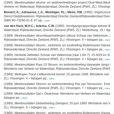
(1990). Meetresultaten stroom- en sedimentmetingen project Oost-West Westers
Verkeer en Waterstaat, Rijkswaterstaat, Directie Zeeland (RWS, ZL): Vlissingen. 
Mostert, K.; Adriaanse, L.A.; Meininger, P.L.; Meire, P.M.
(1990). Vogelconcent
Dienst Getijdewateren
. Rijkswaterstaat Directie Zeeland/Rijkswaterstaat Dienst
ISBN 90-73286-01-8. 67 pp.,
meer
van den Hark, M.H.C.; Iedema, C.W.
(1990). Voortgangsrapportage beheer Bin
Waterstaat, Rijkswaterstaat, Directie Zeeland (RWS, ZL): Middelburg. 19 + figure
(1989). Meetresultaten stroombaanmetingen uitloop Schaar van Valkenisse: 21 
Rijkswaterstaat, Directie Zeeland (RWS, ZL): Vlissingen. 4 + bijlagen pp.,
meer
(1989). Meetresultaten stroom-, sediment- en zoutmeting Buitenhaven Hansweert:
Rijkswaterstaat, Directie Zeeland (RWS, ZL): Vlissingen. 6 + bijlagen pp.,
meer
(1989). Herleide debieten Schaar van Valkenisse (raai 1 t/m 7): 15-9/29 en 30-9
Rijkswaterstaat, Directie Zeeland (RWS, ZL): Vlissingen. 4 + bijlagen pp.,
meer
(1989). Meetresultaten Raai 10 Stroom- en sedimentmeting Vaarwater langs Hoof
Ministerie van Verkeer en Waterstaat, Rijkswaterstaat, Directie Zeeland (RWS, ZL)
(1989). Metingen Tracé Liefkenshoek tunnel: 25 januari 1989. Ministerie van Ve
ZL): Vlissingen. 4 + bijlagen pp.,
meer
(1989). Meetresultaten Stroom- en sedimentmeting Pas van Terneuzen - Everinge
Rijkswaterstaat, Directie Zeeland (RWS, ZL): Vlissingen. 7 + bijlagen pp.,
meer
(1989). Meetresultaten Gat v. Ossenisse. Ministerie van Verkeer en Waterstaat, R
bijlagen pp.,
meer
(1989). Meetresultaten Debietmeting Zwingeul: 20 juni 1989. Ministerie van Ver
ZL): Vlissingen. 6 + bijlagen pp.,
meer
(1989). Meetresultaten stroom-, sediment- en zoutmeting Buitenhaven Hansweert