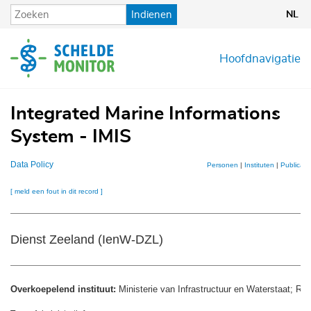
Overslaan
Indienen
NL
en
naar
de
Hoofdnavigatie
inhoud
gaan
Integrated Marine Informations
System - IMIS
Data Policy
Personen
|
Instituten
|
Publicati
[ meld een fout in dit record ]
Dienst Zeeland (IenW-DZL)
Overkoepelend instituut:
Ministerie van Infrastructuur en Waterstaat; Ri