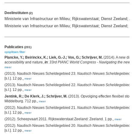
Deelinstituten
(2)
Ministerie van Infrastructuur en Milieu; Rijkswaterstaat; Dienst Zeeland; A
Ministerie van Infrastructuur en Milieu; Rijkswaterstaat; Dienst Zeeland; D
Publicaties
(201)
opsplitsen
filter
Plancke, Y.; Beirinckx, K.; Liek, G.-J.; Vos, G.; Schrijver, M.
(2014). A new dispo
accessibility and nature,
in
:
33rd PIANC World Congress - Navigating the new mil
meer
(2013). Nautisch Nieuws Scheldegebied 23.
Nautisch Nieuws Scheldegebied
, 
[s.l.]. 12 pp.,
meer
(2013). Nautisch Nieuws Scheldegebied 22.
Nautisch Nieuws Scheldegebied
, 
[s.l.]. 12 pp.,
meer
Jentink, R.; De Klerk, J.; Schrijver, M.
(2013). Opvolging effecten flexibel stor
Middelburg. 712 pp.,
meer
(2012). Nautisch Nieuws Scheldegebied 21.
Nautisch Nieuws Scheldegebied
, 
[s.l.]. 12 pp.,
meer
(2012). Scheepvaart 2011. Rijkswaterstaat Zeeland: Zeeland. 1 pp.,
meer
(2012). Nautisch Nieuws Scheldegebied 20.
Nautisch Nieuws Scheldegebied
, 
[s.l.]. 12 pp.,
meer