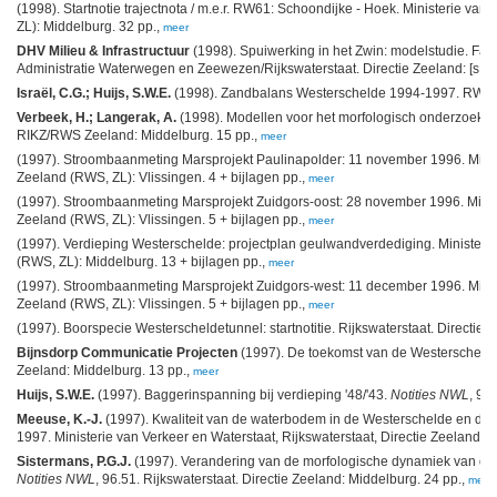
(1998). Startnotie trajectnota / m.e.r. RW61: Schoondijke - Hoek. Ministerie van
ZL): Middelburg. 32 pp.,
meer
DHV Milieu & Infrastructuur
(1998). Spuiwerking in het Zwin: modelstudie. Fase
Administratie Waterwegen en Zeewezen/Rijkswaterstaat. Directie Zeeland: [s.l.].
Israël, C.G.; Huijs, S.W.E.
(1998). Zandbalans Westerschelde 1994-1997. RWS, Z
Verbeek, H.; Langerak, A.
(1998). Modellen voor het morfologisch onderzoek 
RIKZ/RWS Zeeland: Middelburg. 15 pp.,
meer
(1997). Stroombaanmeting Marsprojekt Paulinapolder: 11 november 1996. Ministe
Zeeland (RWS, ZL): Vlissingen. 4 + bijlagen pp.,
meer
(1997). Stroombaanmeting Marsprojekt Zuidgors-oost: 28 november 1996. Ministe
Zeeland (RWS, ZL): Vlissingen. 5 + bijlagen pp.,
meer
(1997). Verdieping Westerschelde: projectplan geulwandverdediging. Ministerie 
(RWS, ZL): Middelburg. 13 + bijlagen pp.,
meer
(1997). Stroombaanmeting Marsprojekt Zuidgors-west: 11 december 1996. Ministe
Zeeland (RWS, ZL): Vlissingen. 5 + bijlagen pp.,
meer
(1997). Boorspecie Westerscheldetunnel: startnotitie. Rijkswaterstaat. Directie 
Bijnsdorp Communicatie Projecten
(1997). De toekomst van de Westerschelde:
Zeeland: Middelburg. 13 pp.,
meer
Huijs, S.W.E.
(1997). Baggerinspanning bij verdieping '48/'43.
Notities NWL
, 97
Meeuse, K.-J.
(1997). Kwaliteit van de waterbodem in de Westerschelde en de Z
1997. Ministerie van Verkeer en Waterstaat, Rijkswaterstaat, Directie Zeeland (
Sistermans, P.G.J.
(1997). Verandering van de morfologische dynamiek van de 
Notities NWL
, 96.51. Rijkswaterstaat. Directie Zeeland: Middelburg. 24 pp.,
meer