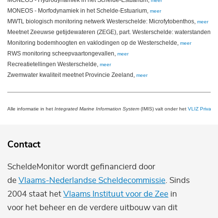
meer
MONEOS - Morfodynamiek in het Schelde-Estuarium,
meer
MWTL biologisch monitoring netwerk Westerschelde: Microfytobenthos,
meer
Meetnet Zeeuwse getijdewateren (ZEGE), part. Westerschelde: waterstanden e
Monitoring bodemhoogten en vaklodingen op de Westerschelde,
meer
RWS monitoring scheepvaartongevallen,
meer
Recreatietellingen Westerschelde,
meer
Zwemwater kwaliteit meetnet Provincie Zeeland,
meer
Alle informatie in het
Integrated Marine Information System
(IMIS) valt onder het
VLIZ Privacy 
Contact
ScheldeMonitor wordt gefinancierd door
de
Vlaams-Nederlandse Scheldecommissie
. Sinds
2004 staat het
Vlaams Instituut voor de Zee
in
voor het beheer en de verdere uitbouw van dit