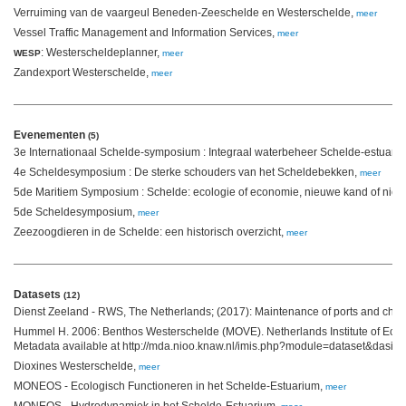
Verruiming van de vaargeul Beneden-Zeeschelde en Westerschelde,
meer
Vessel Traffic Management and Information Services,
meer
: Westerscheldeplanner,
WESP
meer
Zandexport Westerschelde,
meer
Evenementen
(5)
3e Internationaal Schelde-symposium : Integraal waterbeheer Schelde-estuari
4e Scheldesymposium : De sterke schouders van het Scheldebekken,
meer
5de Maritiem Symposium : Schelde: ecologie of economie, nieuwe kand of nie
5de Scheldesymposium,
meer
Zeezoogdieren in de Schelde: een historisch overzicht,
meer
Datasets
(12)
Dienst Zeeland - RWS, The Netherlands; (2017): Maintenance of ports and chan
Hummel H. 2006: Benthos Westerschelde (MOVE). Netherlands Institute of Ecolo
Metadata available at http://mda.nioo.knaw.nl/imis.php?module=dataset&dasid
Dioxines Westerschelde,
meer
MONEOS - Ecologisch Functioneren in het Schelde-Estuarium,
meer
MONEOS - Hydrodynamiek in het Schelde-Estuarium,