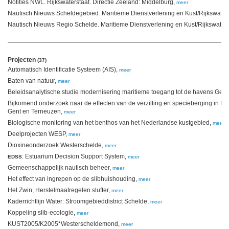
Notities NWL. Rijkswaterstaat. Directie Zeeland: Middelburg,
meer
Nautisch Nieuws Scheldegebied. Maritieme Dienstverlening en Kust/Rijkswater
Nautisch Nieuws Regio Schelde. Maritieme Dienstverlening en Kust/Rijkswaters
Projecten
(37)
Automatisch Identificatie Systeem (AIS),
meer
Baten van natuur,
meer
Beleidsanalytische studie modernisering maritieme toegang tot de havens Gen
Bijkomend onderzoek naar de effecten van de verzilting en specieberging in fu
Gent en Terneuzen,
meer
Biologische monitoring van het benthos van het Nederlandse kustgebied,
meer
Deelprojecten WESP,
meer
Dioxineonderzoek Westerschelde,
meer
: Estuarium Decision Support System,
EDSS
meer
Gemeenschappelijk nautisch beheer,
meer
Het effect van ingrepen op de slibhuishouding,
meer
Het Zwin; Herstelmaatregelen slufter,
meer
Kaderrichtlijn Water: Stroomgebieddistrict Schelde,
meer
Koppeling slib-ecologie,
meer
KUST2005/K2005*Westerscheldemond,
meer