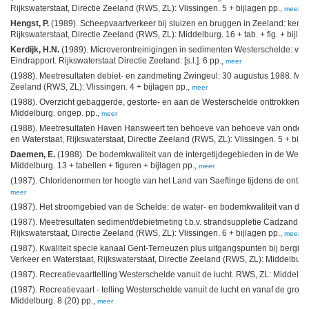
Rijkswaterstaat, Directie Zeeland (RWS, ZL): Vlissingen. 5 + bijlagen pp.,
meer
Hengst, P.
(1989). Scheepvaartverkeer bij sluizen en bruggen in Zeeland: kernci
Rijkswaterstaat, Directie Zeeland (RWS, ZL): Middelburg. 16 + tab. + fig. + bijl. p
Kerdijk, H.N.
(1989). Microverontreinigingen in sedimenten Westerschelde: ver
Eindrapport. Rijkswaterstaat Directie Zeeland: [s.l.]. 6 pp.,
meer
(1988). Meetresultaten debiet- en zandmeting Zwingeul: 30 augustus 1988. Minis
Zeeland (RWS, ZL): Vlissingen. 4 + bijlagen pp.,
meer
(1988). Overzicht gebaggerde, gestorte- en aan de Westerschelde onttrokken
Middelburg. ongep. pp.,
meer
(1988). Meetresultaten Haven Hansweert ten behoeve van behoeve van onderzoe
en Waterstaat, Rijkswaterstaat, Directie Zeeland (RWS, ZL): Vlissingen. 5 + bijl
Daemen, E.
(1988). De bodemkwaliteit van de intergetijdegebieden in de West
Middelburg. 13 + tabellen + figuren + bijlagen pp.,
meer
(1987). Chloridenormen ter hoogte van het Land van Saeftinge tijdens de ontzil
meer
(1987). Het stroomgebied van de Schelde: de water- en bodemkwaliteit van de 
(1987). Meetresultaten sediment/debietmeting t.b.v. strandsuppletie Cadzand: 1
Rijkswaterstaat, Directie Zeeland (RWS, ZL): Vlissingen. 6 + bijlagen pp.,
meer
(1987). Kwaliteit specie kanaal Gent-Terneuzen plus uitgangspunten bij bergin
Verkeer en Waterstaat, Rijkswaterstaat, Directie Zeeland (RWS, ZL): Middelburg.
(1987). Recreatievaarttelling Westerschelde vanuit de lucht. RWS, ZL: Middelburg
(1987). Recreatievaart - telling Westerschelde vanuit de lucht en vanaf de gron
Middelburg. 8 (20) pp.,
meer